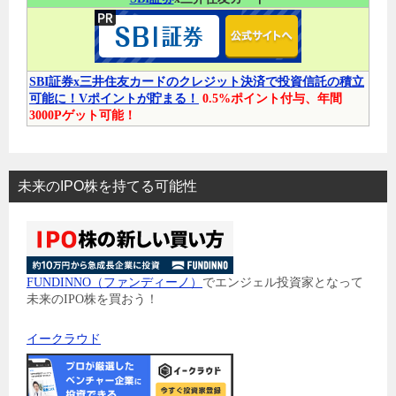
SBI証券x三井住友カードのクレジット決済で投資信託の積立
可能に！Vポイントが貯まる！
0.5%ポイント付与、年間
3000Pゲット可能！
未来のIPO株を持てる可能性
FUNDINNO（ファンディーノ）
でエンジェル投資家となって
未来のIPO株を買おう！
イークラウド