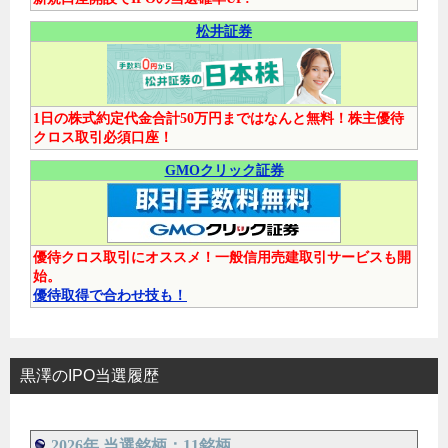
松井証券
1日の株式約定代金合計50万円まではなんと無料！株主優待
クロス取引必須口座！
GMOクリック証券
優待クロス取引にオススメ！一般信用売建取引サービスも開
始。
優待取得で合わせ技も！
黒澤のIPO当選履歴
2026年 当選銘柄：11銘柄