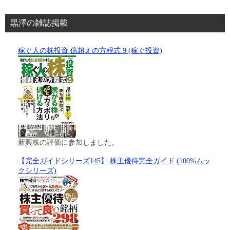
黒澤の雑誌掲載
稼ぐ人の株投資 億超えの方程式 9 (稼ぐ投資)
新興株の評価に参加しました。
【完全ガイドシリーズ145】 株主優待完全ガイド (100%ムッ
クシリーズ)