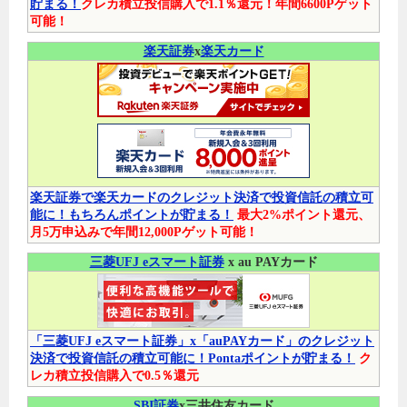
貯まる！
クレカ積立投信購入で1.1％還元！年間6600Pゲット
可能！
楽天証券
x
楽天カード
楽天証券で楽天カードのクレジット決済で投資信託の積立可
能に！もちろんポイントが貯まる！
最大2%ポイント還元、
月5万申込みで年間12,000Pゲット可能！
三菱UFJ eスマート証券
x au PAYカード
「三菱UFJ eスマート証券」x「auPAYカード」のクレジット
決済で投資信託の積立可能に！Pontaポイントが貯まる！
ク
レカ積立投信購入で0.5％還元
SBI証券
x三井住友カード