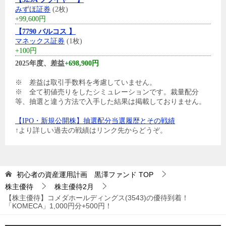
みずほ証券
(2枚)
+99,600円
【7790 バルコス 】
マネックス証券
(1枚)
+100円
2025年度、差益
+698,900円
※ 差益は取引手数料を考慮していません。
※ 全て初値売りをしたシミュレーションです。裁量配分
等、抽選と違う方法で入手した結果は掲載しておりません。
【IPO・新規公開株】抽選配分当選履歴とその戦績
↑より詳しい過去の戦績はリンク先からどうぞ。
初心者の資産運用計画 黒澤ファンド
TOP
株主優待
株主優待2月
【株主優待】コメダホールディングス(3543)の優待到着！
「KOMECA」1,000円分+500円！