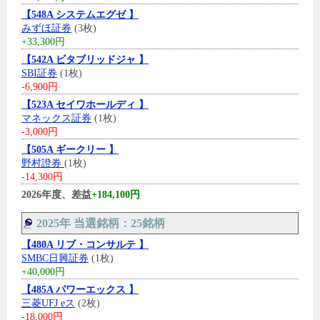
【548A システムエグゼ 】
みずほ証券
(3枚)
+33,300円
【542A ビタブリッドジャ 】
SBI証券
(1枚)
-6,900円
【523A セイワホールディ 】
マネックス証券
(1枚)
-3,000円
【505A ギークリー 】
野村證券
(1枚)
-14,300円
2026年度、差益
+184,100円
2025年 当選銘柄：25銘柄
【480A リブ・コンサルテ 】
SMBC日興証券
(1枚)
+40,000円
【485A パワーエックス 】
三菱UFJ eス
(2枚)
-18,000円