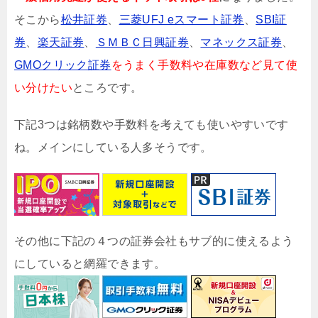
そこから
松井証券
、
三菱UFJ eスマート証券
、
SBI証
券
、
楽天証券
、
ＳＭＢＣ日興証券
、
マネックス証券
、
GMOクリック証券
をうまく手数料や在庫数など見て使
い分けたい
ところです。
下記3つは銘柄数や手数料を考えても使いやすいです
ね。メインにしている人多そうです。
その他に下記の４つの証券会社もサブ的に使えるよう
にしていると網羅できます。