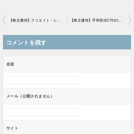
投
【株主優待】クリエイト・レストランツ・ホールディングス(3387)の優待到着！200株3,000円分の優待券！
【株主優待】平和堂(8276)の優待到着！500円相当のデジタルギフト券！
稿
ナ
コメントを残す
ビ
ゲ
名前
ー
シ
ョ
ン
メール（公開されません）
サイト