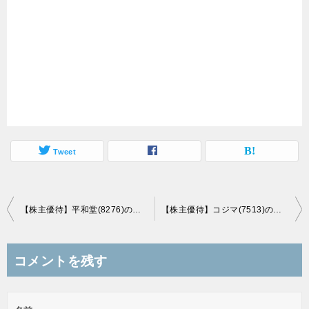
Tweet
投
【株主優待】平和堂(8276)の優待到着！500円相当のデジタルギフト券！
【株主優待】コジマ(7513)の優待到着！2,000円 （1,000円券×2枚）の株主優待券！
稿
ナ
コメントを残す
ビ
ゲ