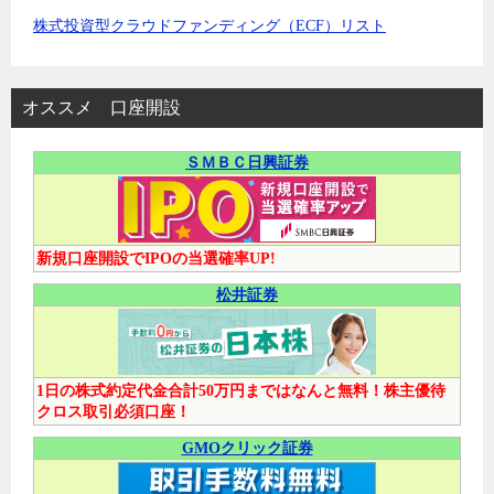
株式投資型クラウドファンディング（ECF）リスト
オススメ 口座開設
ＳＭＢＣ日興証券
新規口座開設でIPOの当選確率UP!
松井証券
1日の株式約定代金合計50万円まではなんと無料！株主優待
クロス取引必須口座！
GMOクリック証券