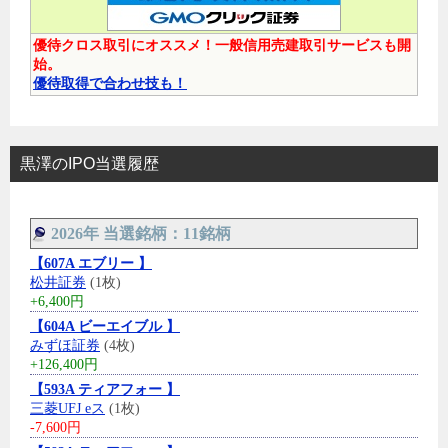
優待クロス取引にオススメ！一般信用売建取引サービスも開
始。
優待取得で合わせ技も！
黒澤のIPO当選履歴
2026年 当選銘柄：11銘柄
【607A エブリー 】
松井証券
(1枚)
+6,400円
【604A ビーエイブル 】
みずほ証券
(4枚)
+126,400円
【593A ティアフォー 】
三菱UFJ eス
(1枚)
-7,600円