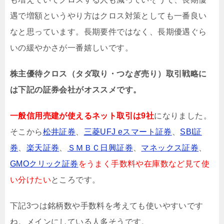
遇で増額というやり方はクロス対策としても一番良い
なと思っています
。長期要件ではなく、長期優遇ぐら
いの緩やかさが一番嬉しいです。
株主優待クロス（タダ取り・つなぎ売り）取引戦略に
は下記の証券会社がオススメです。
一般信用売建が使えるネット取引は9社
になりました。
そこから
松井証券
、
三菱UFJ eスマート証券
、
SBI証
券
、
楽天証券
、
ＳＭＢＣ日興証券
、
マネックス証券
、
GMOクリック証券
をうまく手数料や在庫数など見て使
い分けたい
ところです。
下記3つは銘柄数や手数料を考えても使いやすいです
ね。メインにしている人多そうです。