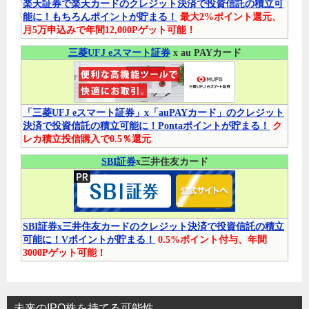
楽天証券で楽天カードのクレジット決済で投資信託の積立可
能に！もちろんポイントが貯まる！
最大2%ポイント還元、
月5万申込みで年間12,000Pゲット可能！
三菱UFJ eスマート証券
x au PAYカード
「三菱UFJ eスマート証券」x「auPAYカード」のクレジット
決済で投資信託の積立可能に！Pontaポイントが貯まる！
ク
レカ積立投信購入で0.5％還元
SBI証券
x三井住友カード
SBI証券x三井住友カードのクレジット決済で投資信託の積立
可能に！Vポイントが貯まる！
0.5%ポイント付与、年間
3000Pゲット可能！
未来のIPO株を持てる可能性