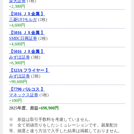
楽天証券
(1枚)
+2,300円
【5016 ＪＸ金属 】
三菱UFJモルガ
(2枚)
+4,600円
【5016 ＪＸ金属 】
SMBC日興証券
(2枚)
+4,600円
【5016 ＪＸ金属 】
みずほ証券
(3枚)
+6,900円
【323A フライヤー 】
みずほ証券
(2枚)
+99,600円
【7790 バルコス 】
マネックス証券
(1枚)
+100円
2025年度、差益
+698,900円
※ 差益は取引手数料を考慮していません。
※ 全て初値売りをしたシミュレーションです。裁量配分
等、抽選と違う方法で入手した結果は掲載しておりません。