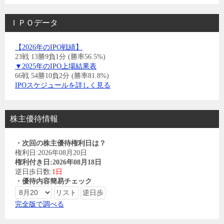
ＩＰＯデータ
【2026年のIPO戦績】
23戦 13勝9負1分 (勝率56.5%)
▼2025年のIPO上場結果表
66戦 54勝10負2分 (勝率81.8%)
IPOスケジュールを詳しく見る
株主優待情報
・次回の株主優待権利日は？
権利日:2026年08月20日
権利付き日:2026年08月18日
逆日歩日数:
1日
・優待内容簡易チェック
完全版で調べる