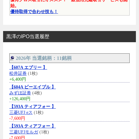
始。
優待取得で合わせ技も！
黒澤のIPO当選履歴
2026年 当選銘柄：11銘柄
【607A エブリー 】
松井証券
(1枚)
+6,400円
【604A ビーエイブル 】
みずほ証券
(4枚)
+126,400円
【593A ティアフォー 】
三菱UFJ eス
(1枚)
-7,600円
【593A ティアフォー 】
三菱UFJモルガ
(1枚)
-7,600円