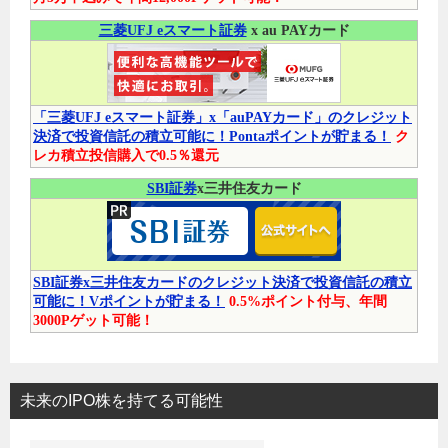
三菱UFJ eスマート証券
x au PAYカード
「三菱UFJ eスマート証券」x「auPAYカード」のクレジット
決済で投資信託の積立可能に！Pontaポイントが貯まる！
ク
レカ積立投信購入で0.5％還元
SBI証券
x三井住友カード
SBI証券x三井住友カードのクレジット決済で投資信託の積立
可能に！Vポイントが貯まる！
0.5%ポイント付与、年間
3000Pゲット可能！
未来のIPO株を持てる可能性