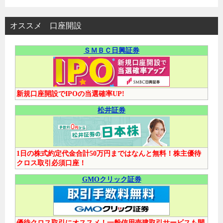
オススメ 口座開設
ＳＭＢＣ日興証券
新規口座開設でIPOの当選確率UP!
松井証券
1日の株式約定代金合計50万円まではなんと無料！株主優待
クロス取引必須口座！
GMOクリック証券
優待クロス取引にオススメ！一般信用売建取引サービスも開