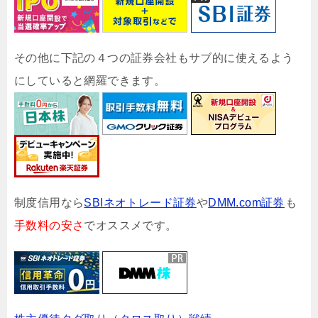
その他に下記の４つの証券会社もサブ的に使えるよう
にしていると網羅できます。
制度信用なら
SBIネオトレード証券
や
DMM.com証券
も
手数料の安さ
でオススメです。