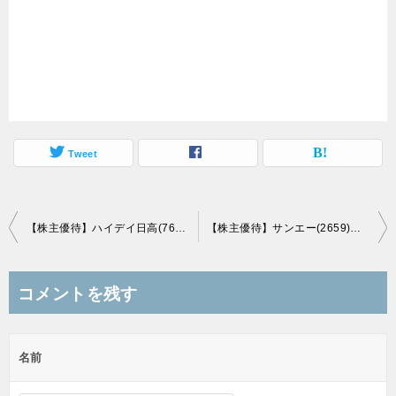
Tweet
投
【株主優待】ハイデイ日高(7611)の優待到着！優待券(500円) 2枚！
【株主優待】サンエー(2659)の優待到着！三井住友ギフトカード！
稿
ナ
コメントを残す
ビ
ゲ
名前
ー
シ