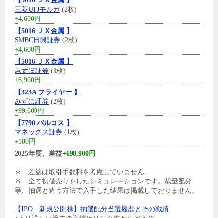
【5016 ＪＸ金属 】
三菱UFJモルガ
(2枚)
+4,600円
【5016 ＪＸ金属 】
SMBC日興証券
(2枚)
+4,600円
【5016 ＪＸ金属 】
みずほ証券
(3枚)
+6,900円
【323A フライヤー 】
みずほ証券
(2枚)
+99,600円
【7790 バルコス 】
マネックス証券
(1枚)
+100円
2025年度、差益
+698,900円
※ 差益は取引手数料を考慮していません。
※ 全て初値売りをしたシミュレーションです。裁量配分
等、抽選と違う方法で入手した結果は掲載しておりません。
【IPO・新規公開株】抽選配分当選履歴とその戦績