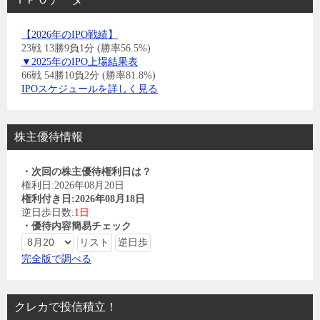
【2026年のIPO戦績】
23戦 13勝9負1分 (勝率56.5%)
▼2025年のIPO上場結果表
66戦 54勝10負2分 (勝率81.8%)
IPOスケジュールを詳しく見る
株主優待情報
・次回の株主優待権利日は？
権利日:2026年08月20日
権利付き日:2026年08月18日
逆日歩日数:
1日
・優待内容簡易チェック
完全版で調べる
クレカで投信積立！