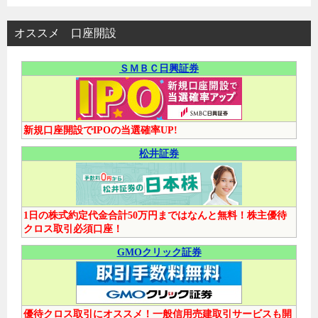
オススメ 口座開設
ＳＭＢＣ日興証券
新規口座開設でIPOの当選確率UP!
松井証券
1日の株式約定代金合計50万円まではなんと無料！株主優待
クロス取引必須口座！
GMOクリック証券
優待クロス取引にオススメ！一般信用売建取引サービスも開