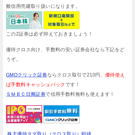
般信用売建取り扱いになります。
この2証券は必ず抑えておきましょう！
優待クロス向け、手数料の安い証券会社なら下記をど
うぞ。
GMOクリック証券
ならクロス取引で210円、
優待使え
ば手数料キャッシュバック
です！
ＳＭＢＣ日興証券
で信用手数料無料も使えます！
株主優待タダ取り（クロス取り）戦績