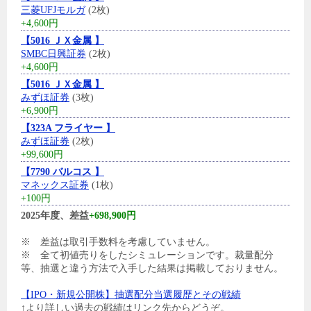
三菱UFJモルガ
(2枚)
+4,600円
【5016 ＪＸ金属 】
SMBC日興証券
(2枚)
+4,600円
【5016 ＪＸ金属 】
みずほ証券
(3枚)
+6,900円
【323A フライヤー 】
みずほ証券
(2枚)
+99,600円
【7790 バルコス 】
マネックス証券
(1枚)
+100円
2025年度、差益
+698,900円
※ 差益は取引手数料を考慮していません。
※ 全て初値売りをしたシミュレーションです。裁量配分
等、抽選と違う方法で入手した結果は掲載しておりません。
【IPO・新規公開株】抽選配分当選履歴とその戦績
↑より詳しい過去の戦績はリンク先からどうぞ。