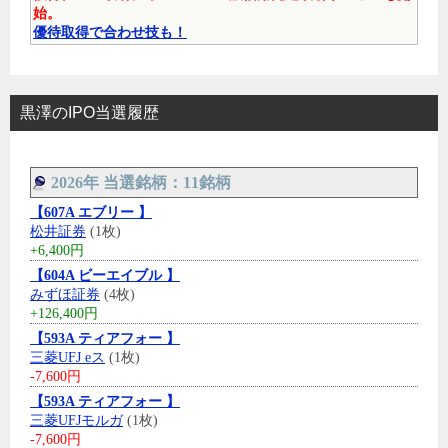
始。
優待取得で合わせ技も！
黒澤のIPO当選履歴
2026年 当選銘柄：11銘柄
【607A エブリー 】
松井証券
(1枚)
+6,400円
【604A ビーエイブル 】
みずほ証券
(4枚)
+126,400円
【593A ティアフォー 】
三菱UFJ eス
(1枚)
-7,600円
【593A ティアフォー 】
三菱UFJモルガ
(1枚)
-7,600円