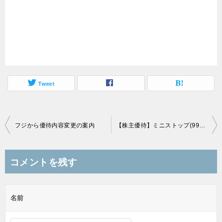
Tweet
投
フジから優待内容変更の案内
【株主優待】ミニストップ(9946)の優待到着、ソフトクリーム無料券
稿
ナ
コメントを残す
ビ
ゲ
名前
ー
シ