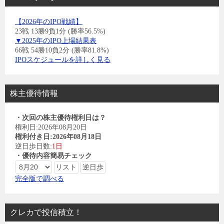
【2026年のIPO戦績】
23戦 13勝9負1分 (勝率56.5%)
▼2025年のIPO上場結果表
66戦 54勝10負2分 (勝率81.8%)
IPOスケジュールを詳しく見る
株主優待情報
・次回の株主優待権利日は？
権利日:2026年08月20日
権利付き日:2026年08月18日
逆日歩日数:
1日
・優待内容簡易チェック
完全版で調べる
クレカで投信積立！