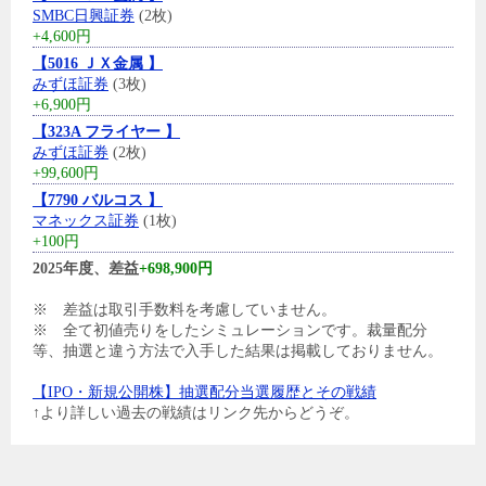
SMBC日興証券
(2枚)
+4,600円
【5016 ＪＸ金属 】
みずほ証券
(3枚)
+6,900円
【323A フライヤー 】
みずほ証券
(2枚)
+99,600円
【7790 バルコス 】
マネックス証券
(1枚)
+100円
2025年度、差益
+698,900円
※ 差益は取引手数料を考慮していません。
※ 全て初値売りをしたシミュレーションです。裁量配分
等、抽選と違う方法で入手した結果は掲載しておりません。
【IPO・新規公開株】抽選配分当選履歴とその戦績
↑より詳しい過去の戦績はリンク先からどうぞ。