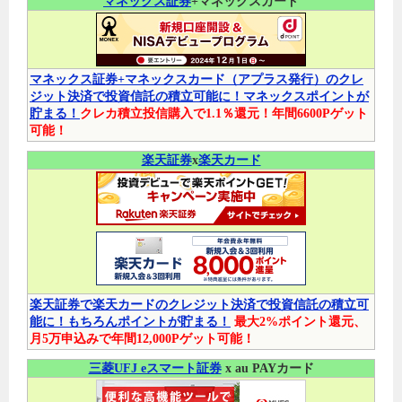
マネックス証券
+マネックスカード
マネックス証券+マネックスカード（アプラス発行）のクレ
ジット決済で投資信託の積立可能に！マネックスポイントが
貯まる！
クレカ積立投信購入で1.1％還元！年間6600Pゲット
可能！
楽天証券
x
楽天カード
楽天証券で楽天カードのクレジット決済で投資信託の積立可
能に！もちろんポイントが貯まる！
最大2%ポイント還元、
月5万申込みで年間12,000Pゲット可能！
三菱UFJ eスマート証券
x au PAYカード