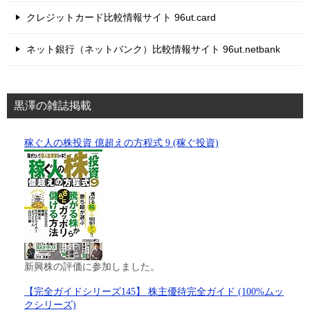
クレジットカード比較情報サイト 96ut.card
ネット銀行（ネットバンク）比較情報サイト 96ut.netbank
黒澤の雑誌掲載
稼ぐ人の株投資 億超えの方程式 9 (稼ぐ投資)
新興株の評価に参加しました。
【完全ガイドシリーズ145】 株主優待完全ガイド (100%ムッ
クシリーズ)