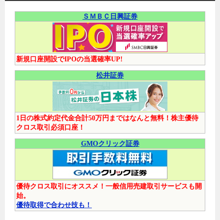
ＳＭＢＣ日興証券
新規口座開設でIPOの当選確率UP!
松井証券
1日の株式約定代金合計50万円まではなんと無料！株主優待
クロス取引必須口座！
GMOクリック証券
優待クロス取引にオススメ！一般信用売建取引サービスも開
始。
優待取得で合わせ技も！