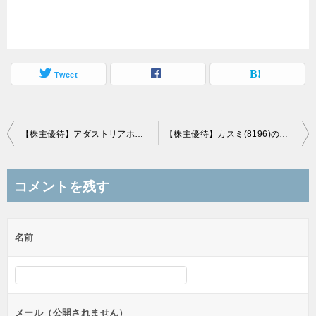
Tweet
投
【株主優待】アダストリアホールディングス(2685)の優待到着、5000円相当の商品券
【株主優待】カスミ(8196)の優待到着、3,000円分優待券または米に交換
稿
ナ
コメントを残す
ビ
ゲ
名前
ー
シ
ョ
ン
メール（公開されません）