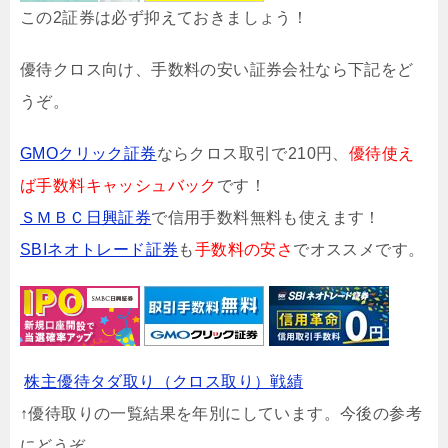
この2証券は必ず抑えておきましょう！
優待クロス向け、手数料の安い証券会社なら下記をど
うぞ。
GMOクリック証券
ならクロス取引で210円、
優待使え
ば手数料キャッシュバック
です！
ＳＭＢＣ日興証券
で信用手数料無料も使えます！
SBIネオトレード証券
も
手数料の安さ
でオススメです。
株主優待タダ取り（クロス取り）戦績
↑優待取りの一覧結果を年別にしています。今後の参考
にどうぞ