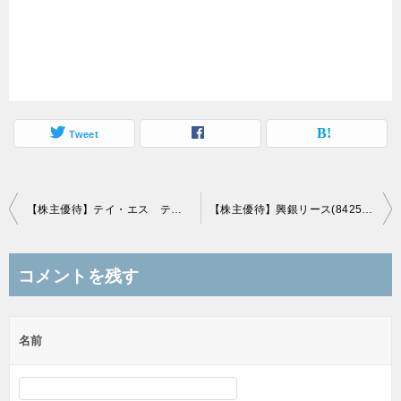
Tweet
投
【株主優待】テイ・エス テック(7313)の優待到着！3,000円相当のグルメカタログギフト！
【株主優待】興銀リース(8425)の優待到着！オリジナル図書カード3,000円相当！
稿
ナ
コメントを残す
ビ
ゲ
名前
ー
シ