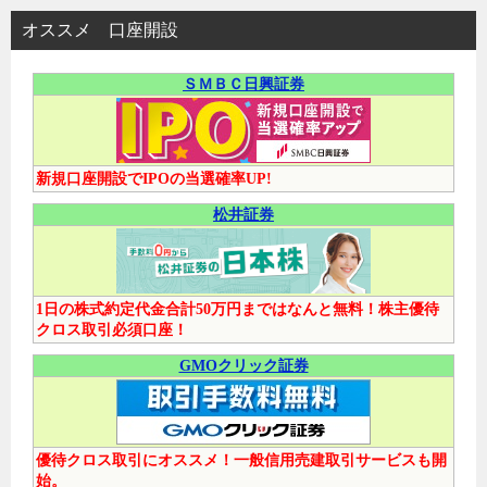
オススメ 口座開設
ＳＭＢＣ日興証券
新規口座開設でIPOの当選確率UP!
松井証券
1日の株式約定代金合計50万円まではなんと無料！株主優待
クロス取引必須口座！
GMOクリック証券
優待クロス取引にオススメ！一般信用売建取引サービスも開
始。