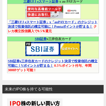
三菱UFJ eスマート証券
x au PAYカード
「三菱UFJ eスマート証券」x「auPAYカード」のクレジット
決済で投資信託の積立可能に！Pontaポイントが貯まる！
ク
レカ積立投信購入で0.5％還元
SBI証券
x三井住友カード
SBI証券x三井住友カードのクレジット決済で投資信託の積立
可能に！Vポイントが貯まる！
0.5%ポイント付与、年間
3000Pゲット可能！
未来のIPO株を持てる可能性