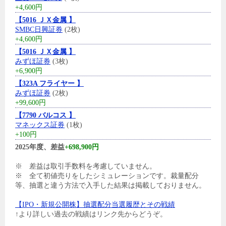
+4,600円
【5016 ＪＸ金属 】
SMBC日興証券
(2枚)
+4,600円
【5016 ＪＸ金属 】
みずほ証券
(3枚)
+6,900円
【323A フライヤー 】
みずほ証券
(2枚)
+99,600円
【7790 バルコス 】
マネックス証券
(1枚)
+100円
2025年度、差益
+698,900円
※ 差益は取引手数料を考慮していません。
※ 全て初値売りをしたシミュレーションです。裁量配分
等、抽選と違う方法で入手した結果は掲載しておりません。
【IPO・新規公開株】抽選配分当選履歴とその戦績
↑より詳しい過去の戦績はリンク先からどうぞ。