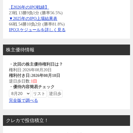
【2026年のIPO戦績】
23戦 13勝9負1分 (勝率56.5%)
▼2025年のIPO上場結果表
66戦 54勝10負2分 (勝率81.8%)
IPOスケジュールを詳しく見る
株主優待情報
・次回の株主優待権利日は？
権利日:2026年08月20日
権利付き日:2026年08月18日
逆日歩日数:
1日
・優待内容簡易チェック
完全版で調べる
クレカで投信積立！