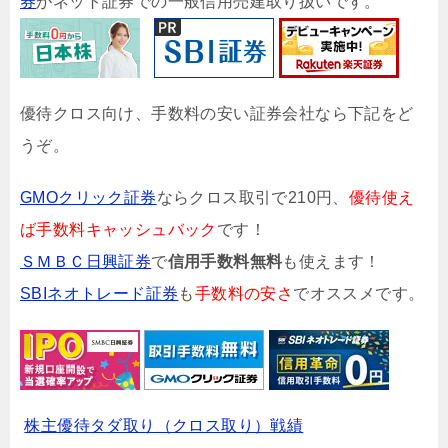
券
がネット証券での一般信用売建取り扱いです。
優待クロス向け、手数料の安い証券会社なら下記をど
うぞ。
GMOクリック証券
ならクロス取引で210円、
優待使え
ば手数料キャッシュバック
です！
ＳＭＢＣ日興証券
で
信用手数料無料
も使えます！
SBIネオトレード証券
も
手数料の安さ
でオススメです。
株主優待タダ取り（クロス取り）戦績