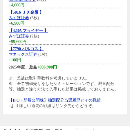
+4,600円
【5016 ＪＸ金属 】
みずほ証券
(3枚)
+6,900円
【323A フライヤー 】
みずほ証券
(2枚)
+99,600円
【7790 バルコス 】
マネックス証券
(1枚)
+100円
2025年度、差益
+698,900円
※ 差益は取引手数料を考慮していません。
※ 全て初値売りをしたシミュレーションです。裁量配分
等、抽選と違う方法で入手した結果は掲載しておりません。
【IPO・新規公開株】抽選配分当選履歴とその戦績
↑より詳しい過去の戦績はリンク先からどうぞ。