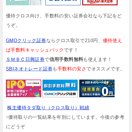
優待クロス向け、手数料の安い証券会社なら下記をど
うぞ。
GMOクリック証券
ならクロス取引で210円、
優待使え
ば手数料キャッシュバック
です！
ＳＭＢＣ日興証券
で
信用手数料無料
も使えます！
SBIネオトレード証券
も
手数料の安さ
でオススメです。
株主優待タダ取り（クロス取り）戦績
↑優待取りの一覧結果を年別にしています。今後の参考
にどうぞ