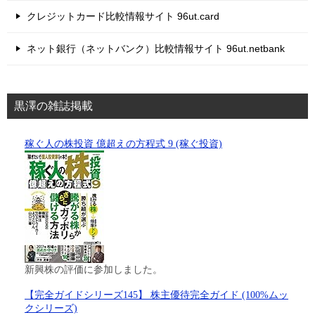
クレジットカード比較情報サイト 96ut.card
ネット銀行（ネットバンク）比較情報サイト 96ut.netbank
黒澤の雑誌掲載
稼ぐ人の株投資 億超えの方程式 9 (稼ぐ投資)
新興株の評価に参加しました。
【完全ガイドシリーズ145】 株主優待完全ガイド (100%ムッ
クシリーズ)