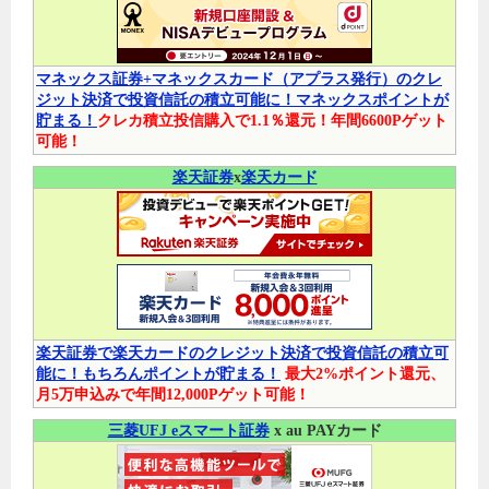
マネックス証券+マネックスカード（アプラス発行）のクレ
ジット決済で投資信託の積立可能に！マネックスポイントが
貯まる！
クレカ積立投信購入で1.1％還元！年間6600Pゲット
可能！
楽天証券
x
楽天カード
楽天証券で楽天カードのクレジット決済で投資信託の積立可
能に！もちろんポイントが貯まる！
最大2%ポイント還元、
月5万申込みで年間12,000Pゲット可能！
三菱UFJ eスマート証券
x au PAYカード