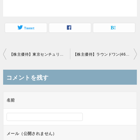
Tweet
投
【株主優待】東京センチュリー(8439)の優待到着！オリジナルQUOカード！
【株主優待】ラウンドワン(4680)の優待到着！500円割引券2000円分など！
稿
ナ
コメントを残す
ビ
ゲ
名前
ー
シ
ョ
ン
メール（公開されません）