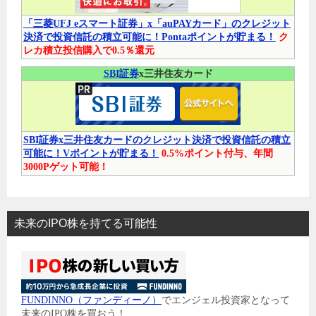
「三菱UFJ eスマート証券」x「auPAYカード」のクレジット
決済で投資信託の積立可能に！Pontaポイントが貯まる！
ク
レカ積立投信購入で0.5％還元
SBI証券
x三井住友カード
SBI証券x三井住友カードのクレジット決済で投資信託の積立
可能に！Vポイントが貯まる！
0.5%ポイント付与、年間
3000Pゲット可能！
未来のIPO株を持てる可能性
FUNDINNO（ファンディーノ）
でエンジェル投資家となって
未来のIPO株を買おう！