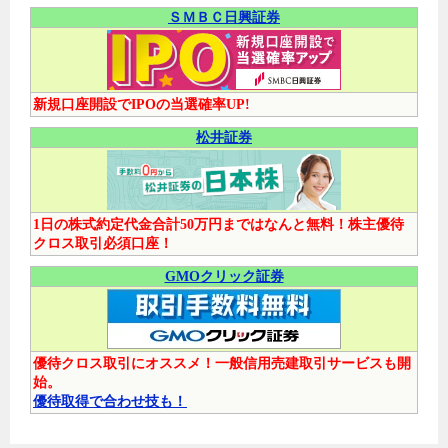
ＳＭＢＣ日興証券
新規口座開設でIPOの当選確率UP!
松井証券
1日の株式約定代金合計50万円まではなんと無料！株主優待
クロス取引必須口座！
GMOクリック証券
優待クロス取引にオススメ！一般信用売建取引サービスも開
始。
優待取得で合わせ技も！