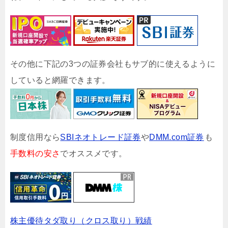
その他に下記の3つの証券会社もサブ的に使えるように
していると網羅できます。
制度信用なら
SBIネオトレード証券
や
DMM.com証券
も
手数料の安さ
でオススメです。
株主優待タダ取り（クロス取り）戦績