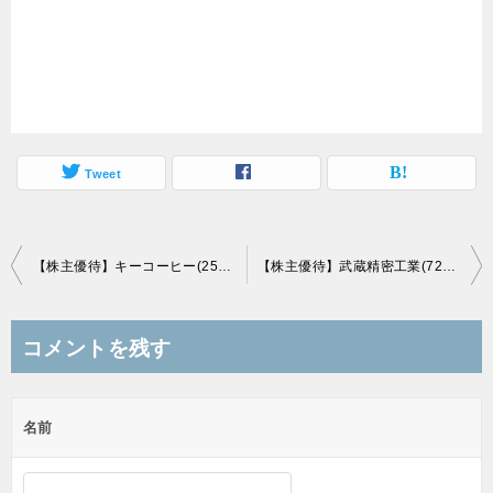
Tweet
投
【株主優待】キーコーヒー(2594)の優待到着！コーヒーセット！
【株主優待】武蔵精密工業(7220)の優待到着！自社新商品「鋼の肝臓 KReTA」7000円相当！？
稿
ナ
コメントを残す
ビ
ゲ
名前
ー
シ