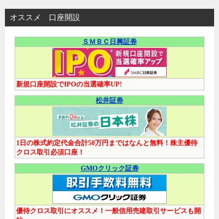
オススメ 口座開設
ＳＭＢＣ日興証券
新規口座開設でIPOの当選確率UP!
松井証券
1日の株式約定代金合計50万円まではなんと無料！株主優待
クロス取引必須口座！
GMOクリック証券
優待クロス取引にオススメ！一般信用売建取引サービスも開