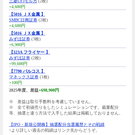
三菱UFJモルガ
(2枚)
+4,600円
【5016 ＪＸ金属 】
SMBC日興証券
(2枚)
+4,600円
【5016 ＪＸ金属 】
みずほ証券
(3枚)
+6,900円
【323A フライヤー 】
みずほ証券
(2枚)
+99,600円
【7790 バルコス 】
マネックス証券
(1枚)
+100円
2025年度、差益
+698,900円
※ 差益は取引手数料を考慮していません。
※ 全て初値売りをしたシミュレーションです。裁量配分
等、抽選と違う方法で入手した結果は掲載しておりません。
【IPO・新規公開株】抽選配分当選履歴とその戦績
↑より詳しい過去の戦績はリンク先からどうぞ。