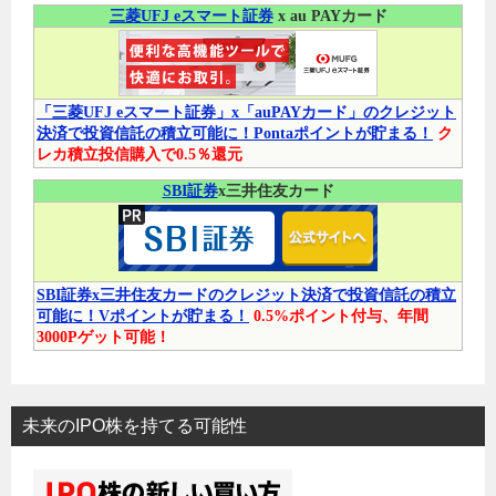
三菱UFJ eスマート証券
x au PAYカード
「三菱UFJ eスマート証券」x「auPAYカード」のクレジット
決済で投資信託の積立可能に！Pontaポイントが貯まる！
ク
レカ積立投信購入で0.5％還元
SBI証券
x三井住友カード
SBI証券x三井住友カードのクレジット決済で投資信託の積立
可能に！Vポイントが貯まる！
0.5%ポイント付与、年間
3000Pゲット可能！
未来のIPO株を持てる可能性