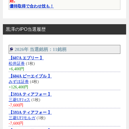
始。
優待取得で合わせ技も！
黒澤のIPO当選履歴
2026年 当選銘柄：11銘柄
【607A エブリー 】
松井証券
(1枚)
+6,400円
【604A ビーエイブル 】
みずほ証券
(4枚)
+126,400円
【593A ティアフォー 】
三菱UFJ eス
(1枚)
-7,600円
【593A ティアフォー 】
三菱UFJモルガ
(1枚)
-7,600円