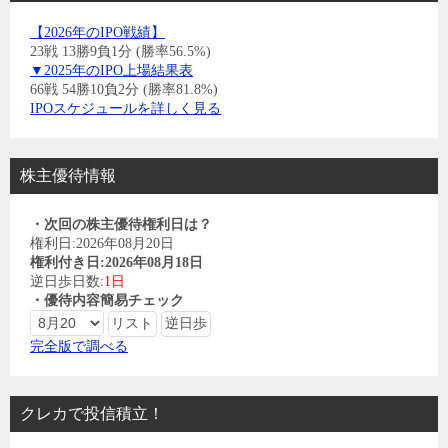
【2026年のIPO戦績】
23戦 13勝9負1分 (勝率56.5%)
▼2025年のIPO上場結果表
66戦 54勝10負2分 (勝率81.8%)
IPOスケジュールを詳しく見る
株主優待情報
・次回の株主優待権利日は？
権利日:2026年08月20日
権利付き日:2026年08月18日
逆日歩日数:
1日
・優待内容簡易チェック
完全版で調べる
クレカで投信積立！