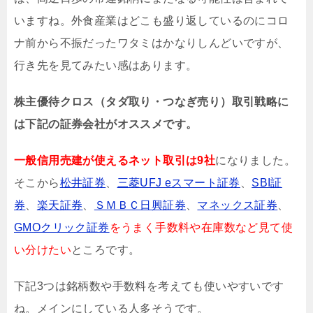
いますね。外食産業はどこも盛り返しているのにコロ
ナ前から不振だったワタミはかなりしんどいですが、
行き先を見てみたい感はあります
。
株主優待クロス（タダ取り・つなぎ売り）取引戦略に
は下記の証券会社がオススメです。
一般信用売建が使えるネット取引は9社
になりました。
そこから
松井証券
、
三菱UFJ eスマート証券
、
SBI証
券
、
楽天証券
、
ＳＭＢＣ日興証券
、
マネックス証券
、
GMOクリック証券
をうまく手数料や在庫数など見て使
い分けたい
ところです。
下記3つは銘柄数や手数料を考えても使いやすいです
ね。メインにしている人多そうです。