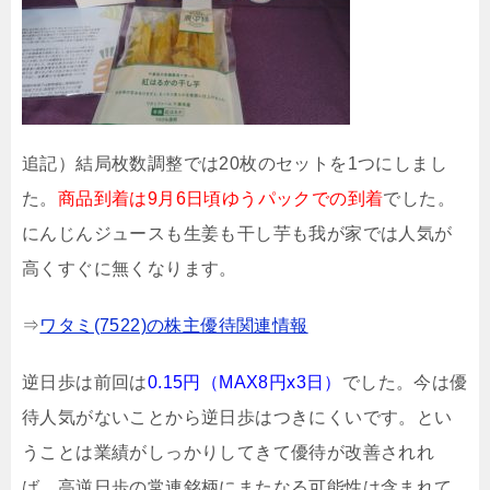
追記）結局枚数調整では20枚のセットを1つにしまし
た。
商品到着は9月6日頃ゆうパックでの到着
でした。
にんじんジュースも生姜も干し芋も我が家では人気が
高くすぐに無くなります。
⇒
ワタミ(7522)の株主優待関連情報
逆日歩は前回は
0.15円（MAX8円x3日）
でした
。今は優
待人気がないことから逆日歩はつきにくいです。とい
うことは業績がしっかりしてきて優待が改善されれ
ば、高逆日歩の常連銘柄にまたなる可能性は含まれて