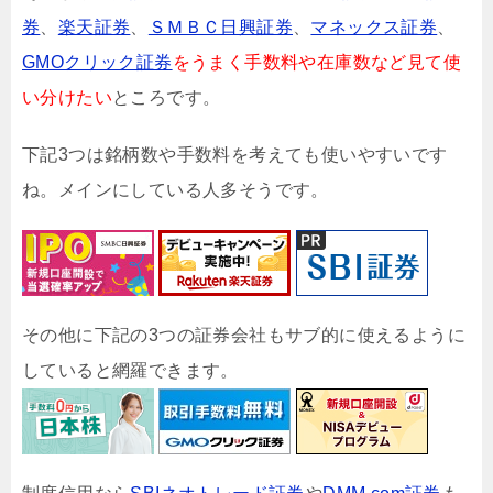
券
、
楽天証券
、
ＳＭＢＣ日興証券
、
マネックス証券
、
GMOクリック証券
をうまく手数料や在庫数など見て使
い分けたい
ところです。
下記3つは銘柄数や手数料を考えても使いやすいです
ね。メインにしている人多そうです。
その他に下記の3つの証券会社もサブ的に使えるように
していると網羅できます。