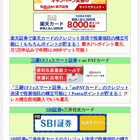
楽天証券で楽天カードのクレジット決済で投資信託の積立可
能に！もちろんポイントが貯まる！
最大2%ポイント還元、
月5万申込みで年間12,000Pゲット可能！
三菱UFJ eスマート証券
x au PAYカード
「三菱UFJ eスマート証券」x「auPAYカード」のクレジット
決済で投資信託の積立可能に！Pontaポイントが貯まる！
ク
レカ積立投信購入で0.5％還元
SBI証券
x三井住友カード
SBI証券x三井住友カードのクレジット決済で投資信託の積立