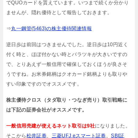
でQUOカードを貰えています。いつまで続くか分かり
ませんが、隠れ優待として報告しておきます。
⇒
丸一鋼管(5463)の株主優待関連情報
逆日歩は前回はつきませんでした
。逆日歩は10円近く
付く時と、ほぼ付かない時とバラツキが大きいですの
で
、とりあえず一般信用で確保しておくほうが良さそ
うですね。お米券銘柄はクオカード銘柄よりも取りや
すい印象ですのでオススメです
。
株主優待クロス（タダ取り・つなぎ売り）取引戦略に
は下記の証券会社がオススメです。
一般信用売建が使えるネット取引は9社
になりました。
そこから
松井証券
、
三菱UFJ eスマート証券
、
SBI証