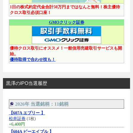
1日の株式約定代金合計50万円まではなんと無料！株主優待
クロス取引必須口座！
GMOクリック証券
優待クロス取引にオススメ！一般信用売建取引サービスも開
始。
優待取得で合わせ技も！
黒澤のIPO当選履歴
2026年 当選銘柄：11銘柄
【607A エブリー 】
松井証券
(1枚)
+6,400円
【604A ビーエイブル 】