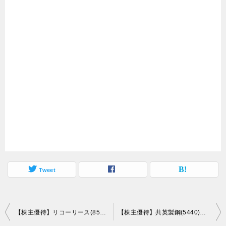
Tweet
投
【株主優待】リコーリース(8566)の優待到着！赤バラのクオカード（5,000円額面）！
【株主優待】共英製鋼(5440)の優待到着！クオ・カード1,000円相当！