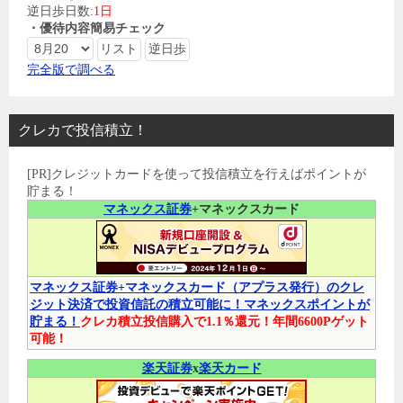
逆日歩日数:
1日
・優待内容簡易チェック
完全版で調べる
クレカで投信積立！
[PR]クレジットカードを使って投信積立を行えばポイントが
貯まる！
マネックス証券
+マネックスカード
マネックス証券+マネックスカード（アプラス発行）のクレ
ジット決済で投資信託の積立可能に！マネックスポイントが
貯まる！
クレカ積立投信購入で1.1％還元！年間6600Pゲット
可能！
楽天証券
x
楽天カード