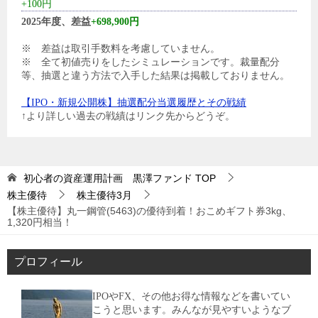
+100円
2025年度、差益
+698,900円
※ 差益は取引手数料を考慮していません。
※ 全て初値売りをしたシミュレーションです。裁量配分
等、抽選と違う方法で入手した結果は掲載しておりません。
【IPO・新規公開株】抽選配分当選履歴とその戦績
↑より詳しい過去の戦績はリンク先からどうぞ。
初心者の資産運用計画 黒澤ファンド
TOP
株主優待
株主優待3月
【株主優待】丸一鋼管(5463)の優待到着！おこめギフト券3kg、
1,320円相当！
プロフィール
IPOやFX、その他お得な情報などを書いてい
こうと思います。みんなが見やすいようなブ