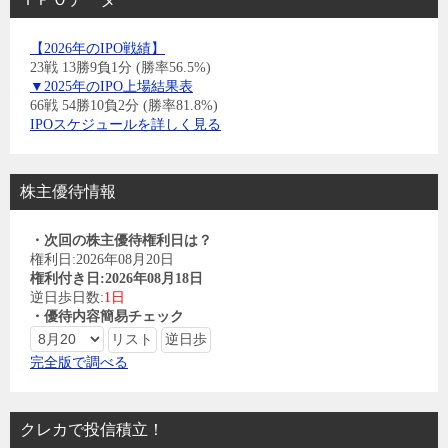
【2026年のIPO戦績】
23戦 13勝9負1分 (勝率56.5%)
▼2025年のIPO上場結果表
66戦 54勝10負2分 (勝率81.8%)
IPOスケジュールを詳しく見る
株主優待情報
・次回の株主優待権利日は？
権利日:2026年08月20日
権利付き日:2026年08月18日
逆日歩日数:
1日
・優待内容簡易チェック
完全版で調べる
クレカで投信積立！