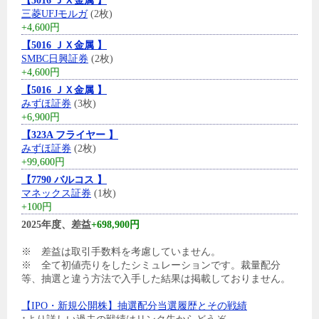
【5016 ＪＸ金属 】
三菱UFJモルガ
(2枚)
+4,600円
【5016 ＪＸ金属 】
SMBC日興証券
(2枚)
+4,600円
【5016 ＪＸ金属 】
みずほ証券
(3枚)
+6,900円
【323A フライヤー 】
みずほ証券
(2枚)
+99,600円
【7790 バルコス 】
マネックス証券
(1枚)
+100円
2025年度、差益
+698,900円
※ 差益は取引手数料を考慮していません。
※ 全て初値売りをしたシミュレーションです。裁量配分
等、抽選と違う方法で入手した結果は掲載しておりません。
【IPO・新規公開株】抽選配分当選履歴とその戦績