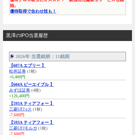
始。
優待取得で合わせ技も！
黒澤のIPO当選履歴
2026年 当選銘柄：11銘柄
【607A エブリー 】
松井証券
(1枚)
+6,400円
【604A ビーエイブル 】
みずほ証券
(4枚)
+126,400円
【593A ティアフォー 】
三菱UFJ eス
(1枚)
-7,600円
【593A ティアフォー 】
三菱UFJモルガ
(1枚)
-7,600円