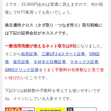
うです。15,000円あれば普通に買えますので、何か我
慢してNTT株買っても良いでしょう。
株主優待クロス（タダ取り・つなぎ売り）取引戦略に
は下記の証券会社がオススメです。
一般信用売建が使えるネット取引は9社
になりました。
そこから
松井証券
、
三菱UFJ eスマート証券
、
SBI証
券
、
楽天証券
、
ＳＭＢＣ日興証券
、
マネックス証券
、
GMOクリック証券
をうまく手数料や在庫数など見て使
い分けたい
ところです。
下記3つは銘柄数や手数料を考えても使いやすいです
ね。メインにしている人多そうです。