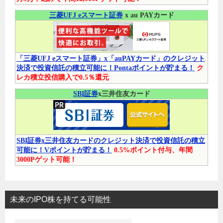
三菱UFJ eスマート証券
x au PAYカード
「三菱UFJ eスマート証券」x「auPAYカード」のクレジット
決済で投資信託の積立可能に！Pontaポイントが貯まる！
ク
レカ積立投信購入で0.5％還元
SBI証券
x三井住友カード
SBI証券x三井住友カードのクレジット決済で投資信託の積立
可能に！Vポイントが貯まる！
0.5%ポイント付与、年間
3000Pゲット可能！
未来のIPO株を持てる可能性