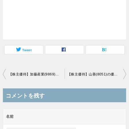
Tweet
投
【株主優待】加藤産業(9869)の優待到着！「手造りジャム」セット！
【株主優待】山善(8051)の優待到着！3,000円分のクーポン券！
稿
ナ
コメントを残す
ビ
ゲ
名前
ー
シ