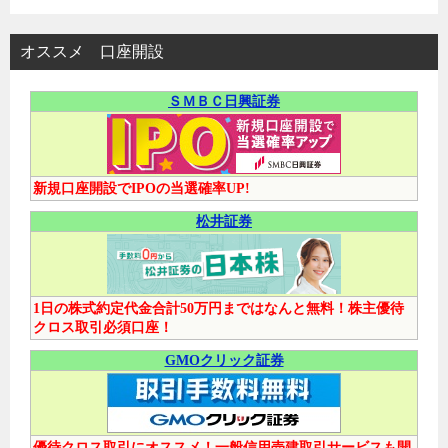
オススメ 口座開設
ＳＭＢＣ日興証券
新規口座開設でIPOの当選確率UP!
松井証券
1日の株式約定代金合計50万円まではなんと無料！株主優待
クロス取引必須口座！
GMOクリック証券
優待クロス取引にオススメ！一般信用売建取引サービスも開