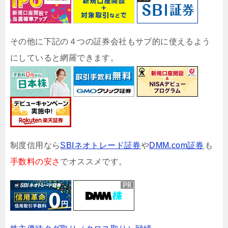
その他に下記の４つの証券会社もサブ的に使えるよう
にしていると網羅できます。
制度信用なら
SBIネオトレード証券
や
DMM.com証券
も
手数料の安さ
でオススメです。