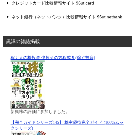
クレジットカード比較情報サイト 96ut.card
ネット銀行（ネットバンク）比較情報サイト 96ut.netbank
黒澤の雑誌掲載
稼ぐ人の株投資 億超えの方程式 9 (稼ぐ投資)
新興株の評価に参加しました。
【完全ガイドシリーズ145】 株主優待完全ガイド (100%ムッ
クシリーズ)