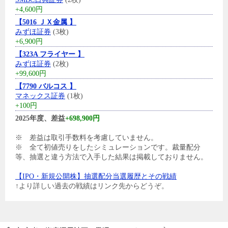
+4,600円
【5016 ＪＸ金属 】
みずほ証券
(3枚)
+6,900円
【323A フライヤー 】
みずほ証券
(2枚)
+99,600円
【7790 バルコス 】
マネックス証券
(1枚)
+100円
2025年度、差益
+698,900円
※ 差益は取引手数料を考慮していません。
※ 全て初値売りをしたシミュレーションです。裁量配分
等、抽選と違う方法で入手した結果は掲載しておりません。
【IPO・新規公開株】抽選配分当選履歴とその戦績
↑より詳しい過去の戦績はリンク先からどうぞ。