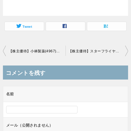
Tweet
投
【株主優待】小林製薬(4967)の優待連絡到着、6つのコースから選択
【株主優待】スターフライヤー(9206)の優待到着、運賃半額券
稿
ナ
コメントを残す
ビ
ゲ
名前
ー
シ
ョ
ン
メール（公開されません）