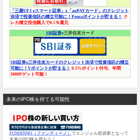
「三菱UFJ eスマート証券」x「auPAYカード」のクレジット
決済で投資信託の積立可能に！Pontaポイントが貯まる！
ク
レカ積立投信購入で0.5％還元
SBI証券
x三井住友カード
SBI証券x三井住友カードのクレジット決済で投資信託の積立
可能に！Vポイントが貯まる！
0.5%ポイント付与、年間
3000Pゲット可能！
未来のIPO株を持てる可能性
FUNDINNO（ファンディーノ）
でエンジェル投資家となって
未来のIPO株を買おう！