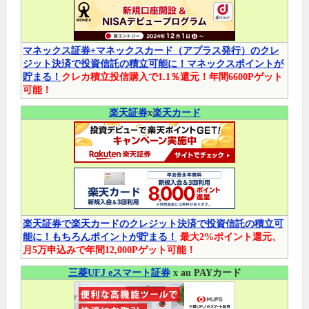
マネックス証券+マネックスカード（アプラス発行）のクレ
ジット決済で投資信託の積立可能に！マネックスポイントが
貯まる！
クレカ積立投信購入で1.1％還元！年間6600Pゲット
可能！
楽天証券
x
楽天カード
楽天証券で楽天カードのクレジット決済で投資信託の積立可
能に！もちろんポイントが貯まる！
最大2%ポイント還元、
月5万申込みで年間12,000Pゲット可能！
三菱UFJ eスマート証券
x au PAYカード