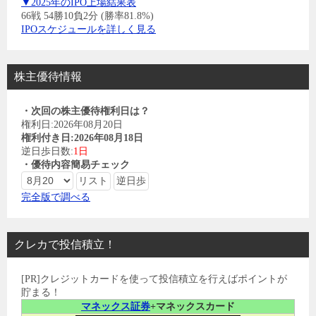
▼2025年のIPO上場結果表
66戦 54勝10負2分 (勝率81.8%)
IPOスケジュールを詳しく見る
株主優待情報
・次回の株主優待権利日は？
権利日:2026年08月20日
権利付き日:2026年08月18日
逆日歩日数:
1日
・優待内容簡易チェック
完全版で調べる
クレカで投信積立！
[PR]クレジットカードを使って投信積立を行えばポイントが
貯まる！
マネックス証券
+マネックスカード