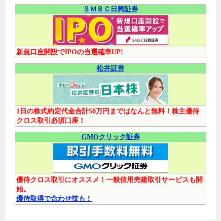
ＳＭＢＣ日興証券
新規口座開設でIPOの当選確率UP!
松井証券
1日の株式約定代金合計50万円まではなんと無料！株主優待
クロス取引必須口座！
GMOクリック証券
優待クロス取引にオススメ！一般信用売建取引サービスも開
始。
優待取得で合わせ技も！