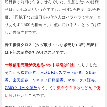
逆日歩は前回は付きませんでした
。注意したいのは権
利日が5月15日という点ですね。例年5円程度、10円程
度、1円以下など逆日歩の付き方はバラバラですが、と
りあえず2,500円相当上手に使い切れる人にとっては嬉
しい優待内容です
。
株主優待クロス（タダ取り・つなぎ売り）取引戦略に
は下記の証券会社がオススメです。
一般信用売建が使えるネット取引は9社
になりました。
そこから
松井証券
、
三菱UFJ eスマート証券
、
SBI証
券
、
楽天証券
、
ＳＭＢＣ日興証券
、
マネックス証券
、
GMOクリック証券
をうまく手数料や在庫数など見て使
い分けたい
ところです。