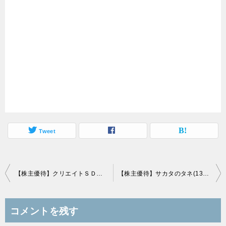
Tweet
投
【株主優待】クリエイトＳＤホールディングス(3148)の優待案内到着！代替品希望ははがき送付！
【株主優待】サカタのタネ(1377)の優待案内到着！Aコースでしんみりと！
稿
ナ
コメントを残す
ビ