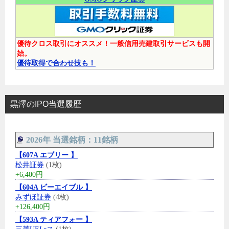
優待クロス取引にオススメ！一般信用売建取引サービスも開
始。
優待取得で合わせ技も！
黒澤のIPO当選履歴
2026年 当選銘柄：11銘柄
【607A エブリー 】
松井証券
(1枚)
+6,400円
【604A ビーエイブル 】
みずほ証券
(4枚)
+126,400円
【593A ティアフォー 】