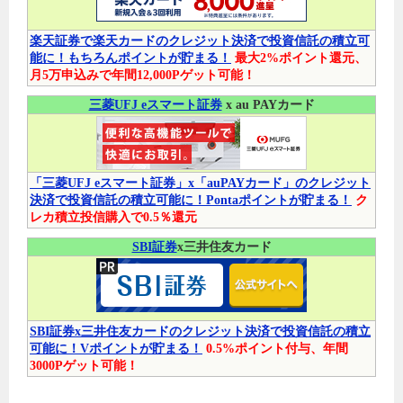
楽天証券で楽天カードのクレジット決済で投資信託の積立可
能に！もちろんポイントが貯まる！
最大2%ポイント還元、
月5万申込みで年間12,000Pゲット可能！
三菱UFJ eスマート証券
x au PAYカード
「三菱UFJ eスマート証券」x「auPAYカード」のクレジット
決済で投資信託の積立可能に！Pontaポイントが貯まる！
ク
レカ積立投信購入で0.5％還元
SBI証券
x三井住友カード
SBI証券x三井住友カードのクレジット決済で投資信託の積立
可能に！Vポイントが貯まる！
0.5%ポイント付与、年間
3000Pゲット可能！