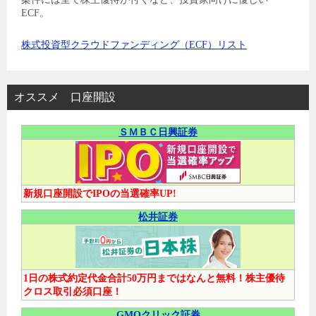
ECF。
株式投資型クラウドファンディング（ECF）リスト
オススメ 口座開設
ＳＭＢＣ日興証券
新規口座開設でIPOの当選確率UP!
松井証券
1日の株式約定代金合計50万円まではなんと無料！株主優待
クロス取引必須口座！
GMOクリック証券