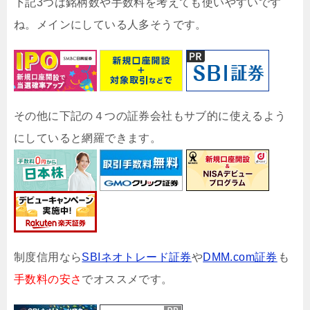
下記3つは銘柄数や手数料を考えても使いやすいです
ね。メインにしている人多そうです。
その他に下記の４つの証券会社もサブ的に使えるよう
にしていると網羅できます。
制度信用なら
SBIネオトレード証券
や
DMM.com証券
も
手数料の安さ
でオススメです。