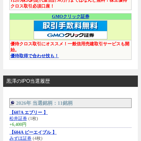
1日の株式約定代金合計50万円まではなんと無料！株主優待
クロス取引必須口座！
GMOクリック証券
優待クロス取引にオススメ！一般信用売建取引サービスも開
始。
優待取得で合わせ技も！
黒澤のIPO当選履歴
2026年 当選銘柄：11銘柄
【607A エブリー 】
松井証券
(1枚)
+6,400円
【604A ビーエイブル 】
みずほ証券
(4枚)