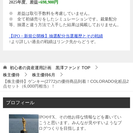
2025年度、差益
+698,900円
※ 差益は取引手数料を考慮していません。
※ 全て初値売りをしたシミュレーションです。裁量配分
等、抽選と違う方法で入手した結果は掲載しておりません。
【IPO・新規公開株】抽選配分当選履歴とその戦績
↑より詳しい過去の戦績はリンク先からどうぞ。
初心者の資産運用計画 黒澤ファンド
TOP
株主優待
株主優待6月
【株主優待】ゲンキー(2772)の優待商品到着！COLORADO化粧品2
点セット（6,000円相当）！
プロフィール
IPOやFX、その他お得な情報などを書いてい
こうと思います。みんなが見やすいようなブ
ログつくりを目指します。