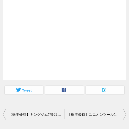
Tweet
投
【株主優待】キングジム(7962)の優待到着！2,500円の相当の商品！？
【株主優待】ユニオンツール(6278)の優待商品到着！新潟県産お米 5kg！
稿