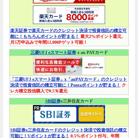
楽天証券で楽天カードのクレジット決済で投資信託の積立可
能に！もちろんポイントが貯まる！
最大2%ポイント還元、
月5万申込みで年間12,000Pゲット可能！
三菱UFJ eスマート証券
x au PAYカード
「三菱UFJ eスマート証券」x「auPAYカード」のクレジット
決済で投資信託の積立可能に！Pontaポイントが貯まる！
ク
レカ積立投信購入で0.5％還元
SBI証券
x三井住友カード
SBI証券x三井住友カードのクレジット決済で投資信託の積立
可能に！Vポイントが貯まる！
0.5%ポイント付与、年間