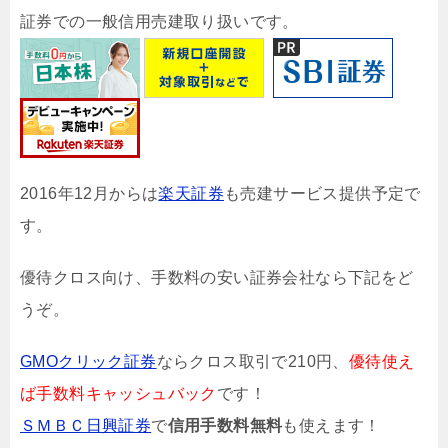
証券での一般信用売建取り扱いです。
2016年12月からは
楽天証券
も売建サービス提供予定で
す。
優待クロス向け、手数料の安い証券会社なら下記をど
うぞ。
GMOクリック証券
ならクロス取引で210円、
優待使え
ば手数料キャッシュバック
です！
ＳＭＢＣ日興証券
で
信用手数料無料
も使えます！