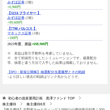
みずほ証券
(3枚)
+6,900円
【323A フライヤー 】
みずほ証券
(2枚)
+99,600円
【7790 バルコス 】
マネックス証券
(1枚)
+100円
2025年度、差益
+698,900円
※ 差益は取引手数料を考慮していません。
※ 全て初値売りをしたシミュレーションです。裁量配分
等、抽選と違う方法で入手した結果は掲載しておりません。
【IPO・新規公開株】抽選配分当選履歴とその戦績
↑より詳しい過去の戦績はリンク先からどうぞ。
初心者の資産運用計画 黒澤ファンド
TOP
株主優待
株主優待8月
【株主優待】吉野家ホールディングス(9861)の優待商品到着！300