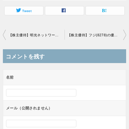
Tweet
投
【株主優待】明光ネットワークジャパン(4668)の優待商品到着！QUOカード1,000円相当！
【株主優待】フジ(8278)の優待商品到着！PB商品2,000円相当！
稿
ナ
コメントを残す
ビ
ゲ
名前
ー
シ
ョ
ン
メール（公開されません）