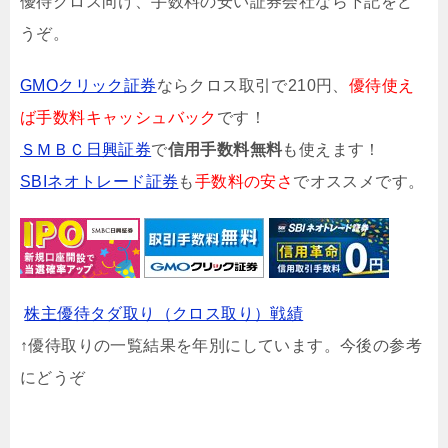
優待クロス向け、手数料の安い証券会社なら下記をど
うぞ。
GMOクリック証券
ならクロス取引で210円、
優待使え
ば手数料キャッシュバック
です！
ＳＭＢＣ日興証券
で
信用手数料無料
も使えます！
SBIネオトレード証券
も
手数料の安さ
でオススメです。
株主優待タダ取り（クロス取り）戦績
↑優待取りの一覧結果を年別にしています。今後の参考
にどうぞ