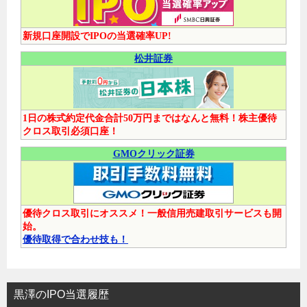
新規口座開設でIPOの当選確率UP!
松井証券
1日の株式約定代金合計50万円まではなんと無料！株主優待
クロス取引必須口座！
GMOクリック証券
優待クロス取引にオススメ！一般信用売建取引サービスも開
始。
優待取得で合わせ技も！
黒澤のIPO当選履歴