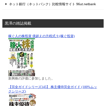
ネット銀行（ネットバンク）比較情報サイト 96ut.netbank
黒澤の雑誌掲載
稼ぐ人の株投資 億超えの方程式 9 (稼ぐ投資)
新興株の評価に参加しました。
【完全ガイドシリーズ145】 株主優待完全ガイド (100%ムッ
クシリーズ)