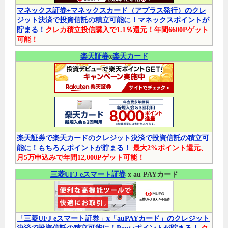
マネックス証券+マネックスカード（アプラス発行）のクレ
ジット決済で投資信託の積立可能に！マネックスポイントが
貯まる！
クレカ積立投信購入で1.1％還元！年間6600Pゲット
可能！
楽天証券
x
楽天カード
楽天証券で楽天カードのクレジット決済で投資信託の積立可
能に！もちろんポイントが貯まる！
最大2%ポイント還元、
月5万申込みで年間12,000Pゲット可能！
三菱UFJ eスマート証券
x au PAYカード
「三菱UFJ eスマート証券」x「auPAYカード」のクレジット