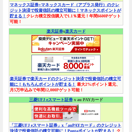
マネックス証券+マネックスカード（アプラス発行）のクレ
ジット決済で投資信託の積立可能に！マネックスポイントが
貯まる！
クレカ積立投信購入で1.1％還元！年間6600Pゲット
可能！
楽天証券
x
楽天カード
楽天証券で楽天カードのクレジット決済で投資信託の積立可
能に！もちろんポイントが貯まる！
最大2%ポイント還元、
月5万申込みで年間12,000Pゲット可能！
三菱UFJ eスマート証券
x au PAYカード
「三菱UFJ eスマート証券」x「auPAYカード」のクレジット
決済で投資信託の積立可能に！Pontaポイントが貯まる！
ク