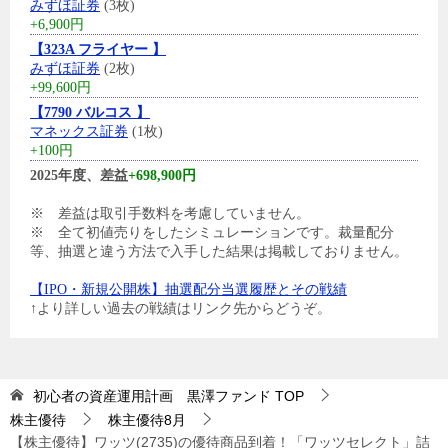
みずほ証券
(3枚)
+6,900円
【323A フライヤー 】
みずほ証券
(2枚)
+99,600円
【7790 バルコス 】
マネックス証券
(1枚)
+100円
2025年度、差益
+698,900円
※ 差益は取引手数料を考慮していません。
※ 全て初値売りをしたシミュレーションです。裁量配分
等、抽選と違う方法で入手した結果は掲載しておりません。
【IPO・新規公開株】抽選配分当選履歴とその戦績
↑より詳しい過去の戦績はリンク先からどうぞ。
初心者の資産運用計画 黒澤ファンド
TOP
株主優待
株主優待8月
【株主優待】ワッツ(2735)の優待商品到着！「ワッツセレクト」詰