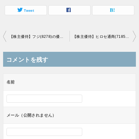
Tweet
投
【株主優待】フジ(8278)の優待商品到着！PB商品2,000円相当！
【株主優待】ヒロセ通商(7185)の優待商品到着！10,000円相当のキャンペーン商品！
稿
ナ
コメントを残す
ビ
ゲ
名前
ー
シ
ョ
ン
メール（公開されません）