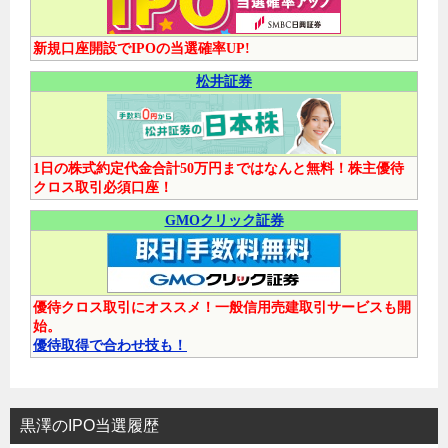
新規口座開設でIPOの当選確率UP!
松井証券
1日の株式約定代金合計50万円まではなんと無料！株主優待
クロス取引必須口座！
GMOクリック証券
優待クロス取引にオススメ！一般信用売建取引サービスも開
始。
優待取得で合わせ技も！
黒澤のIPO当選履歴