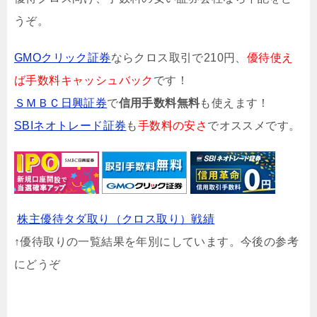
うぞ。
GMOクリック証券
ならクロス取引で210円、
優待使え
ば手数料キャッシュバック
です！
ＳＭＢＣ日興証券
で
信用手数料無料
も使えます！
SBIネオトレード証券
も
手数料の安さ
でオススメです。
株主優待タダ取り（クロス取り）戦績
↑優待取りの一覧結果を年別にしています。今後の参考
にどうぞ