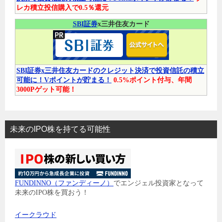
レカ積立投信購入で0.5％還元
SBI証券
x三井住友カード
SBI証券x三井住友カードのクレジット決済で投資信託の積立
可能に！Vポイントが貯まる！
0.5%ポイント付与、年間
3000Pゲット可能！
未来のIPO株を持てる可能性
FUNDINNO（ファンディーノ）
でエンジェル投資家となって
未来のIPO株を買おう！
イークラウド