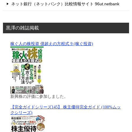
ネット銀行（ネットバンク）比較情報サイト 96ut.netbank
黒澤の雑誌掲載
稼ぐ人の株投資 億超えの方程式 9 (稼ぐ投資)
新興株の評価に参加しました。
【完全ガイドシリーズ145】 株主優待完全ガイド (100%ムッ
クシリーズ)