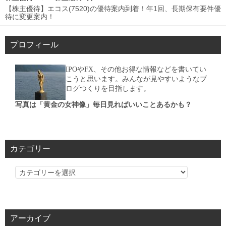
【株主優待】エコス(7520)の優待案内到着！年1回、長期保有要件優
待に変更案内！
プロフィール
IPOやFX、その他お得な情報などを書いてい
こうと思います。みんなが見やすいようなブ
ログつくりを目指します。
写真は「黄金の女神像」毎日見ればいいことあるかも？
カテゴリー
カ
テ
ゴ
リ
アーカイブ
ー