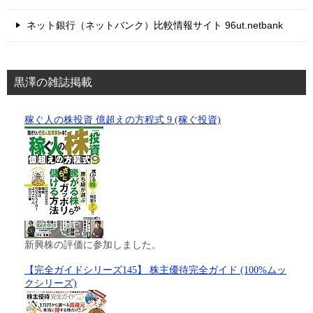
ネット銀行（ネットバンク）比較情報サイト 96ut.netbank
黒澤の雑誌掲載
稼ぐ人の株投資 億超えの方程式 9 (稼ぐ投資)
新興株の評価に参加しました。
【完全ガイドシリーズ145】 株主優待完全ガイド (100%ムッ
クシリーズ)