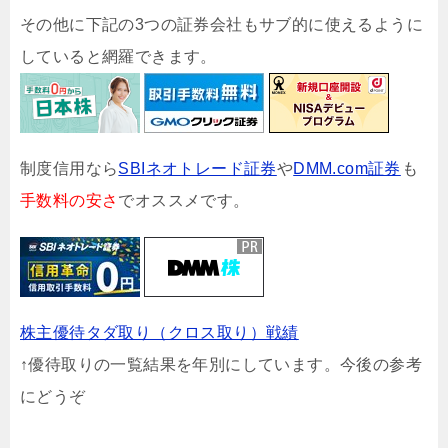
その他に下記の3つの証券会社もサブ的に使えるように
していると網羅できます。
制度信用なら
SBIネオトレード証券
や
DMM.com証券
も
手数料の安さ
でオススメです。
株主優待タダ取り（クロス取り）戦績
↑優待取りの一覧結果を年別にしています。今後の参考
にどうぞ