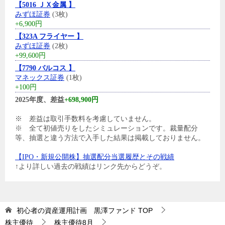
【5016 ＪＸ金属 】
みずほ証券
(3枚)
+6,900円
【323A フライヤー 】
みずほ証券
(2枚)
+99,600円
【7790 バルコス 】
マネックス証券
(1枚)
+100円
2025年度、差益
+698,900円
※ 差益は取引手数料を考慮していません。
※ 全て初値売りをしたシミュレーションです。裁量配分
等、抽選と違う方法で入手した結果は掲載しておりません。
【IPO・新規公開株】抽選配分当選履歴とその戦績
↑より詳しい過去の戦績はリンク先からどうぞ。
初心者の資産運用計画 黒澤ファンド
TOP
株主優待
株主優待8月