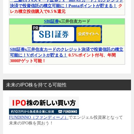
「三菱UFJ eスマート証券」x「auPAYカード」のクレジット
決済で投資信託の積立可能に！Pontaポイントが貯まる！
ク
レカ積立投信購入で0.5％還元
SBI証券
x三井住友カード
SBI証券x三井住友カードのクレジット決済で投資信託の積立
可能に！Vポイントが貯まる！
0.5%ポイント付与、年間
3000Pゲット可能！
未来のIPO株を持てる可能性
FUNDINNO（ファンディーノ）
でエンジェル投資家となって
未来のIPO株を買おう！