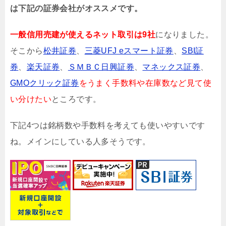
は下記の証券会社がオススメです。
一般信用売建が使えるネット取引は9社
になりました。
そこから
松井証券
、
三菱UFJ eスマート証券
、
SBI証
券
、
楽天証券
、
ＳＭＢＣ日興証券
、
マネックス証券
、
GMOクリック証券
をうまく手数料や在庫数など見て使
い分けたい
ところです。
下記4つは銘柄数や手数料を考えても使いやすいです
ね。メインにしている人多そうです。