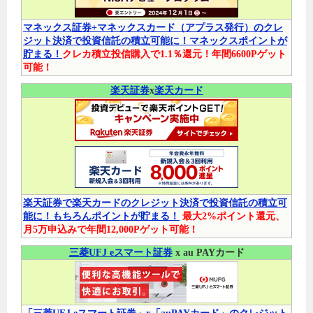
マネックス証券+マネックスカード（アプラス発行）のクレ
ジット決済で投資信託の積立可能に！マネックスポイントが
貯まる！
クレカ積立投信購入で1.1％還元！年間6600Pゲット
可能！
楽天証券
x
楽天カード
楽天証券で楽天カードのクレジット決済で投資信託の積立可
能に！もちろんポイントが貯まる！
最大2%ポイント還元、
月5万申込みで年間12,000Pゲット可能！
三菱UFJ eスマート証券
x au PAYカード