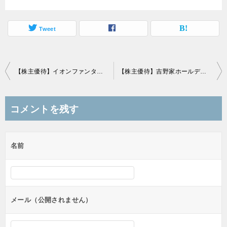
Tweet
投
【株主優待】イオンファンタジー(4343)の優待到着！株主優待券2,000円分！
【株主優待】吉野家ホールディングス(9861)の優待到着！5,000円相当の優待券！
稿
ナ
コメントを残す
ビ
ゲ
名前
ー
シ
ョ
ン
メール（公開されません）