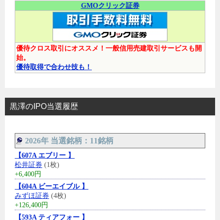
GMOクリック証券
優待クロス取引にオススメ！一般信用売建取引サービスも開
始。
優待取得で合わせ技も！
黒澤のIPO当選履歴
2026年 当選銘柄：11銘柄
【607A エブリー 】
松井証券
(1枚)
+6,400円
【604A ビーエイブル 】
みずほ証券
(4枚)
+126,400円
【593A ティアフォー 】