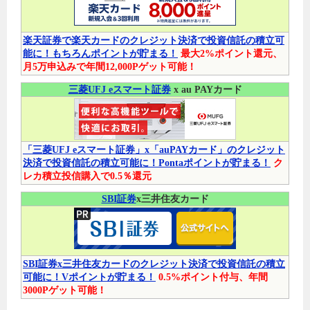
楽天証券で楽天カードのクレジット決済で投資信託の積立可
能に！もちろんポイントが貯まる！
最大2%ポイント還元、
月5万申込みで年間12,000Pゲット可能！
三菱UFJ eスマート証券
x au PAYカード
「三菱UFJ eスマート証券」x「auPAYカード」のクレジット
決済で投資信託の積立可能に！Pontaポイントが貯まる！
ク
レカ積立投信購入で0.5％還元
SBI証券
x三井住友カード
SBI証券x三井住友カードのクレジット決済で投資信託の積立
可能に！Vポイントが貯まる！
0.5%ポイント付与、年間
3000Pゲット可能！