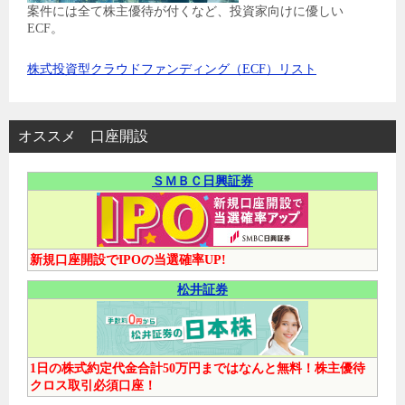
案件には全て株主優待が付くなど、投資家向けに優しい
ECF。
株式投資型クラウドファンディング（ECF）リスト
オススメ 口座開設
ＳＭＢＣ日興証券
新規口座開設でIPOの当選確率UP!
松井証券
1日の株式約定代金合計50万円まではなんと無料！株主優待
クロス取引必須口座！