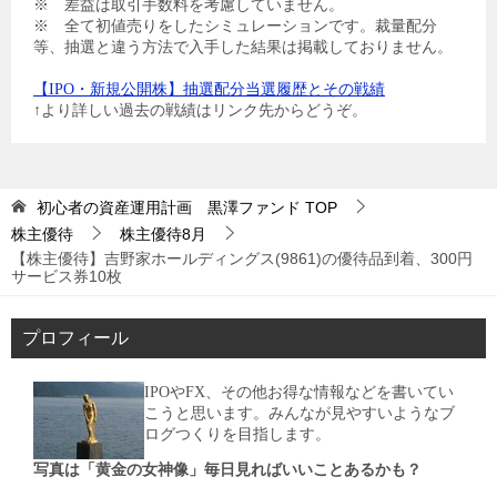
※ 差益は取引手数料を考慮していません。
※ 全て初値売りをしたシミュレーションです。裁量配分
等、抽選と違う方法で入手した結果は掲載しておりません。
【IPO・新規公開株】抽選配分当選履歴とその戦績
↑より詳しい過去の戦績はリンク先からどうぞ。
初心者の資産運用計画 黒澤ファンド
TOP
株主優待
株主優待8月
【株主優待】吉野家ホールディングス(9861)の優待品到着、300円
サービス券10枚
プロフィール
IPOやFX、その他お得な情報などを書いてい
こうと思います。みんなが見やすいようなブ
ログつくりを目指します。
写真は「黄金の女神像」毎日見ればいいことあるかも？