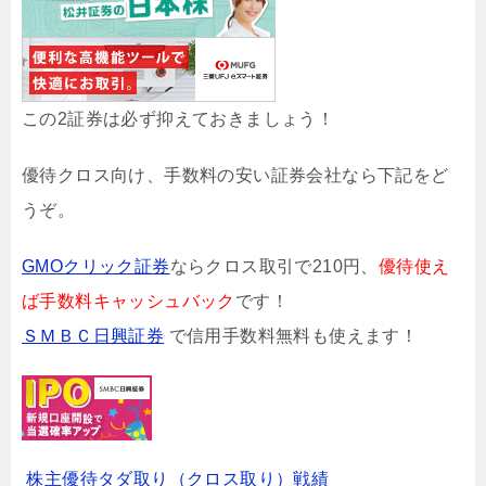
この2証券は必ず抑えておきましょう！
優待クロス向け、手数料の安い証券会社なら下記をど
うぞ。
GMOクリック証券
ならクロス取引で210円、
優待使え
ば手数料キャッシュバック
です！
ＳＭＢＣ日興証券
で信用手数料無料も使えます！
株主優待タダ取り（クロス取り）戦績