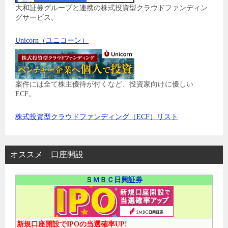
大和証券グループと連携の株式投資型クラウドファンディン
グサービス。
Unicorn（ユニコーン）
案件には全て株主優待が付くなど、投資家向けに優しい
ECF。
株式投資型クラウドファンディング（ECF）リスト
オススメ 口座開設
ＳＭＢＣ日興証券
新規口座開設でIPOの当選確率UP!