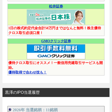
松井証券
1日の株式約定代金合計50万円まではなんと無料！株主優待
クロス取引必須口座！
GMOクリック証券
優待クロス取引にオススメ！一般信用売建取引サービスも開
始。
優待取得で合わせ技も！
黒澤のIPO当選履歴
2026年 当選銘柄：11銘柄