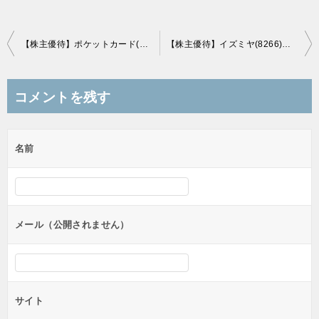
投
【株主優待】ポケットカード(8519)の優待到着、クレジットカードポイント
【株主優待】イズミヤ(8266)の優待到着、商品券3000円分
稿
ナ
コメントを残す
ビ
ゲ
名前
ー
シ
ョ
ン
メール（公開されません）
サイト