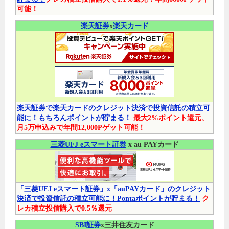
可能！
楽天証券
x
楽天カード
楽天証券で楽天カードのクレジット決済で投資信託の積立可
能に！もちろんポイントが貯まる！
最大2%ポイント還元、
月5万申込みで年間12,000Pゲット可能！
三菱UFJ eスマート証券
x au PAYカード
「三菱UFJ eスマート証券」x「auPAYカード」のクレジット
決済で投資信託の積立可能に！Pontaポイントが貯まる！
ク
レカ積立投信購入で0.5％還元
SBI証券
x三井住友カード