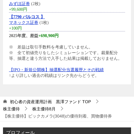
みずほ証券
(2枚)
+99,600円
【7790 バルコス 】
マネックス証券
(1枚)
+100円
2025年度、差益
+698,900円
※ 差益は取引手数料を考慮していません。
※ 全て初値売りをしたシミュレーションです。裁量配分
等、抽選と違う方法で入手した結果は掲載しておりません。
【IPO・新規公開株】抽選配分当選履歴とその戦績
↑より詳しい過去の戦績はリンク先からどうぞ。
初心者の資産運用計画 黒澤ファンド
TOP
株主優待
株主優待8月
【株主優待】ビックカメラ(3048)の優待到着、買物優待券
プロフィール