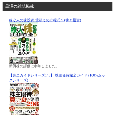
黒澤の雑誌掲載
稼ぐ人の株投資 億超えの方程式 9 (稼ぐ投資)
新興株の評価に参加しました。
【完全ガイドシリーズ145】 株主優待完全ガイド (100%ムッ
クシリーズ)