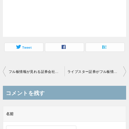
Tweet
投
フル板情報が見れる証券会社ツールの情勢
ライブスター証券がフル板情報サービス開始、フル板が無料で見れる証券会社比較
稿
ナ
コメントを残す
ビ
ゲ
名前
ー
シ