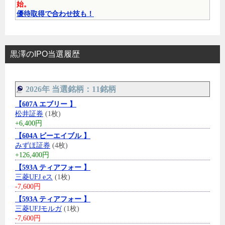
始。
優待取得で合わせ技も！
黒澤のIPO当選履歴
2026年 当選銘柄：11銘柄
【607A エブリー 】
松井証券
(1枚)
+6,400円
【604A ビーエイブル 】
みずほ証券
(4枚)
+126,400円
【593A ティアフォー 】
三菱UFJ eス
(1枚)
-7,600円
【593A ティアフォー 】
三菱UFJモルガ
(1枚)
-7,600円