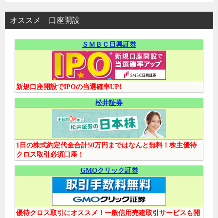
オススメ 口座開設
ＳＭＢＣ日興証券
新規口座開設でIPOの当選確率UP!
松井証券
1日の株式約定代金合計50万円まではなんと無料！株主優待
クロス取引必須口座！
GMOクリック証券
優待クロス取引にオススメ！一般信用売建取引サービスも開