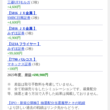
三菱UFJモルガ
(2枚)
+4,600円
【5016 ＪＸ金属 】
SMBC日興証券
(2枚)
+4,600円
【5016 ＪＸ金属 】
みずほ証券
(3枚)
+6,900円
【323A フライヤー 】
みずほ証券
(2枚)
+99,600円
【7790 バルコス 】
マネックス証券
(1枚)
+100円
2025年度、差益
+698,900円
※ 差益は取引手数料を考慮していません。
※ 全て初値売りをしたシミュレーションです。裁量配分
等、抽選と違う方法で入手した結果は掲載しておりません。
【IPO・新規公開株】抽選配分当選履歴とその戦績
↑より詳しい過去の戦績はリンク先からどうぞ。