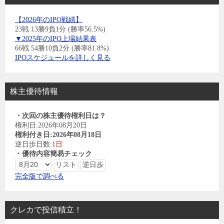
【2026年のIPO戦績】
23戦 13勝9負1分 (勝率56.5%)
▼2025年のIPO上場結果表
66戦 54勝10負2分 (勝率81.8%)
IPOスケジュールを詳しく見る
株主優待情報
・次回の株主優待権利日は？
権利日:2026年08月20日
権利付き日:2026年08月18日
逆日歩日数:
1日
・優待内容簡易チェック
完全版で調べる
クレカで投信積立！