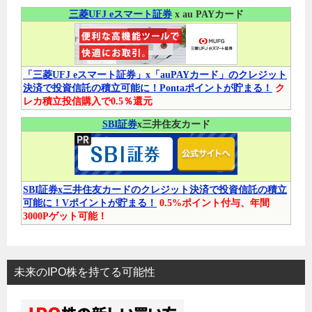
三菱UFJ eスマート証券
x au PAYカード
「三菱UFJ eスマート証券」x「auPAYカード」のクレジット
決済で投資信託の積立可能に！Pontaポイントが貯まる！
ク
レカ積立投信購入で0.5％還元
SBI証券
x三井住友カード
SBI証券x三井住友カードのクレジット決済で投資信託の積立
可能に！Vポイントが貯まる！
0.5%ポイント付与、年間
3000Pゲット可能！
未来のIPO株を持てる可能性