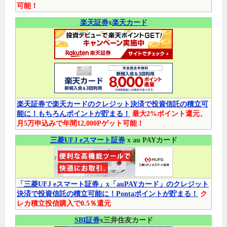
可能！
楽天証券
x
楽天カード
楽天証券で楽天カードのクレジット決済で投資信託の積立可
能に！もちろんポイントが貯まる！
最大2%ポイント還元、
月5万申込みで年間12,000Pゲット可能！
三菱UFJ eスマート証券
x au PAYカード
「三菱UFJ eスマート証券」x「auPAYカード」のクレジット
決済で投資信託の積立可能に！Pontaポイントが貯まる！
ク
レカ積立投信購入で0.5％還元
SBI証券
x三井住友カード