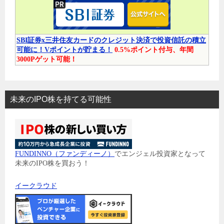
SBI証券x三井住友カードのクレジット決済で投資信託の積立
可能に！Vポイントが貯まる！
0.5%ポイント付与、年間
3000Pゲット可能！
未来のIPO株を持てる可能性
FUNDINNO（ファンディーノ）
でエンジェル投資家となって
未来のIPO株を買おう！
イークラウド