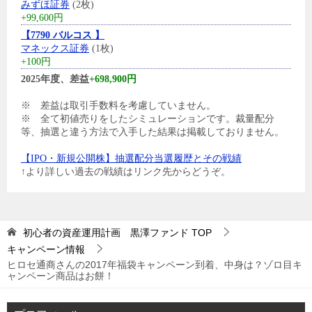
みずほ証券
(2枚)
+99,600円
【7790 バルコス 】
マネックス証券
(1枚)
+100円
2025年度、差益
+698,900円
※ 差益は取引手数料を考慮していません。
※ 全て初値売りをしたシミュレーションです。裁量配分
等、抽選と違う方法で入手した結果は掲載しておりません。
【IPO・新規公開株】抽選配分当選履歴とその戦績
↑より詳しい過去の戦績はリンク先からどうぞ。
初心者の資産運用計画 黒澤ファンド
TOP
キャンペーン情報
ヒロセ通商さんの2017年福袋キャンペーン到着、中身は？ゾロ目キ
ャンペーン商品はお餅！