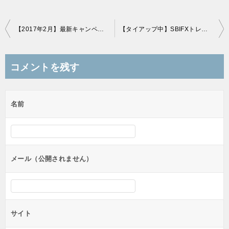
投
【2017年2月】最新キャンペーン更新、タイアップ終了もありタイアップは急げ！
【タイアップ中】SBIFXトレードが更に2つのキャンペーン開催！
稿
ナ
コメントを残す
ビ
ゲ
名前
ー
シ
ョ
ン
メール（公開されません）
サイト