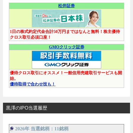
松井証券
1日の株式約定代金合計50万円まではなんと無料！株主優待
クロス取引必須口座！
GMOクリック証券
優待クロス取引にオススメ！一般信用売建取引サービスも開
始。
優待取得で合わせ技も！
黒澤のIPO当選履歴
2026年 当選銘柄：11銘柄