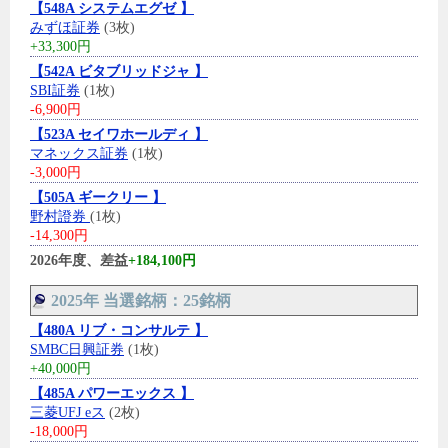
【548A システムエグゼ 】
みずほ証券
(3枚)
+33,300円
【542A ビタブリッドジャ 】
SBI証券
(1枚)
-6,900円
【523A セイワホールディ 】
マネックス証券
(1枚)
-3,000円
【505A ギークリー 】
野村證券
(1枚)
-14,300円
2026年度、差益
+184,100円
2025年 当選銘柄：25銘柄
【480A リブ・コンサルテ 】
SMBC日興証券
(1枚)
+40,000円
【485A パワーエックス 】
三菱UFJ eス
(2枚)
-18,000円