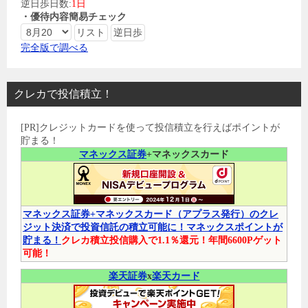
逆日歩日数:
1日
・優待内容簡易チェック
完全版で調べる
クレカで投信積立！
[PR]クレジットカードを使って投信積立を行えばポイントが
貯まる！
マネックス証券
+マネックスカード
マネックス証券+マネックスカード（アプラス発行）のクレ
ジット決済で投資信託の積立可能に！マネックスポイントが
貯まる！
クレカ積立投信購入で1.1％還元！年間6600Pゲット
可能！
楽天証券
x
楽天カード