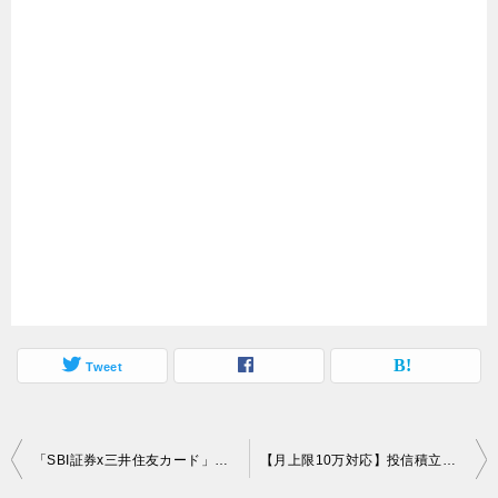
Tweet
投
「SBI証券x三井住友カード」はスタートダッシュキャンペーン！クレカ積立投資の準備はいいか？
【月上限10万対応】投信積立クレジットカード決済、主要証券会社の対応状況まとめ
稿