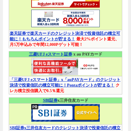
楽天証券で楽天カードのクレジット決済で投資信託の積立可
能に！もちろんポイントが貯まる！
最大2%ポイント還元、
月5万申込みで年間12,000Pゲット可能！
三菱UFJ eスマート証券
x au PAYカード
「三菱UFJ eスマート証券」x「auPAYカード」のクレジット
決済で投資信託の積立可能に！Pontaポイントが貯まる！
ク
レカ積立投信購入で0.5％還元
SBI証券
x三井住友カード
SBI証券x三井住友カードのクレジット決済で投資信託の積立