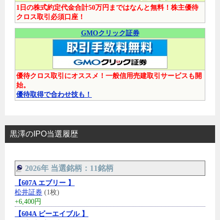
1日の株式約定代金合計50万円まではなんと無料！株主優待
クロス取引必須口座！
GMOクリック証券
優待クロス取引にオススメ！一般信用売建取引サービスも開
始。
優待取得で合わせ技も！
黒澤のIPO当選履歴
2026年 当選銘柄：11銘柄
【607A エブリー 】
松井証券
(1枚)
+6,400円
【604A ビーエイブル 】