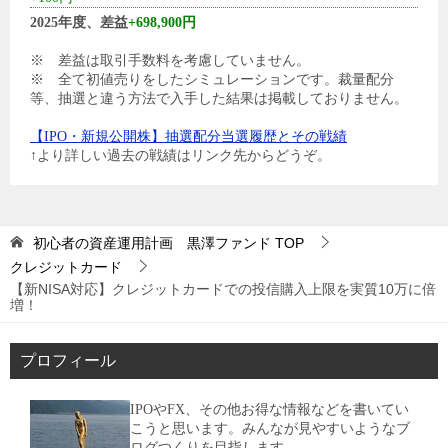
2025年度、差益
+698,900円
※ 差益は取引手数料を考慮していません。
※ 全て初値売りをしたシミュレーションです。裁量配分
等、抽選と違う方法で入手した結果は掲載しておりません。
【IPO・新規公開株】抽選配分当選履歴とその戦績
↑より詳しい過去の戦績はリンク先からどうぞ。
初心者の資産運用計画 黒澤ファンド
TOP
クレジットカード
【新NISA対応】クレジットカードでの投信購入上限を実質10万に倍
増！
プロフィール
IPOやFX、その他お得な情報などを書いてい
こうと思います。みんなが見やすいようなブ
ログつくりを目指します。