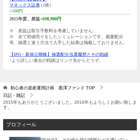
マネックス証券
(1枚)
+100円
2025年度、差益
+698,900円
※ 差益は取引手数料を考慮していません。
※ 全て初値売りをしたシミュレーションです。裁量配分
等、抽選と違う方法で入手した結果は掲載しておりません。
【IPO・新規公開株】抽選配分当選履歴とその戦績
↑より詳しい過去の戦績はリンク先からどうぞ。
初心者の資産運用計画 黒澤ファンド
TOP
日記・雑記
2015年もありがとうございました。2016年もよろしくお願い致しま
す。
プロフィール
IPOやFX、その他お得な情報などを書いてい