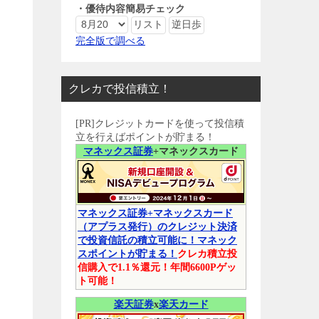
・優待内容簡易チェック
口
完全版で調べる
クレカで投信積立！
[PR]クレジットカードを使って投信積
立を行えばポイントが貯まる！
マネックス証券
+マネックスカード
マネックス証券+マネックスカード
（アプラス発行）のクレジット決済
で投資信託の積立可能に！マネック
スポイントが貯まる！
クレカ積立投
信購入で1.1％還元！年間6600Pゲッ
ト可能！
楽天証券
x
楽天カード