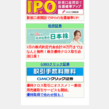
新規口座開設でIPOの当選確率UP!
松井証券
1日の株式約定代金合計50万円までは
なんと無料！株主優待クロス取引必
須口座！
GMOクリック証券
優待クロス取引にオススメ！一般信
用売建取引サービスも開始。
優待取得で合わせ技も！