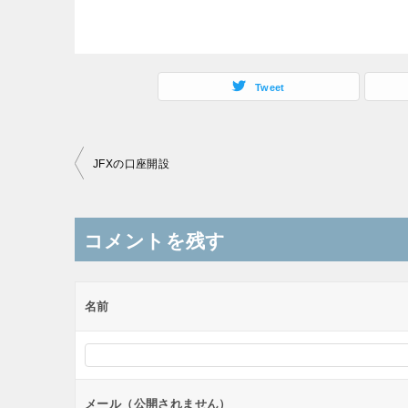
Tweet
投
JFXの口座開設
稿
ナ
コメントを残す
ビ
ゲ
ー
名前
シ
ョ
ン
メール（公開されません）