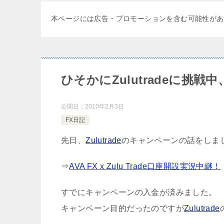
本ページには広告・プロモーションを含む可能性があ
ひそかにZulutradeに挑戦
公開日：
2010年2月3日
FX日記
先日、
Zulutrade
のキャンペーンの話をしま
⇒
AVA FX x Zulu Trade口座開設実況中継！
すでにキャンペーンの入金が済みました。
キャンペーン目的だったのですが
Zulutrade