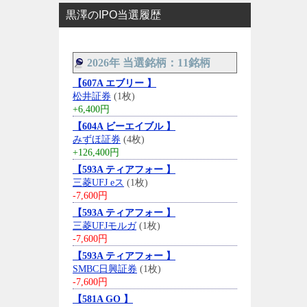
黒澤のIPO当選履歴
2026年 当選銘柄：11銘柄
【607A エブリー 】
松井証券
(1枚)
+6,400円
【604A ビーエイブル 】
みずほ証券
(4枚)
+126,400円
【593A ティアフォー 】
三菱UFJ eス
(1枚)
-7,600円
【593A ティアフォー 】
三菱UFJモルガ
(1枚)
-7,600円
【593A ティアフォー 】
SMBC日興証券
(1枚)
-7,600円
【581A GO 】