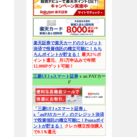
楽天証券で楽天カードのクレジット
決済で投資信託の積立可能に！もち
ろんポイントが貯まる！
最大2%ポ
イント還元、月5万申込みで年間
12,000Pゲット可能！
三菱UFJ eスマート証券
x au PAYカー
ド
「三菱UFJ eスマート証券」
x「auPAYカード」のクレジット決済
で投資信託の積立可能に！Pontaポイ
ントが貯まる！
クレカ積立投信購入
で0.5％還元