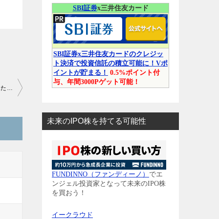
SBI証券
x三井住友カード
SBI証券x三井住友カードのクレジッ
ト決済で投資信託の積立可能に！Vポ
イントが貯まる！
0.5%ポイント付
与、年間3000Pゲット可能！
みた…
未来のIPO株を持てる可能性
FUNDINNO（ファンディーノ）
でエ
ンジェル投資家となって未来のIPO株
を買おう！
イークラウド