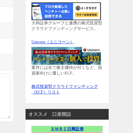
大和証券グループと連携の株式投資型
クラウドファンディングサービス。
Unicorn（ユニコーン）
案件には全て株主優待が付くなど、投
資家向けに優しいECF。
株式投資型クラウドファンディング
（ECF）リスト
オススメ 口座開設
ＳＭＢＣ日興証券