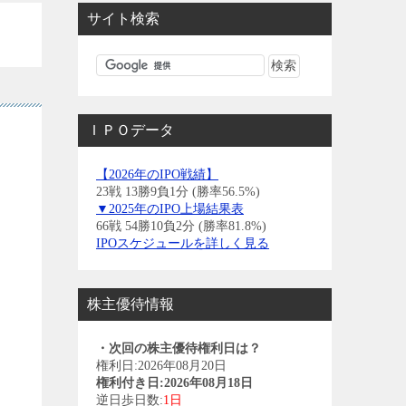
サイト検索
ＩＰＯデータ
【2026年のIPO戦績】
23戦 13勝9負1分 (勝率56.5%)
▼2025年のIPO上場結果表
66戦 54勝10負2分 (勝率81.8%)
IPOスケジュールを詳しく見る
株主優待情報
・次回の株主優待権利日は？
権利日:2026年08月20日
権利付き日:2026年08月18日
逆日歩日数:
1日