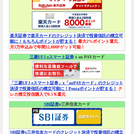
楽天証券で楽天カードのクレジット決済で投資信託の積立可
能に！もちろんポイントが貯まる！
最大2%ポイント還元、
月5万申込みで年間12,000Pゲット可能！
三菱UFJ eスマート証券
x au PAYカード
「三菱UFJ eスマート証券」x「auPAYカード」のクレジット
決済で投資信託の積立可能に！Pontaポイントが貯まる！
ク
レカ積立投信購入で0.5％還元
SBI証券
x三井住友カード
SBI証券x三井住友カードのクレジット決済で投資信託の積立