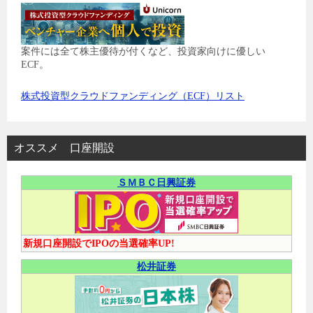
案件には全て株主優待が付くなど、投資家向けに優しい
ECF。
株式投資型クラウドファンディング（ECF）リスト
オススメ 口座開設
ＳＭＢＣ日興証券
新規口座開設でIPOの当選確率UP!
松井証券