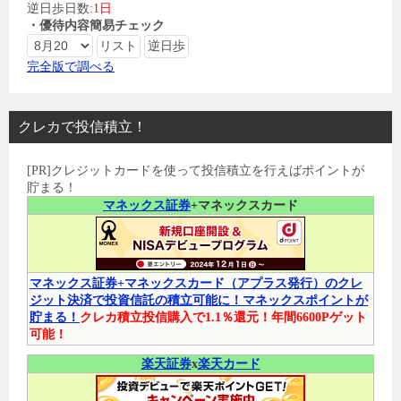
逆日歩日数:
1日
・優待内容簡易チェック
完全版で調べる
クレカで投信積立！
[PR]クレジットカードを使って投信積立を行えばポイントが
貯まる！
マネックス証券
+マネックスカード
マネックス証券+マネックスカード（アプラス発行）のクレ
ジット決済で投資信託の積立可能に！マネックスポイントが
貯まる！
クレカ積立投信購入で1.1％還元！年間6600Pゲット
可能！
楽天証券
x
楽天カード