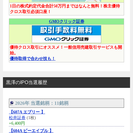
1日の株式約定代金合計50万円まではなんと無料！株主優待
クロス取引必須口座！
GMOクリック証券
優待クロス取引にオススメ！一般信用売建取引サービスも開
始。
優待取得で合わせ技も！
黒澤のIPO当選履歴
2026年 当選銘柄：11銘柄
【607A エブリー 】
松井証券
(1枚)
+6,400円
【604A ビーエイブル 】