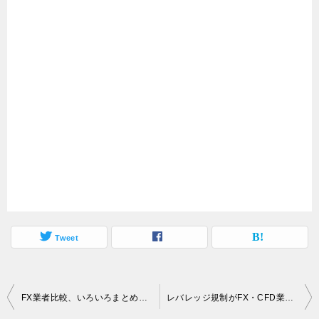
Tweet
投
FX業者比較、いろいろまとめてみました
レバレッジ規制がFX・CFD業界の首を絞めている
稿