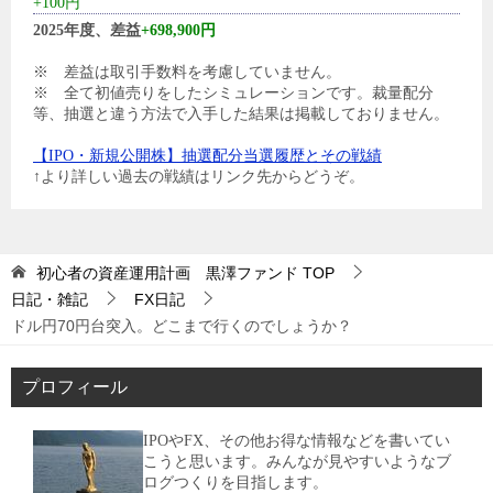
+100円
2025年度、差益
+698,900円
※ 差益は取引手数料を考慮していません。
※ 全て初値売りをしたシミュレーションです。裁量配分
等、抽選と違う方法で入手した結果は掲載しておりません。
【IPO・新規公開株】抽選配分当選履歴とその戦績
↑より詳しい過去の戦績はリンク先からどうぞ。
初心者の資産運用計画 黒澤ファンド
TOP
日記・雑記
FX日記
ドル円70円台突入。どこまで行くのでしょうか？
プロフィール
IPOやFX、その他お得な情報などを書いてい
こうと思います。みんなが見やすいようなブ
ログつくりを目指します。