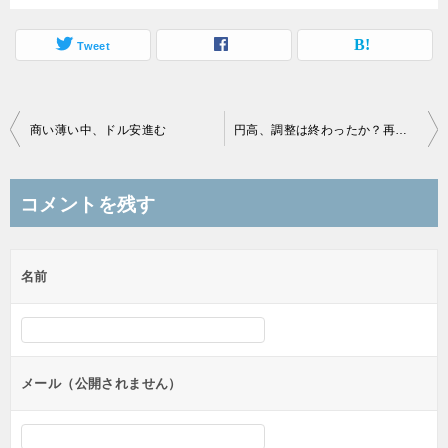
Tweet
投
商い薄い中、ドル安進む
円高、調整は終わったか？再び100円を目指す？
稿
ナ
コメントを残す
ビ
ゲ
名前
ー
シ
ョ
ン
メール（公開されません）