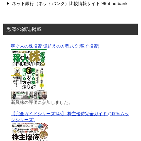
ネット銀行（ネットバンク）比較情報サイト 96ut.netbank
黒澤の雑誌掲載
稼ぐ人の株投資 億超えの方程式 9 (稼ぐ投資)
新興株の評価に参加しました。
【完全ガイドシリーズ145】 株主優待完全ガイド (100%ムッ
クシリーズ)