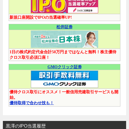
新規口座開設でIPOの当選確率UP!
松井証券
1日の株式約定代金合計50万円まではなんと無料！株主優待
クロス取引必須口座！
GMOクリック証券
優待クロス取引にオススメ！一般信用売建取引サービスも開
始。
優待取得で合わせ技も！
黒澤のIPO当選履歴