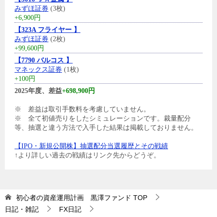
みずほ証券
(3枚)
+6,900円
【323A フライヤー 】
みずほ証券
(2枚)
+99,600円
【7790 バルコス 】
マネックス証券
(1枚)
+100円
2025年度、差益
+698,900円
※ 差益は取引手数料を考慮していません。
※ 全て初値売りをしたシミュレーションです。裁量配分
等、抽選と違う方法で入手した結果は掲載しておりません。
【IPO・新規公開株】抽選配分当選履歴とその戦績
↑より詳しい過去の戦績はリンク先からどうぞ。
初心者の資産運用計画 黒澤ファンド
TOP
日記・雑記
FX日記