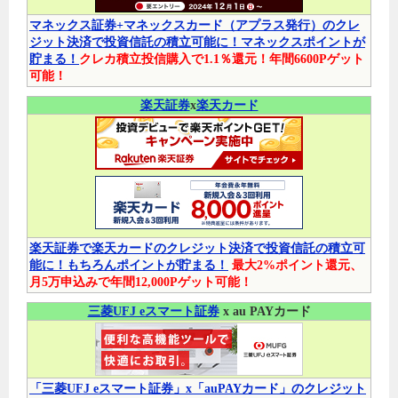
マネックス証券+マネックスカード（アプラス発行）のクレ
ジット決済で投資信託の積立可能に！マネックスポイントが
貯まる！
クレカ積立投信購入で1.1％還元！年間6600Pゲット
可能！
楽天証券
x
楽天カード
楽天証券で楽天カードのクレジット決済で投資信託の積立可
能に！もちろんポイントが貯まる！
最大2%ポイント還元、
月5万申込みで年間12,000Pゲット可能！
三菱UFJ eスマート証券
x au PAYカード
「三菱UFJ eスマート証券」x「auPAYカード」のクレジット