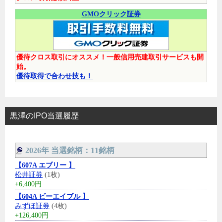
GMOクリック証券
優待クロス取引にオススメ！一般信用売建取引サービスも開
始。
優待取得で合わせ技も！
黒澤のIPO当選履歴
2026年 当選銘柄：11銘柄
【607A エブリー 】
松井証券
(1枚)
+6,400円
【604A ビーエイブル 】
みずほ証券
(4枚)
+126,400円