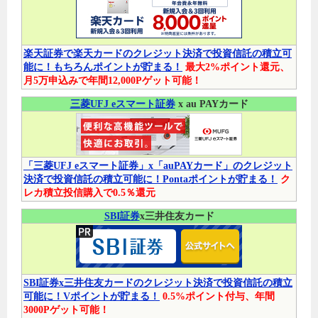
楽天証券で楽天カードのクレジット決済で投資信託の積立可
能に！もちろんポイントが貯まる！
最大2%ポイント還元、
月5万申込みで年間12,000Pゲット可能！
三菱UFJ eスマート証券
x au PAYカード
「三菱UFJ eスマート証券」x「auPAYカード」のクレジット
決済で投資信託の積立可能に！Pontaポイントが貯まる！
ク
レカ積立投信購入で0.5％還元
SBI証券
x三井住友カード
SBI証券x三井住友カードのクレジット決済で投資信託の積立
可能に！Vポイントが貯まる！
0.5%ポイント付与、年間
3000Pゲット可能！