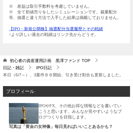
※ 差益は取引手数料を考慮していません。
※ 全て初値売りをしたシミュレーションです。裁量配分
等、抽選と違う方法で入手した結果は掲載しておりません。
【IPO・新規公開株】抽選配分当選履歴とその戦績
↑より詳しい過去の戦績はリンク先からどうぞ。
初心者の資産運用計画 黒澤ファンド
TOP
日記・雑記
IPO日記
本日（6/7～）、3案件ＢＢ開始、引き受け割合も更新しました。
プロフィール
IPOやFX、その他お得な情報などを書いてい
こうと思います。みんなが見やすいようなブ
ログつくりを目指します。
写真は「黄金の女神像」毎日見ればいいことあるかも？