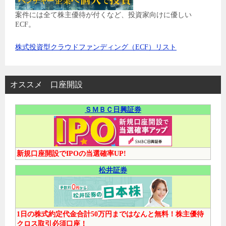
案件には全て株主優待が付くなど、投資家向けに優しい
ECF。
株式投資型クラウドファンディング（ECF）リスト
オススメ 口座開設
ＳＭＢＣ日興証券
新規口座開設でIPOの当選確率UP!
松井証券
1日の株式約定代金合計50万円まではなんと無料！株主優待
クロス取引必須口座！