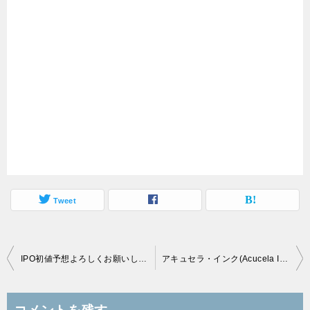
Tweet
投
IPO初値予想よろしくお願いします。
アキュセラ・インク(Acucela Inc.)のBBスタートも、市場は不調
稿
ナ