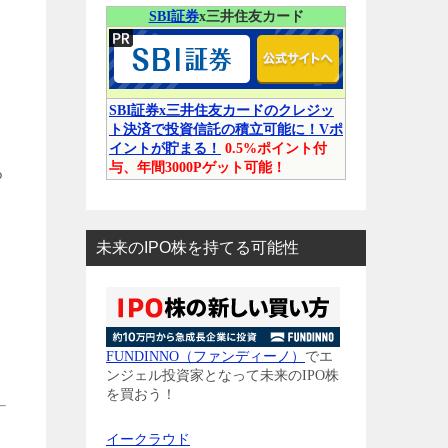
SBI証券
x三井住友カード
SBI証券x三井住友カードのクレジッ
ト決済で投資信託の積立可能に！Vポ
イントが貯まる！
0.5%ポイント付
与、年間3000Pゲット可能！
ろ
未来のIPO株を持てる可能性
FUNDINNO（ファンディーノ）
でエ
ンジェル投資家となって未来のIPO株
を買おう！
イークラウド