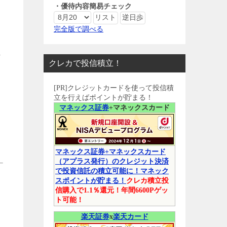
・優待内容簡易チェック
完全版で調べる
れ
クレカで投信積立！
[PR]クレジットカードを使って投信積
立を行えばポイントが貯まる！
マネックス証券
+マネックスカード
マネックス証券+マネックスカード
（アプラス発行）のクレジット決済
で投資信託の積立可能に！マネック
スポイントが貯まる！
クレカ積立投
信購入で1.1％還元！年間6600Pゲッ
ト可能！
楽天証券
x
楽天カード