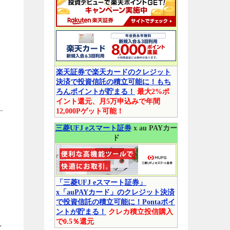
楽天証券で楽天カードのクレジット
決済で投資信託の積立可能に！もち
ろんポイントが貯まる！
最大2%ポ
イント還元、月5万申込みで年間
12,000Pゲット可能！
三菱UFJ eスマート証券
x au PAYカー
ド
「三菱UFJ eスマート証券」
x「auPAYカード」のクレジット決済
で投資信託の積立可能に！Pontaポイ
ントが貯まる！
クレカ積立投信購入
で0.5％還元
ン