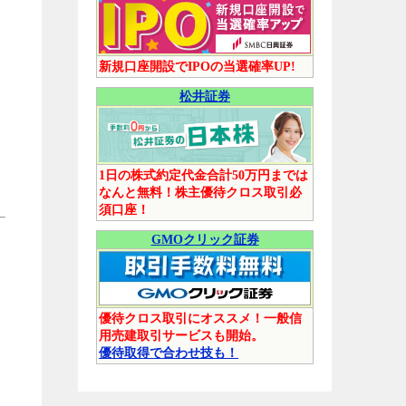
新規口座開設でIPOの当選確率UP!
松井証券
1日の株式約定代金合計50万円までは
なんと無料！株主優待クロス取引必
須口座！
GMOクリック証券
優待クロス取引にオススメ！一般信
用売建取引サービスも開始。
優待取得で合わせ技も！