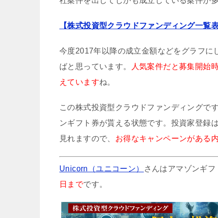
社案件を出してしかも成立している案件が
【株式投資型クラウドファンディング一覧
今度2017年以降の成立金額などをグラフ
ばと思っています。
人気案件だと募集開始
えています
ね。
この株式投資型クラウドファンディングです
ンギフト券が貰える状態です。投資家登録
見れますので、
お得なキャンペーンがある
Unicorn（ユニコーン）
さんはアマゾンギフト
日まで
です。