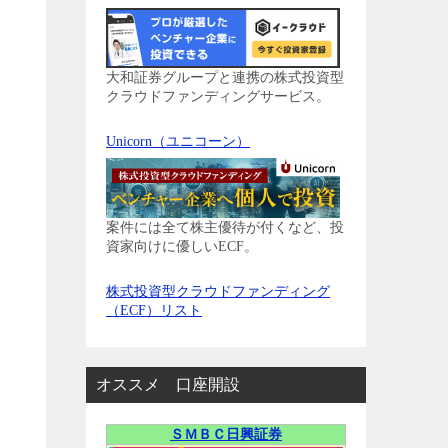
大和証券グループと連携の株式投資型
クラウドファンディングサービス。
Unicorn（ユニコーン）
案件には全て株主優待が付くなど、投
資家向けに優しいECF。
株式投資型クラウドファンディング
（ECF）リスト
オススメ 口座開設
ＳＭＢＣ日興証券