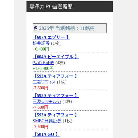
黒澤のIPO当選履歴
2026年 当選銘柄：11銘柄
【607A エブリー 】
松井証券
(1枚)
+6,400円
【604A ビーエイブル 】
みずほ証券
(4枚)
+126,400円
【593A ティアフォー 】
三菱UFJ eス
(1枚)
-7,600円
【593A ティアフォー 】
三菱UFJモルガ
(1枚)
-7,600円
【593A ティアフォー 】
SMBC日興証券
(1枚)
-7,600円
【581A GO 】