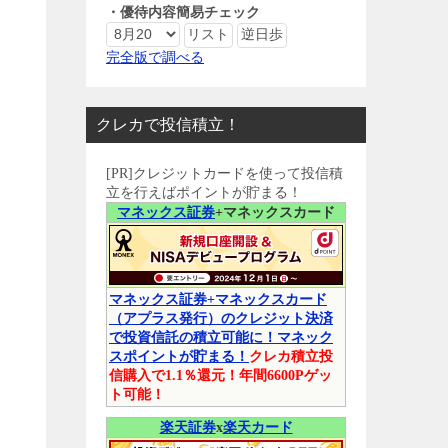
・優待内容簡易チェック
完全版で調べる
クレカで投信積立！
[PR]クレジットカードを使って投信積
立を行えばポイントが貯まる！
マネックス証券
+マネックスカード
マネックス証券+マネックスカード
（アプラス発行）のクレジット決済
で投資信託の積立可能に！マネック
スポイントが貯まる！
クレカ積立投
信購入で1.1％還元！年間6600Pゲッ
ト可能！
楽天証券
x
楽天カード