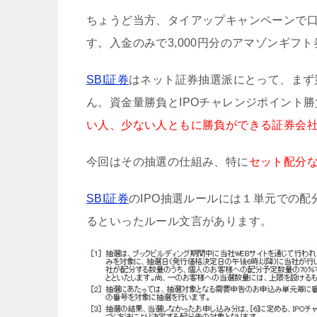
ちょうど当方、タイアップキャンペーンで
す。入金のみで3,000円分のアマゾンギフ
SBI証券
はネット証券抽選派にとって、まず
ん。資金量勝負とIPOチャレンジポイント
い人、少ない人ともに勝負ができる証券会
今回はその抽選の仕組み、特に
セット配分
SBI証券
のIPO抽選ルールには１単元での
るといったルール文言があります。