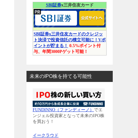
SBI証券
x三井住友カード
SBI証券x三井住友カードのクレジッ
ト決済で投資信託の積立可能に！Vポ
イントが貯まる！
0.5%ポイント付
与、年間3000Pゲット可能！
未来のIPO株を持てる可能性
FUNDINNO（ファンディーノ）
でエ
ンジェル投資家となって未来のIPO株
を買おう！
イークラウド