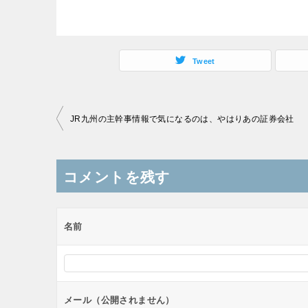
Tweet
投
JR九州の主幹事情報で気になるのは、やはりあの証券会社
稿
ナ
コメントを残す
ビ
ゲ
ー
名前
シ
ョ
ン
メール（公開されません）