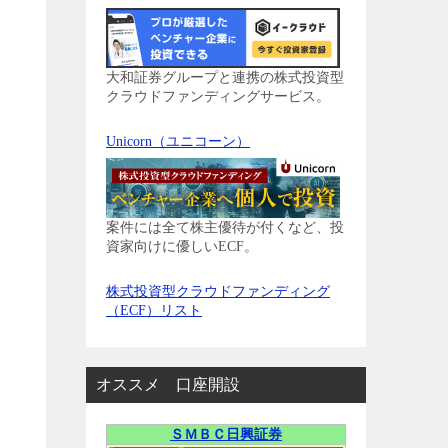
大和証券グループと連携の株式投資型
クラウドファンディングサービス。
Unicorn（ユニコーン）
案件には全て株主優待が付くなど、投
資家向けに優しいECF。
株式投資型クラウドファンディング
（ECF）リスト
オススメ 口座開設
ＳＭＢＣ日興証券