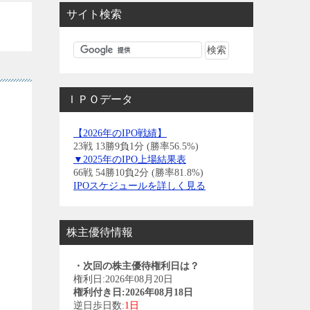
サイト検索
ＩＰＯデータ
【2026年のIPO戦績】
23戦 13勝9負1分 (勝率56.5%)
▼2025年のIPO上場結果表
66戦 54勝10負2分 (勝率81.8%)
IPOスケジュールを詳しく見る
株主優待情報
・次回の株主優待権利日は？
権利日:2026年08月20日
権利付き日:2026年08月18日
逆日歩日数:
1日