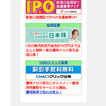
新規口座開設でIPOの当選確率UP!
松井証券
1日の株式約定代金合計50万円までは
なんと無料！株主優待クロス取引必
須口座！
GMOクリック証券
優待クロス取引にオススメ！一般信
用売建取引サービスも開始。
優待取得で合わせ技も！