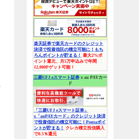
楽天証券で楽天カードのクレジット
決済で投資信託の積立可能に！もち
ろんポイントが貯まる！
最大2%ポ
イント還元、月5万申込みで年間
12,000Pゲット可能！
三菱UFJ eスマート証券
x au PAYカー
ド
け
「三菱UFJ eスマート証券」
x「auPAYカード」のクレジット決済
で投資信託の積立可能に！Pontaポイ
ントが貯まる！
クレカ積立投信購入
で0.5％還元