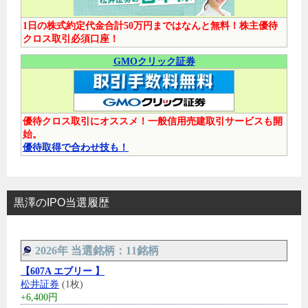
1日の株式約定代金合計50万円まではなんと無料！株主優待
クロス取引必須口座！
GMOクリック証券
優待クロス取引にオススメ！一般信用売建取引サービスも開
始。
優待取得で合わせ技も！
黒澤のIPO当選履歴
2026年 当選銘柄：11銘柄
【607A エブリー 】
松井証券
(1枚)
+6,400円