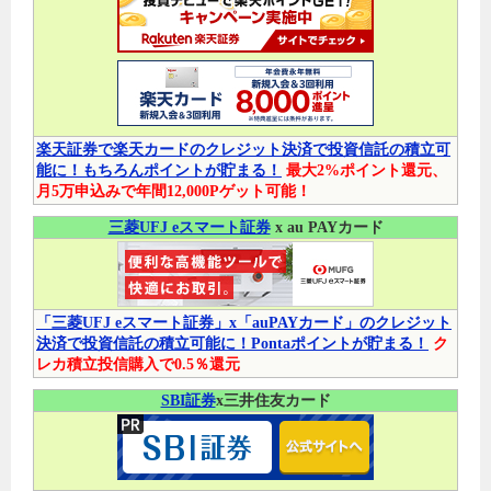
楽天証券で楽天カードのクレジット決済で投資信託の積立可
能に！もちろんポイントが貯まる！
最大2%ポイント還元、
月5万申込みで年間12,000Pゲット可能！
三菱UFJ eスマート証券
x au PAYカード
「三菱UFJ eスマート証券」x「auPAYカード」のクレジット
決済で投資信託の積立可能に！Pontaポイントが貯まる！
ク
レカ積立投信購入で0.5％還元
SBI証券
x三井住友カード