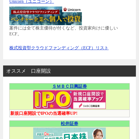
Unicorn（ユニコーン）
案件には全て株主優待が付くなど、投資家向けに優しい
ECF。
株式投資型クラウドファンディング（ECF）リスト
オススメ 口座開設
ＳＭＢＣ日興証券
新規口座開設でIPOの当選確率UP!
松井証券