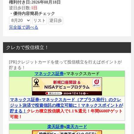
権利付き日:2026年08月18日
逆日歩日数:
1日
・優待内容簡易チェック
完全版で調べる
クレカで投信積立！
[PR]クレジットカードを使って投信積立を行えばポイントが
貯まる！
マネックス証券
+マネックスカード
マネックス証券+マネックスカード（アプラス発行）のクレ
ジット決済で投資信託の積立可能に！マネックスポイントが
貯まる！
クレカ積立投信購入で1.1％還元！年間6600Pゲット
可能！
楽天証券
x
楽天カード