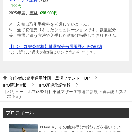
マネックス証券
(1枚)
+100円
2025年度、差益
+698,900円
※ 差益は取引手数料を考慮していません。
※ 全て初値売りをしたシミュレーションです。裁量配分
等、抽選と違う方法で入手した結果は掲載しておりません。
【IPO・新規公開株】抽選配分当選履歴とその戦績
↑より詳しい過去の戦績はリンク先からどうぞ。
初心者の資産運用計画 黒澤ファンド
TOP
IPO関連情報
IPO新規承認情報
【バリューゴルフ(3931)】東証マザーズ市場に新規上場承認！(3/2
上場予定)
プロフィール
IPOやFX、その他お得な情報などを書いてい