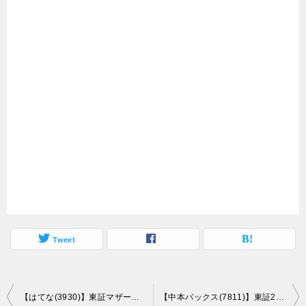
Tweet
投
【はてな(3930)】東証マザーズ市場に新規上場承認！(2/24上場予定)
【中本パックス(7811)】東証2部市場に新規上場承認！(3/3上場予定)