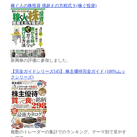
稼ぐ人の株投資 億超えの方程式 9 (稼ぐ投資)
新興株の評価に参加しました。
【完全ガイドシリーズ145】 株主優待完全ガイド (100%ムッ
クシリーズ)
複数のトレーダーの集計でのランキング、テーマ別で見やす