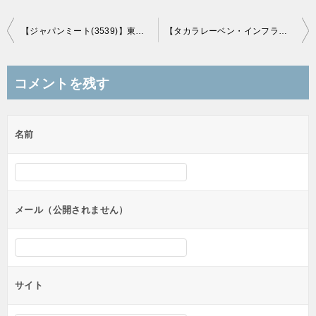
投
【ジャパンミート(3539)】東証市場未定（1部or2部）に新規上場承認！(4/21上場予定)
【タカラレーベン・インフラ投資法人(9281)】東証インフラファンド市場に新規上場承認！(6/2上場予定)
稿
ナ
コメントを残す
ビ
ゲ
名前
ー
シ
ョ
ン
メール（公開されません）
サイト