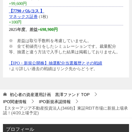
+99,600円
【7790 バルコス 】
マネックス証券
(1枚)
+100円
2025年度、差益
+698,900円
※ 差益は取引手数料を考慮していません。
※ 全て初値売りをしたシミュレーションです。裁量配分
等、抽選と違う方法で入手した結果は掲載しておりません。
【IPO・新規公開株】抽選配分当選履歴とその戦績
↑より詳しい過去の戦績はリンク先からどうぞ。
初心者の資産運用計画 黒澤ファンド
TOP
IPO関連情報
IPO新規承認情報
【スターアジア不動産投資法人(3468)】東証REIT市場に新規上場承
認！(4/20上場予定)
プロフィール