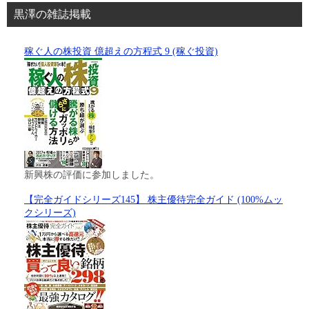
黒澤の雑誌掲載
稼ぐ人の株投資 億超えの方程式 9 (稼ぐ投資)
新興株の評価に参加しました。
【完全ガイドシリーズ145】 株主優待完全ガイド (100%ムッ
クシリーズ)