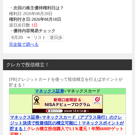
・次回の株主優待権利日は？
権利日:2026年08月20日
権利付き日:2026年08月18日
逆日歩日数:
1日
・優待内容簡易チェック
完全版で調べる
クレカで投信積立！
[PR]クレジットカードを使って投信積立を行えばポイントが
貯まる！
マネックス証券
+マネックスカード
マネックス証券+マネックスカード（アプラス発行）のクレ
ジット決済で投資信託の積立可能に！マネックスポイントが
貯まる！
クレカ積立投信購入で1.1％還元！年間6600Pゲット
可能！