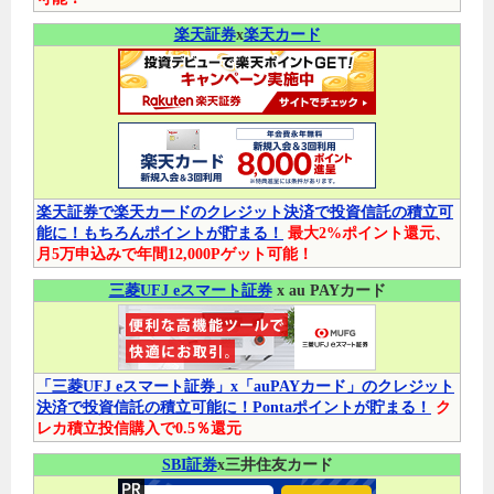
楽天証券
x
楽天カード
楽天証券で楽天カードのクレジット決済で投資信託の積立可
能に！もちろんポイントが貯まる！
最大2%ポイント還元、
月5万申込みで年間12,000Pゲット可能！
三菱UFJ eスマート証券
x au PAYカード
「三菱UFJ eスマート証券」x「auPAYカード」のクレジット
決済で投資信託の積立可能に！Pontaポイントが貯まる！
ク
レカ積立投信購入で0.5％還元
SBI証券
x三井住友カード