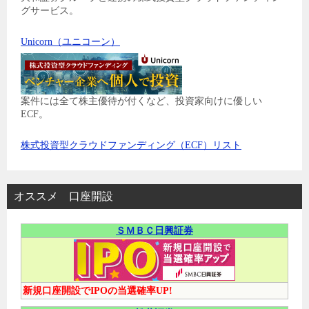
グサービス。
Unicorn（ユニコーン）
案件には全て株主優待が付くなど、投資家向けに優しい
ECF。
株式投資型クラウドファンディング（ECF）リスト
オススメ 口座開設
ＳＭＢＣ日興証券
新規口座開設でIPOの当選確率UP!