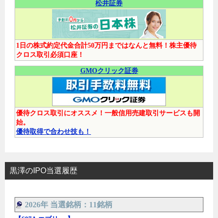
松井証券
1日の株式約定代金合計50万円まではなんと無料！株主優待
クロス取引必須口座！
GMOクリック証券
優待クロス取引にオススメ！一般信用売建取引サービスも開
始。
優待取得で合わせ技も！
黒澤のIPO当選履歴
2026年 当選銘柄：11銘柄