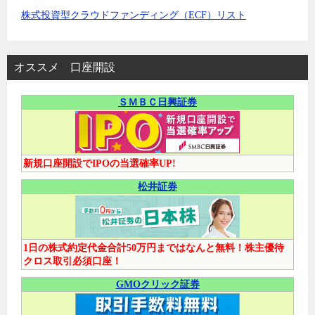
株式投資型クラウドファンディング（ECF）リスト
オススメ 口座開設
ＳＭＢＣ日興証券
新規口座開設でIPOの当選確率UP!
松井証券
1日の株式約定代金合計50万円まではなんと無料！株主優待
クロス取引必須口座！
GMOクリック証券