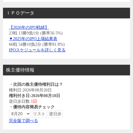
ＩＰＯデータ
【2026年のIPO戦績】
23戦 13勝9負1分 (勝率56.5%)
▼2025年のIPO上場結果表
66戦 54勝10負2分 (勝率81.8%)
IPOスケジュールを詳しく見る
株主優待情報
・次回の株主優待権利日は？
権利日:2026年08月20日
権利付き日:2026年08月18日
逆日歩日数:
1日
・優待内容簡易チェック
完全版で調べる