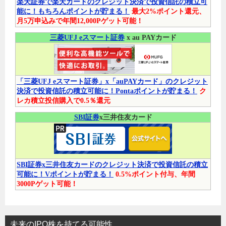
楽天証券で楽天カードのクレジット決済で投資信託の積立可
能に！もちろんポイントが貯まる！
最大2%ポイント還元、
月5万申込みで年間12,000Pゲット可能！
三菱UFJ eスマート証券
x au PAYカード
「三菱UFJ eスマート証券」x「auPAYカード」のクレジット
決済で投資信託の積立可能に！Pontaポイントが貯まる！
ク
レカ積立投信購入で0.5％還元
SBI証券
x三井住友カード
SBI証券x三井住友カードのクレジット決済で投資信託の積立
可能に！Vポイントが貯まる！
0.5%ポイント付与、年間
3000Pゲット可能！
未来のIPO株を持てる可能性