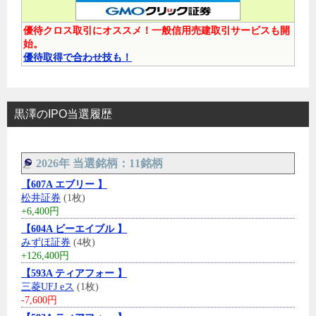
優待クロス取引にオススメ！一般信用売建取引サービスも開
始。
優待取得で合わせ技も！
黒澤のIPO当選履歴
2026年 当選銘柄：11銘柄
【607A エブリー 】
松井証券
(1枚)
+6,400円
【604A ビーエイブル 】
みずほ証券
(4枚)
+126,400円
【593A ティアフォー 】
三菱UFJ eス
(1枚)
-7,600円