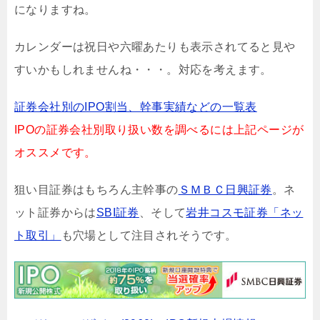
になりますね。
カレンダーは祝日や六曜あたりも表示されてると見や
すいかもしれませんね・・・。対応を考えます。
証券会社別のIPO割当、幹事実績などの一覧表
IPOの証券会社別取り扱い数を調べるには上記ページが
オススメです。
狙い目証券はもちろん主幹事の
ＳＭＢＣ日興証券
。ネ
ット証券からは
SBI証券
、そして
岩井コスモ証券「ネッ
ト取引」
も穴場として注目されそうです。