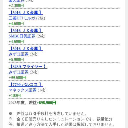
楽天証券
(1枚)
+2,300円
【5016 ＪＸ金属 】
三菱UFJモルガ
(2枚)
+4,600円
【5016 ＪＸ金属 】
SMBC日興証券
(2枚)
+4,600円
【5016 ＪＸ金属 】
みずほ証券
(3枚)
+6,900円
【323A フライヤー 】
みずほ証券
(2枚)
+99,600円
【7790 バルコス 】
マネックス証券
(1枚)
+100円
2025年度、差益
+698,900円
※ 差益は取引手数料を考慮していません。
※ 全て初値売りをしたシミュレーションです。裁量配分
等、抽選と違う方法で入手した結果は掲載しておりません。