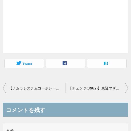
Tweet
投
【ノムラシステムコーポレーション(3940)】ジャスダックスタンダード市場に新規上場承認！(9/16上場予定)
【チェンジ(3962)】東証マザーズ市場に新規上場承認！(9/27上場予定)
稿
ナ
コメントを残す
ビ
ゲ