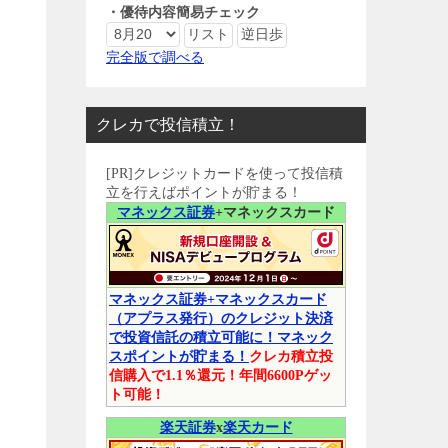
・優待内容簡易チェック
完全版で調べる
クレカで投信積立！
[PR]クレジットカードを使って投信積
立を行えばポイントが貯まる！
マネックス証券
+マネックスカード
マネックス証券+マネックスカード
（アプラス発行）のクレジット決済
で投資信託の積立可能に！マネック
スポイントが貯まる！
クレカ積立投
信購入で1.1％還元！年間6600Pゲッ
ト可能！
楽天証券
x
楽天カード