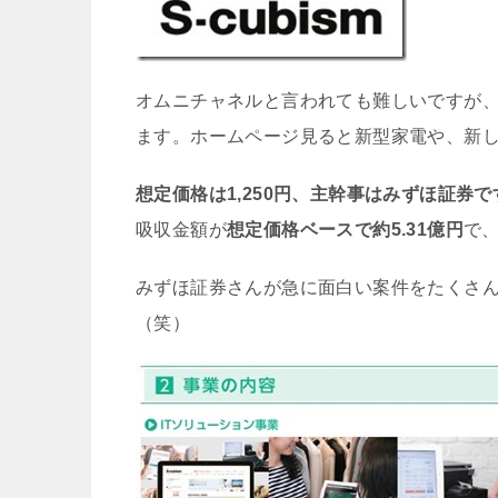
オムニチャネルと言われても難しいですが
ます。ホームページ見ると新型家電や、新
想定価格は1,250
円、主幹事はみずほ証券で
吸収金額が
想定価格ベースで約5.31億円
で、
みずほ証券さんが急に面白い案件をたくさ
（笑）