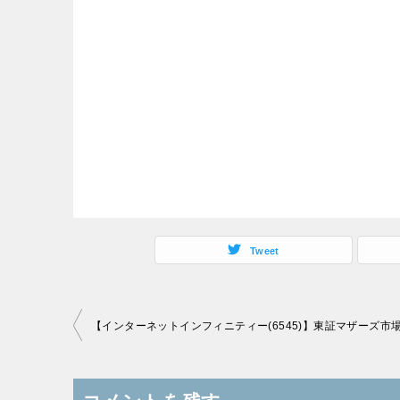
Tweet
投
稿
ナ