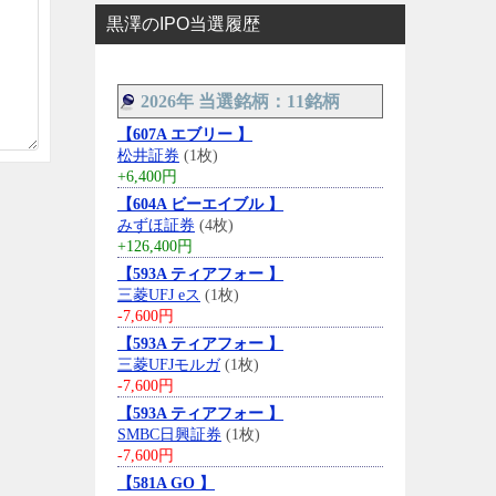
黒澤のIPO当選履歴
2026年 当選銘柄：11銘柄
【607A エブリー 】
松井証券
(1枚)
+6,400円
【604A ビーエイブル 】
みずほ証券
(4枚)
+126,400円
【593A ティアフォー 】
三菱UFJ eス
(1枚)
-7,600円
【593A ティアフォー 】
三菱UFJモルガ
(1枚)
-7,600円
【593A ティアフォー 】
SMBC日興証券
(1枚)
-7,600円
【581A GO 】