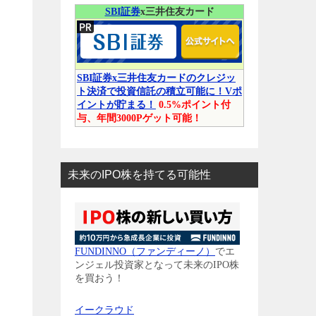
SBI証券
x三井住友カード
SBI証券x三井住友カードのクレジッ
ト決済で投資信託の積立可能に！Vポ
イントが貯まる！
0.5%ポイント付
与、年間3000Pゲット可能！
未来のIPO株を持てる可能性
FUNDINNO（ファンディーノ）
でエ
ンジェル投資家となって未来のIPO株
を買おう！
イークラウド