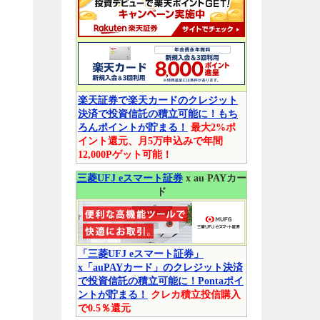
楽天証券で楽天カードのクレジット
決済で投資信託の積立可能に！もち
ろんポイントが貯まる！
最大2%ポ
イント還元、月5万申込みで年間
12,000Pゲット可能！
三菱UFJ eスマート証券
x au PAYカー
ド
「三菱UFJ eスマート証券」
x「auPAYカード」のクレジット決済
で投資信託の積立可能に！Pontaポイ
ントが貯まる！
クレカ積立投信購入
で0.5％還元