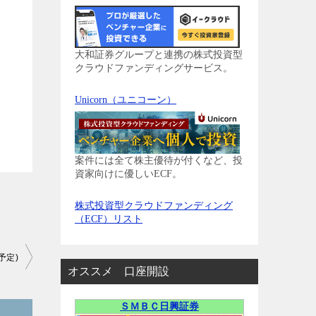
大和証券グループと連携の株式投資型
クラウドファンディングサービス。
Unicorn（ユニコーン）
案件には全て株主優待が付くなど、投
資家向けに優しいECF。
株式投資型クラウドファンディング
（ECF）リスト
予定)
オススメ 口座開設
ＳＭＢＣ日興証券