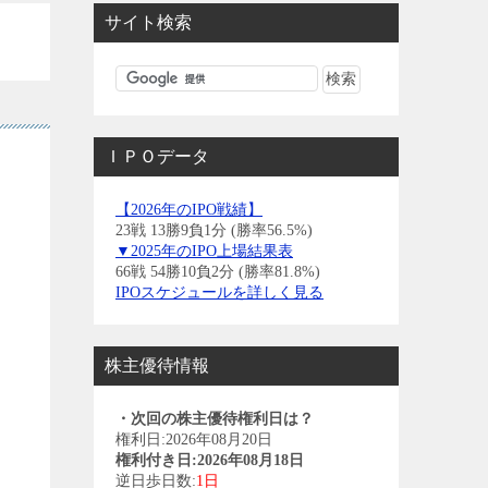
サイト検索
ＩＰＯデータ
【2026年のIPO戦績】
23戦 13勝9負1分 (勝率56.5%)
▼2025年のIPO上場結果表
66戦 54勝10負2分 (勝率81.8%)
IPOスケジュールを詳しく見る
株主優待情報
・次回の株主優待権利日は？
権利日:2026年08月20日
権利付き日:2026年08月18日
逆日歩日数:
1日