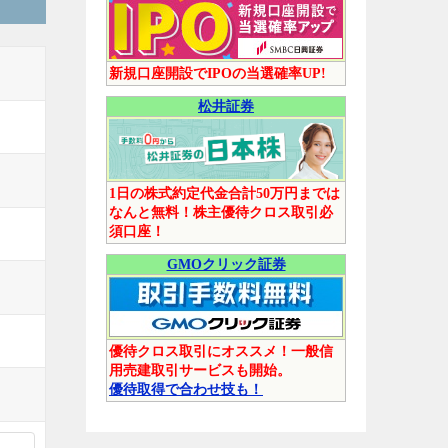
新規口座開設でIPOの当選確率UP!
松井証券
1日の株式約定代金合計50万円までは
なんと無料！株主優待クロス取引必
須口座！
GMOクリック証券
優待クロス取引にオススメ！一般信
用売建取引サービスも開始。
優待取得で合わせ技も！