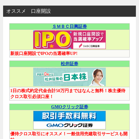
オススメ 口座開設
ＳＭＢＣ日興証券
新規口座開設でIPOの当選確率UP!
松井証券
1日の株式約定代金合計50万円まではなんと無料！株主優待
クロス取引必須口座！
GMOクリック証券
優待クロス取引にオススメ！一般信用売建取引サービスも開