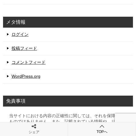
メタ情報
ログイン
投稿フィード
コメントフィード
WordPress.org
免責事項
当サイトにおける内容の正確性に関しては、それを保障する
ものではありません。また、記載されている情報や、リンク
先に記載されている情報をあなたが利用することに関するい
TOPへ
シェア
かなる責任も負うことができません。