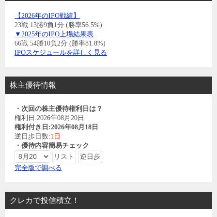
【2026年のIPO戦績】
23戦 13勝9負1分 (勝率56.5%)
▼2025年のIPO上場結果表
66戦 54勝10負2分 (勝率81.8%)
IPOスケジュールを詳しく見る
株主優待情報
・次回の株主優待権利日は？
権利日:2026年08月20日
権利付き日:2026年08月18日
逆日歩日数:
1日
・優待内容簡易チェック
完全版で調べる
クレカで投信積立！