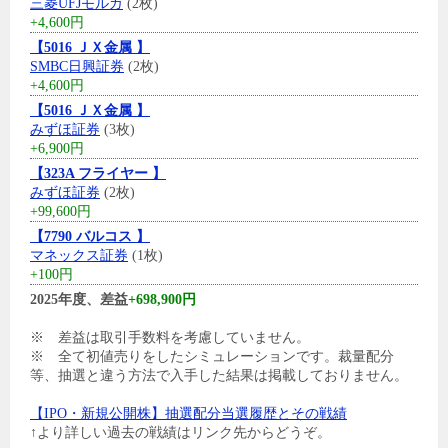
三菱UFJモルガ
(2枚)
+4,600円
【5016 ＪＸ金属 】
SMBC日興証券
(2枚)
+4,600円
【5016 ＪＸ金属 】
みずほ証券
(3枚)
+6,900円
【323A フライヤー 】
みずほ証券
(2枚)
+99,600円
【7790 バルコス 】
マネックス証券
(1枚)
+100円
2025年度、差益
+698,900円
※ 差益は取引手数料を考慮していません。
※ 全て初値売りをしたシミュレーションです。裁量配分
等、抽選と違う方法で入手した結果は掲載しておりません。
【IPO・新規公開株】抽選配分当選履歴とその戦績
↑より詳しい過去の戦績はリンク先からどうぞ。