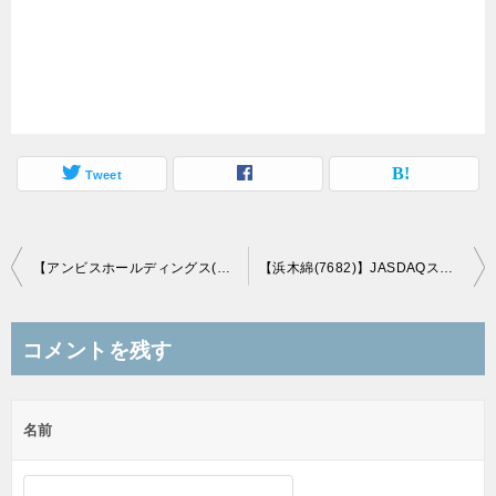
Tweet
投
【アンビスホールディングス(7071)】JASDAQスタンダード市場に新規上場承認(10/9上場予定)
【浜木綿(7682)】JASDAQスタンダード市場に新規上場承認(10/18上場予定)
稿
ナ
コメントを残す
ビ
ゲ
名前
ー
シ