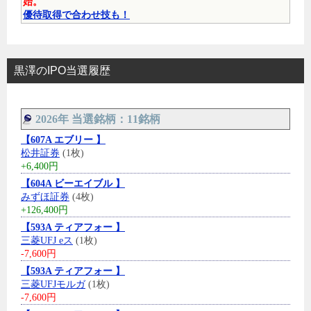
始。
優待取得で合わせ技も！
黒澤のIPO当選履歴
2026年 当選銘柄：11銘柄
【607A エブリー 】
松井証券
(1枚)
+6,400円
【604A ビーエイブル 】
みずほ証券
(4枚)
+126,400円
【593A ティアフォー 】
三菱UFJ eス
(1枚)
-7,600円
【593A ティアフォー 】
三菱UFJモルガ
(1枚)
-7,600円