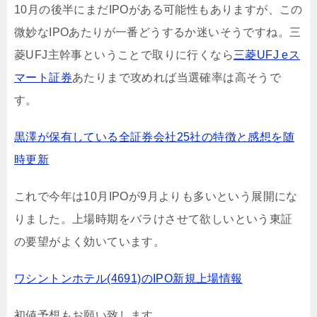
10月の後半にまだIPOがある可能性もありますが、この
微妙なIPOあたりが一番どうするか迷いそうですね。三
菱UFJ主幹事ということで取りに行くなら
三菱UFJ eス
マート証券
あたりまで攻めれば当選確率は高そうで
す。
黒澤が保有している全証券会社25社の特徴と感想を随
時更新
これで今年は10月IPOが9月よりも多いという展開にな
りました。上場時期をバラけさせて欲しいという東証
の要望がよく効いています。
ワシントンホテル(4691)のIPO新規上場情報
初値予想もお願い致します。