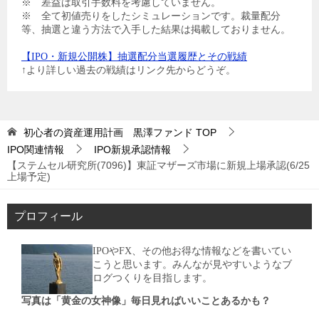
※ 差益は取引手数料を考慮していません。
※ 全て初値売りをしたシミュレーションです。裁量配分
等、抽選と違う方法で入手した結果は掲載しておりません。
【IPO・新規公開株】抽選配分当選履歴とその戦績
↑より詳しい過去の戦績はリンク先からどうぞ。
初心者の資産運用計画 黒澤ファンド
TOP
IPO関連情報
IPO新規承認情報
【ステムセル研究所(7096)】東証マザーズ市場に新規上場承認(6/25
上場予定)
プロフィール
IPOやFX、その他お得な情報などを書いてい
こうと思います。みんなが見やすいようなブ
ログつくりを目指します。
写真は「黄金の女神像」毎日見ればいいことあるかも？