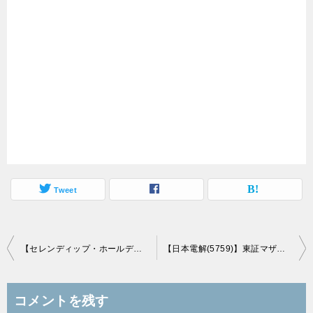
Tweet
投
【セレンディップ・ホールディングス(7318)】東証マザーズ市場に新規上場承認(6/24上場予定)
【日本電解(5759)】東証マザーズ市場に新規上場承認(6/25上場予定)
稿
ナ
コメントを残す