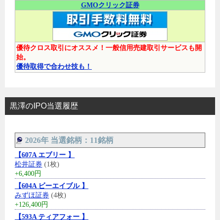
GMOクリック証券
優待クロス取引にオススメ！一般信用売建取引サービスも開
始。
優待取得で合わせ技も！
黒澤のIPO当選履歴
2026年 当選銘柄：11銘柄
【607A エブリー 】
松井証券
(1枚)
+6,400円
【604A ビーエイブル 】
みずほ証券
(4枚)
+126,400円
【593A ティアフォー 】