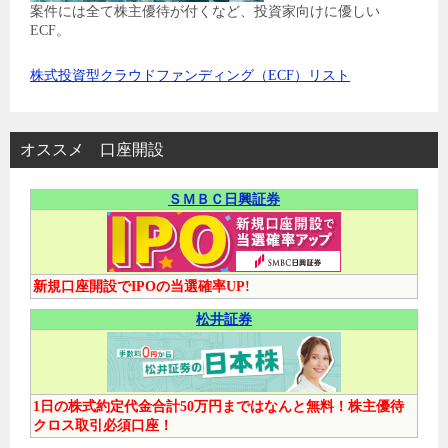
案件には全て株主優待が付くなど、投資家向けに優しい
ECF。
株式投資型クラウドファンディング（ECF）リスト
オススメ 口座開設
ＳＭＢＣ日興証券
新規口座開設でIPOの当選確率UP!
松井証券
1日の株式約定代金合計50万円まではなんと無料！株主優待
クロス取引必須口座！