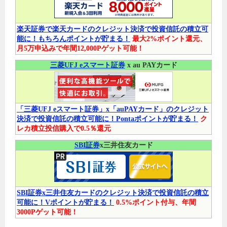
楽天証券で楽天カードのクレジット決済で投資信託の積立可
能に！もちろんポイントが貯まる！
最大2%ポイント還元、
月5万申込みで年間12,000Pゲット可能！
三菱UFJ eスマート証券
x au PAYカード
「三菱UFJ eスマート証券」x「auPAYカード」のクレジット
決済で投資信託の積立可能に！Pontaポイントが貯まる！
ク
レカ積立投信購入で0.5％還元
SBI証券
x三井住友カード
SBI証券x三井住友カードのクレジット決済で投資信託の積立
可能に！Vポイントが貯まる！
0.5%ポイント付与、年間
3000Pゲット可能！