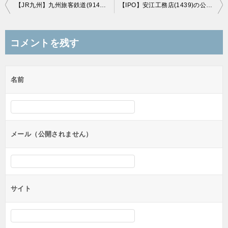
投
【JR九州】九州旅客鉄道(9142)の公開価格は仮条件の「上限2,600円」で決定
【IPO】安江工務店(1439)の公開価格は仮条件の「上限1,250円」で決定
稿
ナ
コメントを残す
ビ
ゲ
名前
ー
シ
ョ
ン
メール（公開されません）
サイト