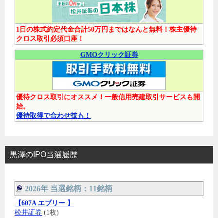
1日の株式約定代金合計50万円まではなんと無料！株主優待
クロス取引必須口座！
GMOクリック証券
優待クロス取引にオススメ！一般信用売建取引サービスも開
始。
優待取得で合わせ技も！
黒澤のIPO当選履歴
2026年 当選銘柄：11銘柄
【607A エブリー 】
松井証券
(1枚)