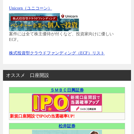
Unicorn（ユニコーン）
案件には全て株主優待が付くなど、投資家向けに優しい
ECF。
株式投資型クラウドファンディング（ECF）リスト
オススメ 口座開設
ＳＭＢＣ日興証券
新規口座開設でIPOの当選確率UP!
松井証券