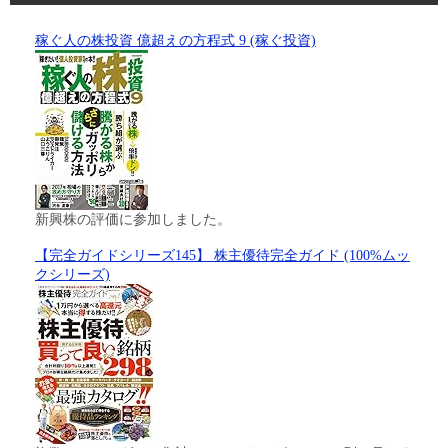
稼ぐ人の株投資 億超えの方程式 9 (稼ぐ投資)
新興株の評価に参加しました。
【完全ガイドシリーズ145】 株主優待完全ガイド (100%ムッ
クシリーズ)