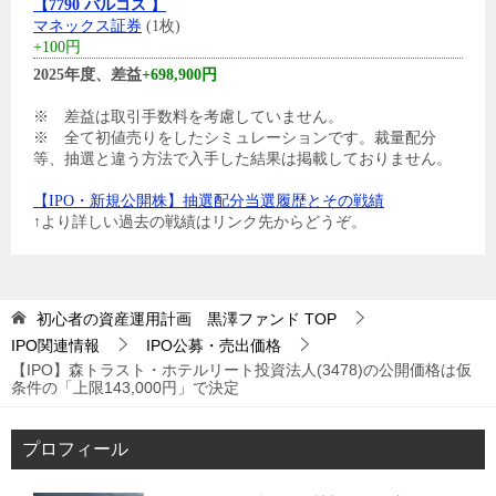
【7790 バルコス 】
マネックス証券
(1枚)
+100円
2025年度、差益
+698,900円
※ 差益は取引手数料を考慮していません。
※ 全て初値売りをしたシミュレーションです。裁量配分
等、抽選と違う方法で入手した結果は掲載しておりません。
【IPO・新規公開株】抽選配分当選履歴とその戦績
↑より詳しい過去の戦績はリンク先からどうぞ。
初心者の資産運用計画 黒澤ファンド
TOP
IPO関連情報
IPO公募・売出価格
【IPO】森トラスト・ホテルリート投資法人(3478)の公開価格は仮
条件の「上限143,000円」で決定
プロフィール