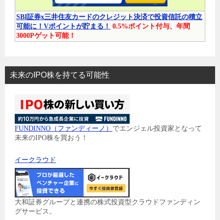
SBI証券x三井住友カードのクレジット決済で投資信託の積立
可能に！Vポイントが貯まる！
0.5%ポイント付与、年間
3000Pゲット可能！
未来のIPO株を持てる可能性
FUNDINNO（ファンディーノ）
でエンジェル投資家となって
未来のIPO株を買おう！
イークラウド
大和証券グループと連携の株式投資型クラウドファンディン
グサービス。