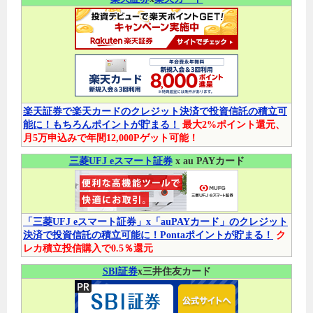
楽天証券で楽天カードのクレジット決済で投資信託の積立可
能に！もちろんポイントが貯まる！
最大2%ポイント還元、
月5万申込みで年間12,000Pゲット可能！
三菱UFJ eスマート証券
x au PAYカード
「三菱UFJ eスマート証券」x「auPAYカード」のクレジット
決済で投資信託の積立可能に！Pontaポイントが貯まる！
ク
レカ積立投信購入で0.5％還元
SBI証券
x三井住友カード