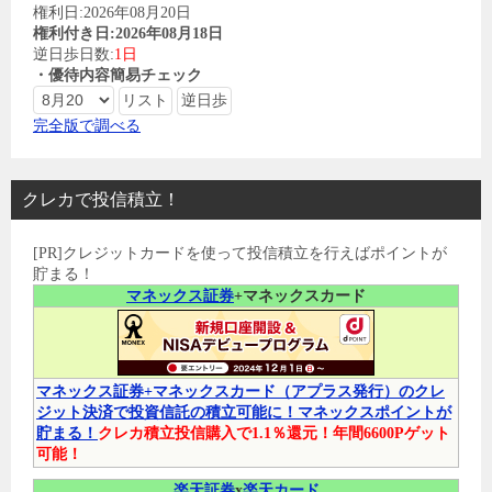
権利日:2026年08月20日
権利付き日:2026年08月18日
逆日歩日数:
1日
・優待内容簡易チェック
完全版で調べる
クレカで投信積立！
[PR]クレジットカードを使って投信積立を行えばポイントが
貯まる！
マネックス証券
+マネックスカード
マネックス証券+マネックスカード（アプラス発行）のクレ
ジット決済で投資信託の積立可能に！マネックスポイントが
貯まる！
クレカ積立投信購入で1.1％還元！年間6600Pゲット
可能！
楽天証券
x
楽天カード