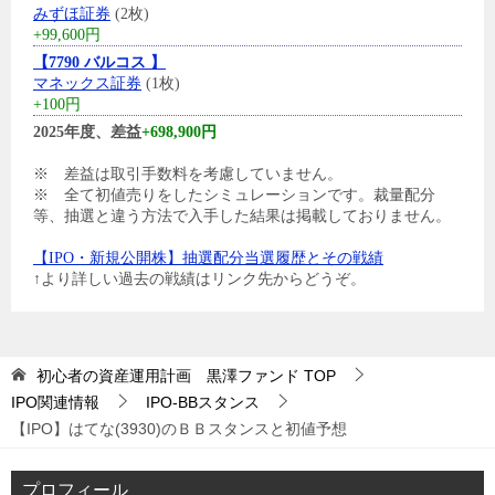
みずほ証券
(2枚)
+99,600円
【7790 バルコス 】
マネックス証券
(1枚)
+100円
2025年度、差益
+698,900円
※ 差益は取引手数料を考慮していません。
※ 全て初値売りをしたシミュレーションです。裁量配分
等、抽選と違う方法で入手した結果は掲載しておりません。
【IPO・新規公開株】抽選配分当選履歴とその戦績
↑より詳しい過去の戦績はリンク先からどうぞ。
初心者の資産運用計画 黒澤ファンド
TOP
IPO関連情報
IPO-BBスタンス
【IPO】はてな(3930)のＢＢスタンスと初値予想
プロフィール