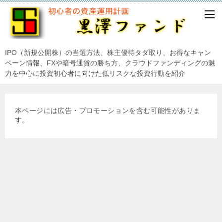
IPO（新規公開株）の当選方法、株主優待タダ取り、お得なキャン
ペーン情報、FXや暗号通貨の勝ち方、クラウドファンディングの魅
力を中心に投資初心者に向けた低リスクな投資行動を紹介
本ページには広告・プロモーションを含む可能性がありま
す。