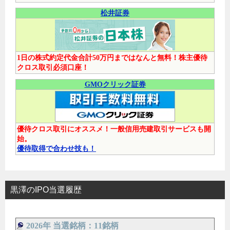
松井証券
1日の株式約定代金合計50万円まではなんと無料！株主優待
クロス取引必須口座！
GMOクリック証券
優待クロス取引にオススメ！一般信用売建取引サービスも開
始。
優待取得で合わせ技も！
黒澤のIPO当選履歴
2026年 当選銘柄：11銘柄