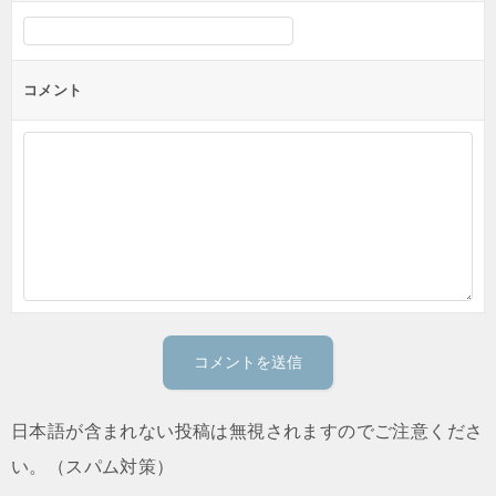
コメント
日本語が含まれない投稿は無視されますのでご注意くださ
い。（スパム対策）