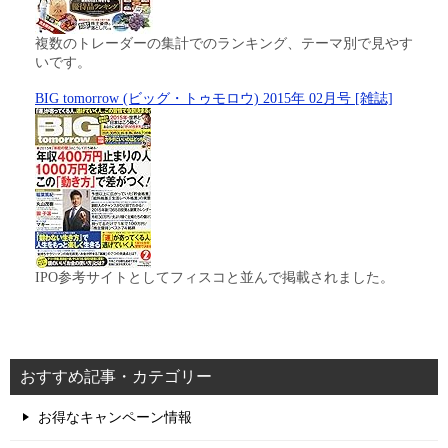
複数のトレーダーの集計でのランキング、テーマ別で見やす
いです。
BIG tomorrow (ビッグ・トゥモロウ) 2015年 02月号 [雑誌]
IPO参考サイトとしてフィスコと並んで掲載されました。
おすすめ記事・カテゴリー
お得なキャンペーン情報