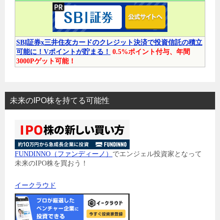
SBI証券x三井住友カードのクレジット決済で投資信託の積立
可能に！Vポイントが貯まる！
0.5%ポイント付与、年間
3000Pゲット可能！
未来のIPO株を持てる可能性
FUNDINNO（ファンディーノ）
でエンジェル投資家となって
未来のIPO株を買おう！
イークラウド