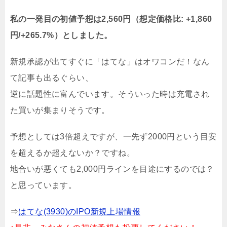
私の一発目の初値予想は2,560円（想定価格比: +1,860
円/+265.7%）としました。
新規承認が出てすぐに「はてな」はオワコンだ！なん
て記事も出るぐらい、
逆に話題性に富んでいます。そういった時は充電され
た買いが集まりそうです。
予想としては3倍超えですが、一先ず2000円という目安
を超えるか超えないか？ですね。
地合いが悪くても2,000円ラインを目途にするのでは？
と思っています。
⇒
はてな(3930)のIPO新規上場情報