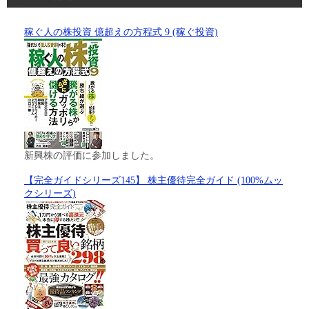
稼ぐ人の株投資 億超えの方程式 9 (稼ぐ投資)
新興株の評価に参加しました。
【完全ガイドシリーズ145】 株主優待完全ガイド (100%ムッ
クシリーズ)