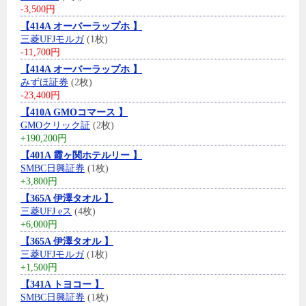
-3,500円
【414A オーバーラップホ 】
三菱UFJモルガ
(1枚)
-11,700円
【414A オーバーラップホ 】
みずほ証券
(2枚)
-23,400円
【410A GMOコマース 】
GMOクリック証
(2枚)
+190,200円
【401A 霞ヶ関ホテルリー 】
SMBC日興証券
(1枚)
+3,800円
【365A 伊澤タオル 】
三菱UFJ eス
(4枚)
+6,000円
【365A 伊澤タオル 】
三菱UFJモルガ
(1枚)
+1,500円
【341A トヨコー 】
SMBC日興証券
(1枚)