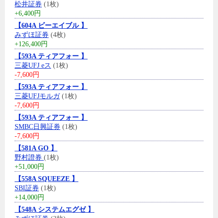
松井証券
(1枚)
+6,400円
【604A ビーエイブル 】
みずほ証券
(4枚)
+126,400円
【593A ティアフォー 】
三菱UFJ eス
(1枚)
-7,600円
【593A ティアフォー 】
三菱UFJモルガ
(1枚)
-7,600円
【593A ティアフォー 】
SMBC日興証券
(1枚)
-7,600円
【581A GO 】
野村證券
(1枚)
+51,000円
【558A SQUEEZE 】
SBI証券
(1枚)
+14,000円
【548A システムエグゼ 】