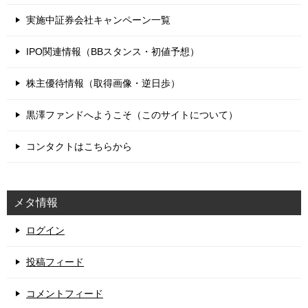
実施中証券会社キャンペーン一覧
IPO関連情報（BBスタンス・初値予想）
株主優待情報（取得画像・逆日歩）
黒澤ファンドへようこそ（このサイトについて）
コンタクトはこちらから
メタ情報
ログイン
投稿フィード
コメントフィード