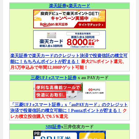
楽天証券
x
楽天カード
楽天証券で楽天カードのクレジット決済で投資信託の積立可
能に！もちろんポイントが貯まる！
最大2%ポイント還元、
月5万申込みで年間12,000Pゲット可能！
三菱UFJ eスマート証券
x au PAYカード
「三菱UFJ eスマート証券」x「auPAYカード」のクレジット
決済で投資信託の積立可能に！Pontaポイントが貯まる！
ク
レカ積立投信購入で0.5％還元
SBI証券
x三井住友カード