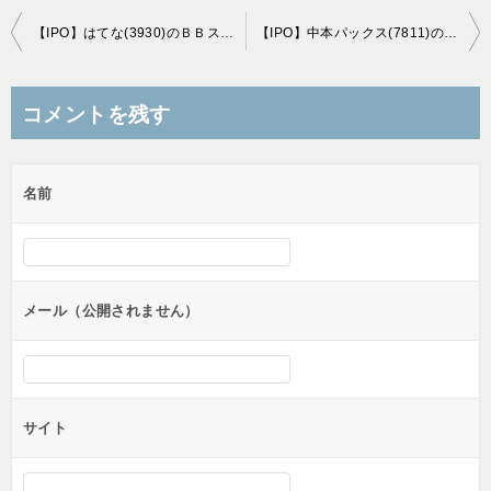
投
【IPO】はてな(3930)のＢＢスタンスと初値予想
【IPO】中本パックス(7811)のＢＢスタンスと初値予想
稿
ナ
コメントを残す
ビ
ゲ
名前
ー
シ
ョ
ン
メール（公開されません）
サイト