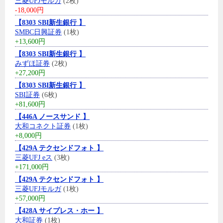
三菱UFJモルガ
(2枚)
-18,000円
【8303 SBI新生銀行 】
SMBC日興証券
(1枚)
+13,600円
【8303 SBI新生銀行 】
みずほ証券
(2枚)
+27,200円
【8303 SBI新生銀行 】
SBI証券
(6枚)
+81,600円
【446A ノースサンド 】
大和コネクト証券
(1枚)
+8,000円
【429A テクセンドフォト 】
三菱UFJ eス
(3枚)
+171,000円
【429A テクセンドフォト 】
三菱UFJモルガ
(1枚)
+57,000円
【428A サイプレス・ホー 】
大和証券
(1枚)