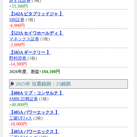
みずほ証券
(3枚)
+33,300円
【542A ビタブリッドジャ 】
SBI証券
(1枚)
-6,900円
【523A セイワホールディ 】
マネックス証券
(1枚)
-3,000円
【505A ギークリー 】
野村證券
(1枚)
-14,300円
2026年度、差益
+184,100円
2025年 当選銘柄：25銘柄
【480A リブ・コンサルテ 】
SMBC日興証券
(1枚)
+40,000円
【485A パワーエックス 】
三菱UFJ eス
(2枚)
-18,000円
【485A パワーエックス 】