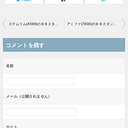
Tweet
投
ステムリム(4599)のＢＢスタンスと初値予想
アミファ(7800)のＢＢスタンスと初値予想
稿
ナ
コメントを残す
ビ
ゲ
名前
ー
シ
ョ
ン
メール（公開されません）
サイト