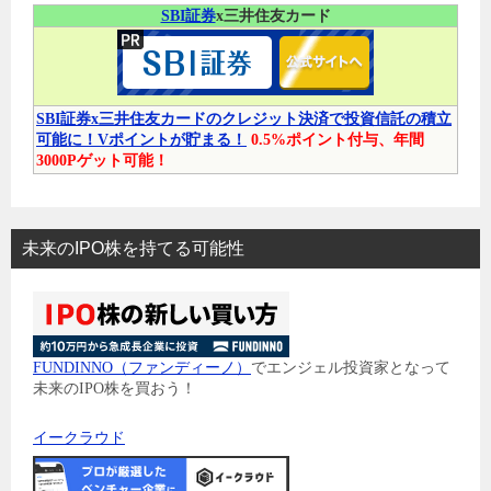
SBI証券
x三井住友カード
SBI証券x三井住友カードのクレジット決済で投資信託の積立
可能に！Vポイントが貯まる！
0.5%ポイント付与、年間
3000Pゲット可能！
未来のIPO株を持てる可能性
FUNDINNO（ファンディーノ）
でエンジェル投資家となって
未来のIPO株を買おう！
イークラウド