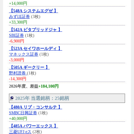
+14,000円
【548A システムエグゼ 】
みずほ証券
(3枚)
+33,300円
【542A ビタブリッドジャ 】
SBI証券
(1枚)
-6,900円
【523A セイワホールディ 】
マネックス証券
(1枚)
-3,000円
【505A ギークリー 】
野村證券
(1枚)
-14,300円
2026年度、差益
+184,100円
2025年 当選銘柄：25銘柄
【480A リブ・コンサルテ 】
SMBC日興証券
(1枚)
+40,000円
【485A パワーエックス 】
三菱UFJ eス
(2枚)