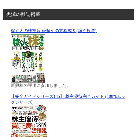
黒澤の雑誌掲載
稼ぐ人の株投資 億超えの方程式 9 (稼ぐ投資)
新興株の評価に参加しました。
【完全ガイドシリーズ145】 株主優待完全ガイド (100%ムッ
クシリーズ)