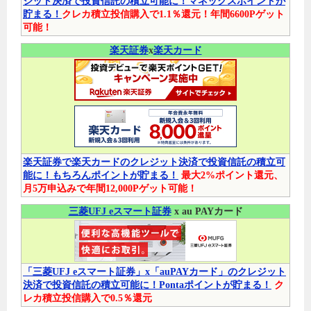
ジット決済で投資信託の積立可能に！マネックスポイントが
貯まる！
クレカ積立投信購入で1.1％還元！年間6600Pゲット
可能！
楽天証券
x
楽天カード
楽天証券で楽天カードのクレジット決済で投資信託の積立可
能に！もちろんポイントが貯まる！
最大2%ポイント還元、
月5万申込みで年間12,000Pゲット可能！
三菱UFJ eスマート証券
x au PAYカード
「三菱UFJ eスマート証券」x「auPAYカード」のクレジット
決済で投資信託の積立可能に！Pontaポイントが貯まる！
ク
レカ積立投信購入で0.5％還元