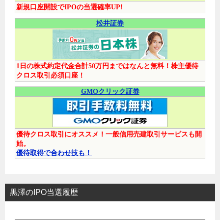
新規口座開設でIPOの当選確率UP!
松井証券
1日の株式約定代金合計50万円まではなんと無料！株主優待
クロス取引必須口座！
GMOクリック証券
優待クロス取引にオススメ！一般信用売建取引サービスも開
始。
優待取得で合わせ技も！
黒澤のIPO当選履歴