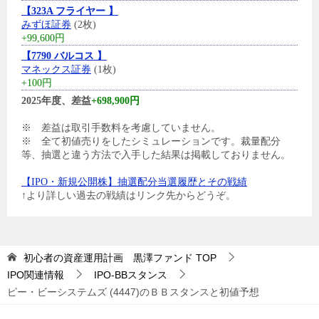
【323A フライヤー 】
みずほ証券
(2枚)
+99,600円
【7790 バルコス 】
マネックス証券
(1枚)
+100円
2025年度、差益
+698,900円
※ 差益は取引手数料を考慮していません。
※ 全て初値売りをしたシミュレーションです。裁量配分
等、抽選と違う方法で入手した結果は掲載しておりません。
【IPO・新規公開株】抽選配分当選履歴とその戦績
↑より詳しい過去の戦績はリンク先からどうぞ。
初心者の資産運用計画 黒澤ファンド
TOP
IPO関連情報
IPO-BBスタンス
ピー・ビーシステムズ (4447)のＢＢスタンスと初値予想