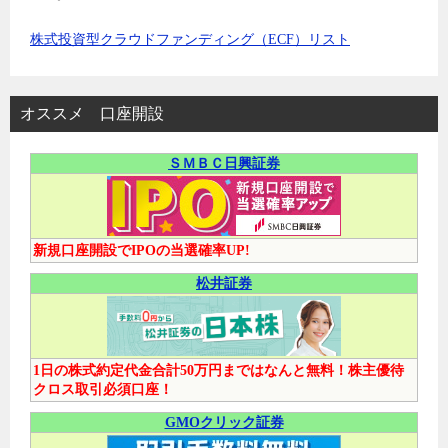
株式投資型クラウドファンディング（ECF）リスト
オススメ 口座開設
ＳＭＢＣ日興証券
新規口座開設でIPOの当選確率UP!
松井証券
1日の株式約定代金合計50万円まではなんと無料！株主優待
クロス取引必須口座！
GMOクリック証券