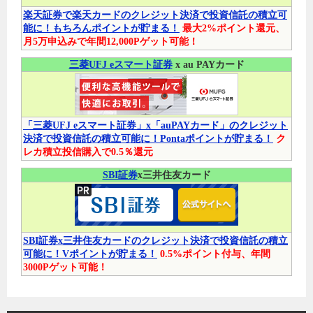
楽天証券で楽天カードのクレジット決済で投資信託の積立可
能に！もちろんポイントが貯まる！
最大2%ポイント還元、
月5万申込みで年間12,000Pゲット可能！
三菱UFJ eスマート証券
x au PAYカード
「三菱UFJ eスマート証券」x「auPAYカード」のクレジット
決済で投資信託の積立可能に！Pontaポイントが貯まる！
ク
レカ積立投信購入で0.5％還元
SBI証券
x三井住友カード
SBI証券x三井住友カードのクレジット決済で投資信託の積立
可能に！Vポイントが貯まる！
0.5%ポイント付与、年間
3000Pゲット可能！