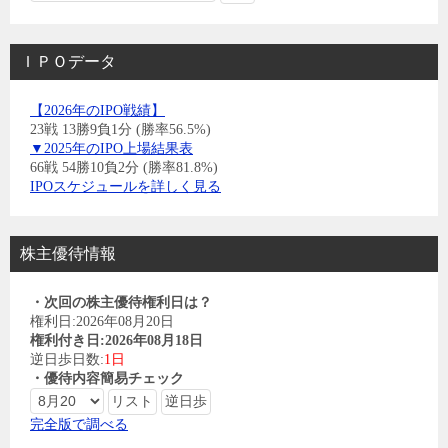
ＩＰＯデータ
【2026年のIPO戦績】
23戦 13勝9負1分 (勝率56.5%)
▼2025年のIPO上場結果表
66戦 54勝10負2分 (勝率81.8%)
IPOスケジュールを詳しく見る
株主優待情報
・次回の株主優待権利日は？
権利日:2026年08月20日
権利付き日:2026年08月18日
逆日歩日数:
1日
・優待内容簡易チェック
完全版で調べる