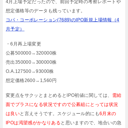
4月上場予定だったので、前回予定時の考察レポートや
想定価格等のデータも残っています。
コパ・コーポレーション(7689)のIPO新規上場情報（4
月予定）
・6月再上場変更
公募500000→320000株
売出350000→300000株
O.A.127500→93000株
想定価格2600→1,560円
変更点をサクッとまとめるとIPO初値に関しては、
需給
面でプラスになる状況ですので公募組にとっては状況
は良い
と言えそうです。スケジュール的にも
6月末の
IPOは渇望感がかなりある
と思いますので、地合いの急