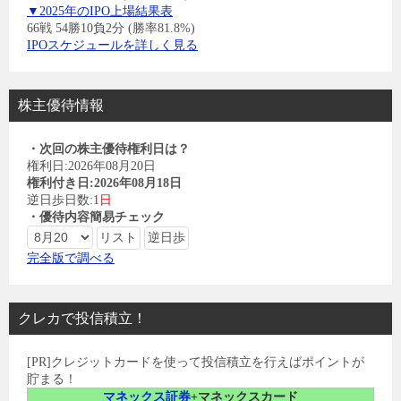
▼2025年のIPO上場結果表
66戦 54勝10負2分 (勝率81.8%)
IPOスケジュールを詳しく見る
株主優待情報
・次回の株主優待権利日は？
権利日:2026年08月20日
権利付き日:2026年08月18日
逆日歩日数:
1日
・優待内容簡易チェック
完全版で調べる
クレカで投信積立！
[PR]クレジットカードを使って投信積立を行えばポイントが
貯まる！
マネックス証券
+マネックスカード