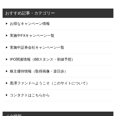
おすすめ記事・カテゴリー
お得なキャンペーン情報
実施中FXキャンペーン一覧
実施中証券会社キャンペーン一覧
IPO関連情報（BBスタンス・初値予想）
株主優待情報（取得画像・逆日歩）
黒澤ファンドへようこそ（このサイトについて）
コンタクトはこちらから