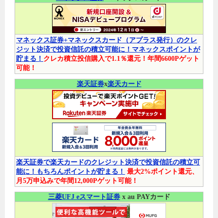
マネックス証券+マネックスカード（アプラス発行）のクレ
ジット決済で投資信託の積立可能に！マネックスポイントが
貯まる！
クレカ積立投信購入で1.1％還元！年間6600Pゲット
可能！
楽天証券
x
楽天カード
楽天証券で楽天カードのクレジット決済で投資信託の積立可
能に！もちろんポイントが貯まる！
最大2%ポイント還元、
月5万申込みで年間12,000Pゲット可能！
三菱UFJ eスマート証券
x au PAYカード