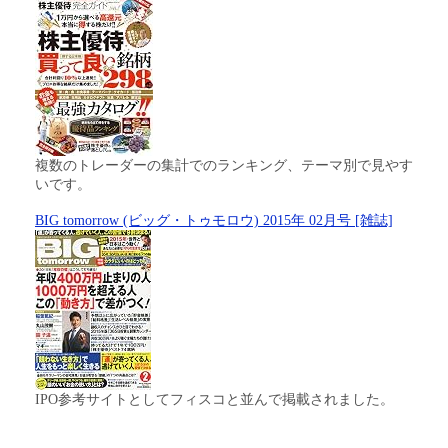
複数のトレーダーの集計でのランキング、テーマ別で見やす
いです。
BIG tomorrow (ビッグ・トゥモロウ) 2015年 02月号 [雑誌]
IPO参考サイトとしてフィスコと並んで掲載されました。