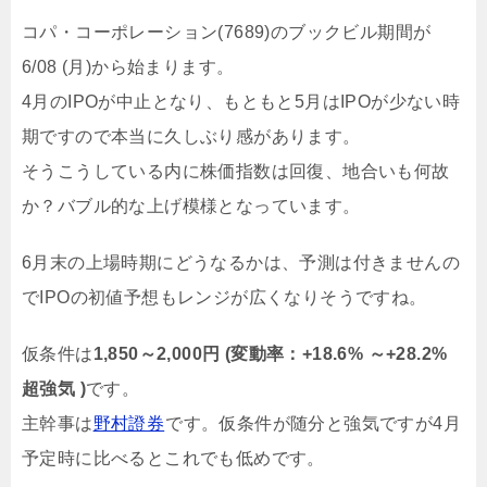
コパ・コーポレーション(7689)のブックビル期間が
6/08 (月)から始まります。
4月のIPOが中止となり、もともと5月はIPOが少ない時
期ですので本当に久しぶり感があります。
そうこうしている内に株価指数は回復、地合いも何故
か？バブル的な上げ模様となっています。
6月末の上場時期にどうなるかは、予測は付きませんの
でIPOの初値予想もレンジが広くなりそうですね。
仮条件は
1,850～2,000円 (変動率：+18.6% ～+28.2%
超強気 )
です。
主幹事は
野村證券
です。仮条件が随分と強気ですが4月
予定時に比べるとこれでも低めです。