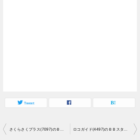
Tweet
投
さくらさくプラス(7097)のＢＢスタンスと初値予想
ロコガイド(4497)のＢＢスタンスと初値予想
稿