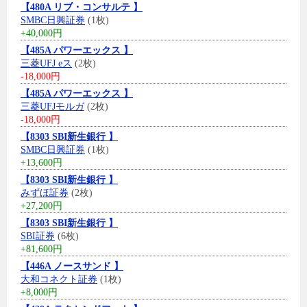
【480A リブ・コンサルテ 】
SMBC日興証券
(1枚)
+40,000円
【485A パワーエックス 】
三菱UFJ eス
(2枚)
-18,000円
【485A パワーエックス 】
三菱UFJモルガ
(2枚)
-18,000円
【8303 SBI新生銀行 】
SMBC日興証券
(1枚)
+13,600円
【8303 SBI新生銀行 】
みずほ証券
(2枚)
+27,200円
【8303 SBI新生銀行 】
SBI証券
(6枚)
+81,600円
【446A ノースサンド 】
大和コネクト証券
(1枚)
+8,000円