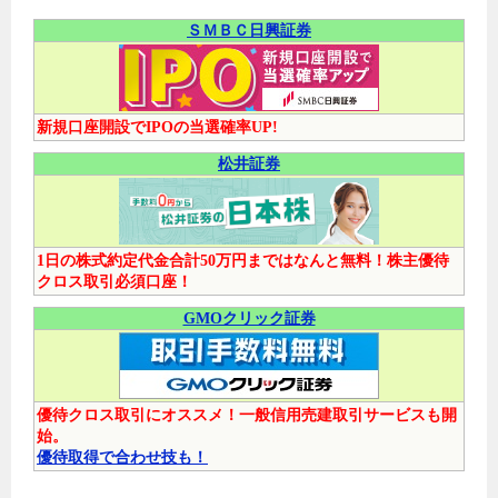
ＳＭＢＣ日興証券
新規口座開設でIPOの当選確率UP!
松井証券
1日の株式約定代金合計50万円まではなんと無料！株主優待
クロス取引必須口座！
GMOクリック証券
優待クロス取引にオススメ！一般信用売建取引サービスも開
始。
優待取得で合わせ技も！