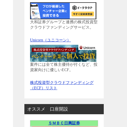
大和証券グループと連携の株式投資型
クラウドファンディングサービス。
Unicorn（ユニコーン）
案件には全て株主優待が付くなど、投
資家向けに優しいECF。
株式投資型クラウドファンディング
（ECF）リスト
オススメ 口座開設
ＳＭＢＣ日興証券