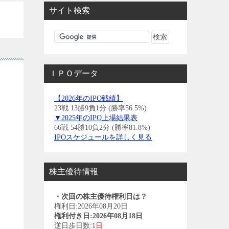
サイト検索
ＩＰＯデータ
【2026年のIPO戦績】
23戦 13勝9負1分 (勝率56.5%)
▼2025年のIPO上場結果表
66戦 54勝10負2分 (勝率81.8%)
IPOスケジュールを詳しく見る
株主優待情報
・次回の株主優待権利日は？
権利日:2026年08月20日
権利付き日:2026年08月18日
逆日歩日数:
1日