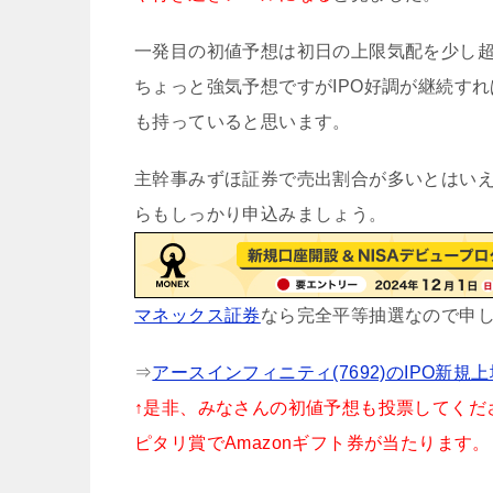
一発目の初値予想は初日の上限気配を少し
ちょっと強気予想ですがIPO好調が継続す
も持っていると思います。
主幹事みずほ証券で売出割合が多いとはい
らもしっかり申込みましょう。
マネックス証券
なら完全平等抽選なので申
⇒
アースインフィニティ(7692)のIPO新規
↑是非、みなさんの初値予想も投票してくだ
ピタリ賞でAmazonギフト券が当たります。