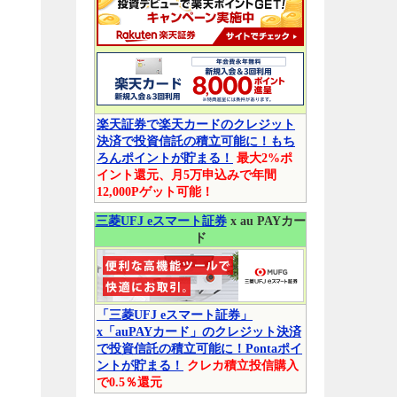
楽天証券で楽天カードのクレジット
決済で投資信託の積立可能に！もち
ろんポイントが貯まる！
最大2%ポ
イント還元、月5万申込みで年間
12,000Pゲット可能！
三菱UFJ eスマート証券
x au PAYカー
ド
「三菱UFJ eスマート証券」
x「auPAYカード」のクレジット決済
で投資信託の積立可能に！Pontaポイ
ントが貯まる！
クレカ積立投信購入
で0.5％還元