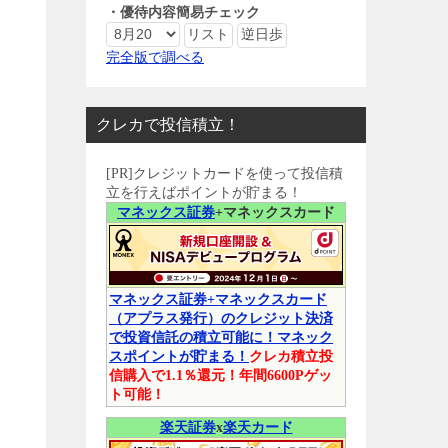
・優待内容簡易チェック
完全版で調べる
クレカで投信積立！
[PR]クレジットカードを使って投信積
立を行えばポイントが貯まる！
マネックス証券
+マネックスカード
マネックス証券+マネックスカード
（アプラス発行）のクレジット決済
で投資信託の積立可能に！マネック
スポイントが貯まる！
クレカ積立投
信購入で1.1％還元！年間6600Pゲッ
ト可能！
楽天証券
x
楽天カード