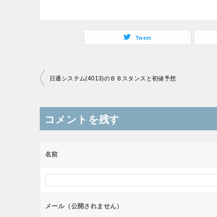
Tweet
投
日通システム(4013)のＢＢスタンスと初値予想
稿
ナ
コメントを残す
ビ
ゲ
ー
名前
シ
ョ
ン
メール（公開されません）