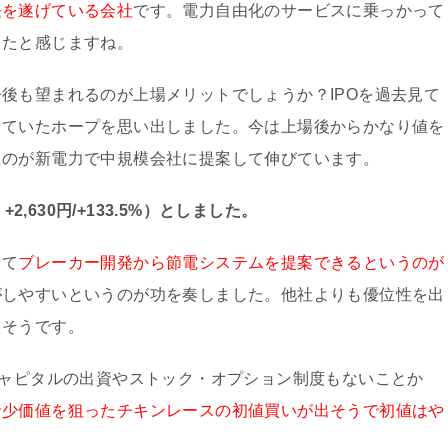
長を遂げている会社
です。電力自由化のサービスに乗っかって
ったと感じますね。
後も望まれるのが上場メリットでしょうか？IPOを過去見て
していたホープを思い出しました。今は上場後からかなり値を
たのが新電力で中規模会社に提案して伸びています。
2,630円/+133.5%）としました。
して
ブレーカー開発から節電システムを提案できるというのが
がしやすいというのが功を奏しました。他社よりも優位性を出
えそうです。
キャピタルの出資やストック・オプション制度もないことか
希少価値を狙ったチキンレースの初値買いが出そうで初値はや