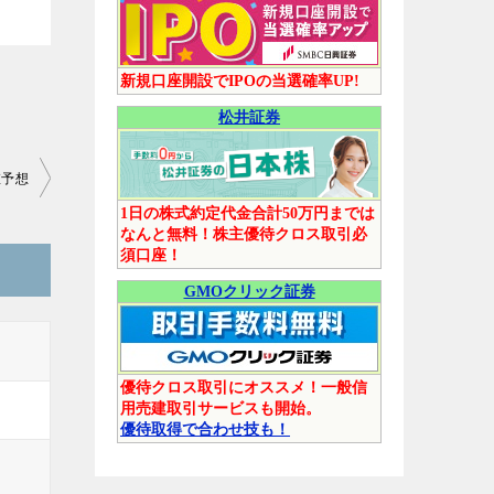
新規口座開設でIPOの当選確率UP!
松井証券
値予想
1日の株式約定代金合計50万円までは
なんと無料！株主優待クロス取引必
須口座！
GMOクリック証券
優待クロス取引にオススメ！一般信
用売建取引サービスも開始。
優待取得で合わせ技も！