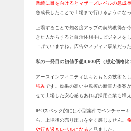
業績に目を向けるとマザーズレベルの急成
急成長したことで上場まで行けるようにな
上場することで知名度アップの契約獲得が今
きた人からすると自治体相手にビジネスを
上げていますね。広告やメディア事業だっ
私の一発目の初値予想4,600円（想定価格比: +
アースインフィニティはもともとの技術と
強み
です。効果の高い中規模の新電力提案
せて上場した安心感もあれば採用企業も増
IPOスペック的には小型案件でベンチャー
ら、上場後の売り圧力を全く感じません。
や行き過ぎレベルになる
と見ました。