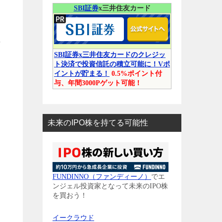
SBI証券
x三井住友カード
性
SBI証券x三井住友カードのクレジッ
ト決済で投資信託の積立可能に！Vポ
イントが貯まる！
0.5%ポイント付
与、年間3000Pゲット可能！
未来のIPO株を持てる可能性
FUNDINNO（ファンディーノ）
でエ
ンジェル投資家となって未来のIPO株
を買おう！
イークラウド