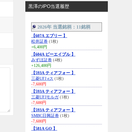
黒澤のIPO当選履歴
2026年 当選銘柄：11銘柄
【607A エブリー 】
松井証券
(1枚)
+6,400円
【604A ビーエイブル 】
みずほ証券
(4枚)
+126,400円
【593A ティアフォー 】
三菱UFJ eス
(1枚)
-7,600円
【593A ティアフォー 】
三菱UFJモルガ
(1枚)
-7,600円
【593A ティアフォー 】
SMBC日興証券
(1枚)
-7,600円
【581A GO 】