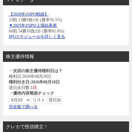
【2026年のIPO戦績】
23戦 13勝9負1分 (勝率56.5%)
▼2025年のIPO上場結果表
66戦 54勝10負2分 (勝率81.8%)
IPOスケジュールを詳しく見る
株主優待情報
・次回の株主優待権利日は？
権利日:2026年08月20日
権利付き日:2026年08月18日
逆日歩日数:
1日
・優待内容簡易チェック
完全版で調べる
クレカで投信積立！