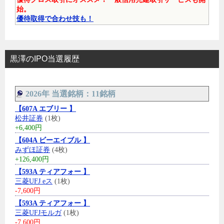
始。
優待取得で合わせ技も！
黒澤のIPO当選履歴
2026年 当選銘柄：11銘柄
【607A エブリー 】
松井証券
(1枚)
+6,400円
【604A ビーエイブル 】
みずほ証券
(4枚)
+126,400円
【593A ティアフォー 】
三菱UFJ eス
(1枚)
-7,600円
【593A ティアフォー 】
三菱UFJモルガ
(1枚)
-7,600円