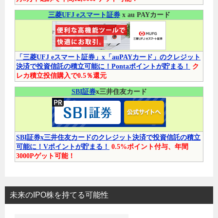
三菱UFJ eスマート証券
x au PAYカード
「三菱UFJ eスマート証券」x「auPAYカード」のクレジット
決済で投資信託の積立可能に！Pontaポイントが貯まる！
ク
レカ積立投信購入で0.5％還元
SBI証券
x三井住友カード
SBI証券x三井住友カードのクレジット決済で投資信託の積立
可能に！Vポイントが貯まる！
0.5%ポイント付与、年間
3000Pゲット可能！
未来のIPO株を持てる可能性