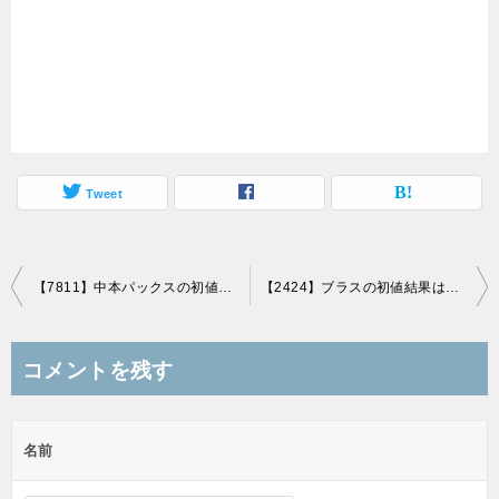
Tweet
投
【7811】中本パックスの初値結果は小幅高の1,480円、その後公開価格割れへ！
【2424】ブラスの初値結果は6.4%高の4,650円、ストップ高や公募割れ含む乱高下！
稿
ナ
コメントを残す
ビ
ゲ
名前
ー
シ