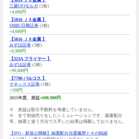
【5016 ＪＸ金属 】
三菱UFJモルガ
(2枚)
+4,600円
【5016 ＪＸ金属 】
SMBC日興証券
(2枚)
+4,600円
【5016 ＪＸ金属 】
みずほ証券
(3枚)
+6,900円
【323A フライヤー 】
みずほ証券
(2枚)
+99,600円
【7790 バルコス 】
マネックス証券
(1枚)
+100円
2025年度、差益
+698,900円
※ 差益は取引手数料を考慮していません。
※ 全て初値売りをしたシミュレーションです。裁量配分
等、抽選と違う方法で入手した結果は掲載しておりません。
【IPO・新規公開株】抽選配分当選履歴とその戦績