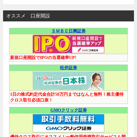
オススメ 口座開設
ＳＭＢＣ日興証券
新規口座開設でIPOの当選確率UP!
松井証券
1日の株式約定代金合計50万円まではなんと無料！株主優待
クロス取引必須口座！
GMOクリック証券
優待クロス取引にオススメ！一般信用売建取引サービスも開