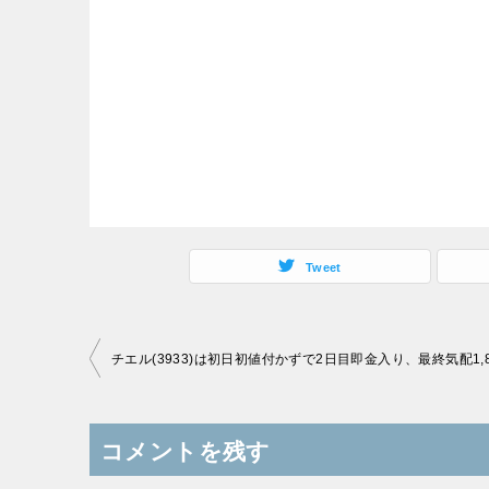
Tweet
投
チエル(3933)は初日初値付かずで2日目即金入り、最終気配1,
稿
ナ
コメントを残す
ビ