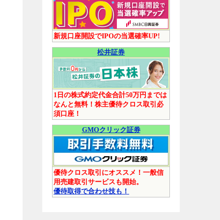
新規口座開設でIPOの当選確率UP!
松井証券
1日の株式約定代金合計50万円までは
なんと無料！株主優待クロス取引必
須口座！
GMOクリック証券
優待クロス取引にオススメ！一般信
用売建取引サービスも開始。
優待取得で合わせ技も！