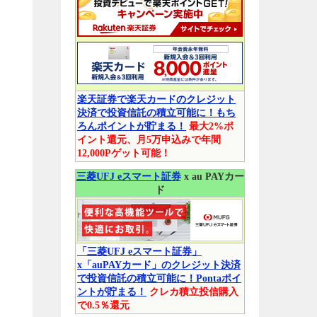
楽天証券で楽天カードのクレジット
決済で投資信託の積立可能に！もち
ろんポイントが貯まる！
最大2%ポ
イント還元、月5万申込みで年間
12,000Pゲット可能！
三菱UFJ eスマート証券
x au PAYカー
ド
「三菱UFJ eスマート証券」
x「auPAYカード」のクレジット決済
で投資信託の積立可能に！Pontaポイ
ントが貯まる！
クレカ積立投信購入
で0.5％還元