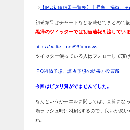
⇒
【IPO初値結果一覧表】上昇率、損益、
初値結果はチャートなどを載せてまとめて
黒澤のツイッターでは初値速報を流してい
https://twitter.com/96funnews
ツイッター使っている人はフォローして頂
IPO初値予想、読者予想の結果と投票所
今回はピタリ賞がでませんでした。
なんというかチエルに関しては、直前にな
場ラッシュ時は2極化するので、良いか悪い
ね。