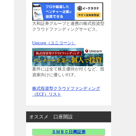
大和証券グループと連携の株式投資型
クラウドファンディングサービス。
Unicorn（ユニコーン）
案件には全て株主優待が付くなど、投
資家向けに優しいECF。
株式投資型クラウドファンディング
（ECF）リスト
オススメ 口座開設
ＳＭＢＣ日興証券