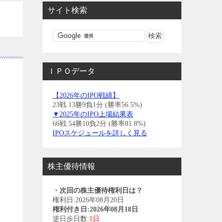
サイト検索
ＩＰＯデータ
【2026年のIPO戦績】
23戦 13勝9負1分 (勝率56.5%)
▼2025年のIPO上場結果表
66戦 54勝10負2分 (勝率81.8%)
IPOスケジュールを詳しく見る
株主優待情報
・次回の株主優待権利日は？
権利日:2026年08月20日
権利付き日:2026年08月18日
逆日歩日数:
1日