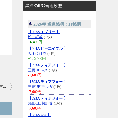
黒澤のIPO当選履歴
2026年 当選銘柄：11銘柄
【607A エブリー 】
松井証券
(1枚)
+6,400円
【604A ビーエイブル 】
みずほ証券
(4枚)
+126,400円
【593A ティアフォー 】
三菱UFJ eス
(1枚)
-7,600円
【593A ティアフォー 】
【3538】ウイルプラスホールディングスの初値結果は1,729円で公募割れ、その後も冴えず
三菱UFJモルガ
(1枚)
-7,600円
【593A ティアフォー 】
SMBC日興証券
(1枚)
-7,600円
【581A GO 】