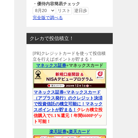
・優待内容簡易チェック
完全版で調べる
クレカで投信積立！
[PR]クレジットカードを使って投信積
立を行えばポイントが貯まる！
マネックス証券
+マネックスカード
マネックス証券+マネックスカード
（アプラス発行）のクレジット決済
で投資信託の積立可能に！マネック
スポイントが貯まる！
クレカ積立投
信購入で1.1％還元！年間6600Pゲッ
ト可能！
楽天証券
x
楽天カード