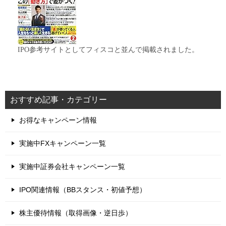
IPO参考サイトとしてフィスコと並んで掲載されました。
おすすめ記事・カテゴリー
お得なキャンペーン情報
実施中FXキャンペーン一覧
実施中証券会社キャンペーン一覧
IPO関連情報（BBスタンス・初値予想）
株主優待情報（取得画像・逆日歩）