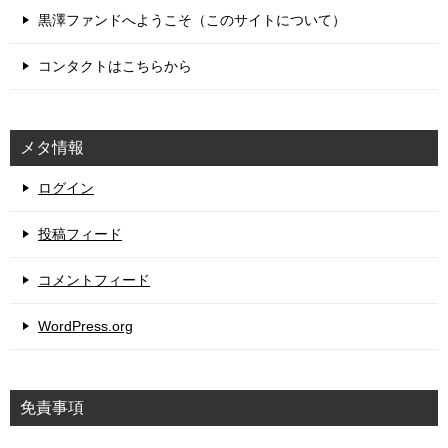
黒澤ファンドへようこそ（このサイトについて）
コンタクトはこちらから
メタ情報
ログイン
投稿フィード
コメントフィード
WordPress.org
免責事項