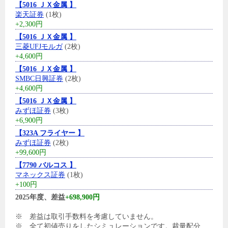
【5016 ＪＸ金属 】
楽天証券
(1枚)
+2,300円
【5016 ＪＸ金属 】
三菱UFJモルガ
(2枚)
+4,600円
【5016 ＪＸ金属 】
SMBC日興証券
(2枚)
+4,600円
【5016 ＪＸ金属 】
みずほ証券
(3枚)
+6,900円
【323A フライヤー 】
みずほ証券
(2枚)
+99,600円
【7790 バルコス 】
マネックス証券
(1枚)
+100円
2025年度、差益
+698,900円
※ 差益は取引手数料を考慮していません。
※ 全て初値売りをしたシミュレーションです。裁量配分