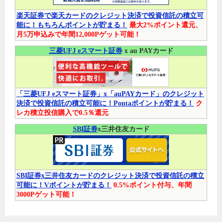
楽天証券で楽天カードのクレジット決済で投資信託の積立可
能に！もちろんポイントが貯まる！
最大2%ポイント還元、
月5万申込みで年間12,000Pゲット可能！
三菱UFJ eスマート証券
x au PAYカード
「三菱UFJ eスマート証券」x「auPAYカード」のクレジット
決済で投資信託の積立可能に！Pontaポイントが貯まる！
ク
レカ積立投信購入で0.5％還元
SBI証券
x三井住友カード
SBI証券x三井住友カードのクレジット決済で投資信託の積立
可能に！Vポイントが貯まる！
0.5%ポイント付与、年間
3000Pゲット可能！