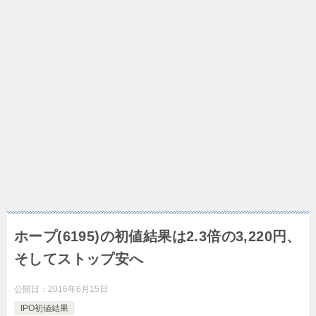
ホープ(6195)の初値結果は2.3倍の3,220円、
そしてストップ安へ
公開日：
2016年6月15日
IPO初値結果