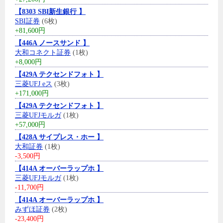
【8303 SBI新生銀行 】
SBI証券
(6枚)
+81,600円
【446A ノースサンド 】
大和コネクト証券
(1枚)
+8,000円
【429A テクセンドフォト 】
三菱UFJ eス
(3枚)
+171,000円
【429A テクセンドフォト 】
三菱UFJモルガ
(1枚)
+57,000円
【428A サイプレス・ホー 】
大和証券
(1枚)
-3,500円
【414A オーバーラップホ 】
三菱UFJモルガ
(1枚)
-11,700円
【414A オーバーラップホ 】
みずほ証券
(2枚)
-23,400円