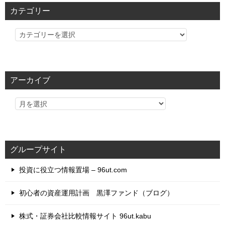
カテゴリー
カ
テ
ゴ
リ
アーカイブ
ー
グループサイト
投資に役立つ情報置場 – 96ut.com
初心者の資産運用計画 黒澤ファンド（ブログ）
株式・証券会社比較情報サイト 96ut.kabu