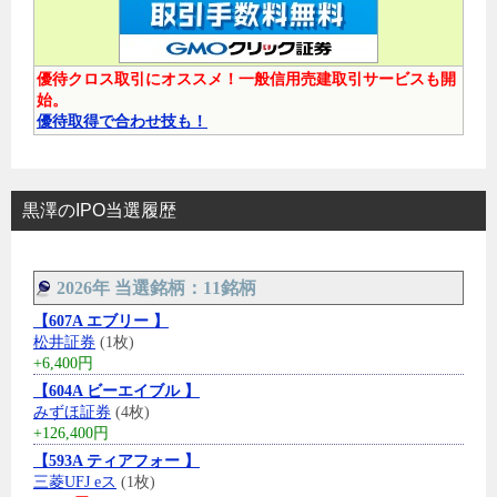
優待クロス取引にオススメ！一般信用売建取引サービスも開
始。
優待取得で合わせ技も！
黒澤のIPO当選履歴
2026年 当選銘柄：11銘柄
【607A エブリー 】
松井証券
(1枚)
+6,400円
【604A ビーエイブル 】
みずほ証券
(4枚)
+126,400円
【593A ティアフォー 】
三菱UFJ eス
(1枚)