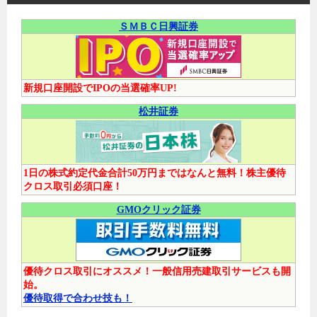
ＳＭＢＣ日興証券
新規口座開設でIPOの当選確率UP!
松井証券
1日の株式約定代金合計50万円まではなんと無料！株主優待
クロス取引必須口座！
GMOクリック証券
優待クロス取引にオススメ！一般信用売建取引サービスも開
始。
優待取得で合わせ技も！