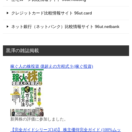
クレジットカード比較情報サイト 96ut.card
ネット銀行（ネットバンク）比較情報サイト 96ut.netbank
黒澤の雑誌掲載
稼ぐ人の株投資 億超えの方程式 9 (稼ぐ投資)
新興株の評価に参加しました。
【完全ガイドシリーズ145】 株主優待完全ガイド (100%ムッ