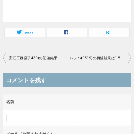
Tweet
投
安江工務店(1439)の初値結果は50円高の1,300円、一時ストップ高の場面も！
レノバ(9519)の初値結果は1.5倍の1,125円、そしてストップ高へ！
稿
ナ
コメントを残す
ビ
ゲ
名前
ー
シ
ョ
ン
メール（公開されません）