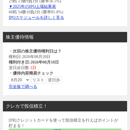
23戦 13勝9負1分 (勝率56.5%)
▼2025年のIPO上場結果表
66戦 54勝10負2分 (勝率81.8%)
IPOスケジュールを詳しく見る
株主優待情報
・次回の株主優待権利日は？
権利日:2026年08月20日
権利付き日:2026年08月18日
逆日歩日数:
1日
・優待内容簡易チェック
完全版で調べる
クレカで投信積立！
[PR]クレジットカードを使って投信積立を行えばポイントが
貯まる！