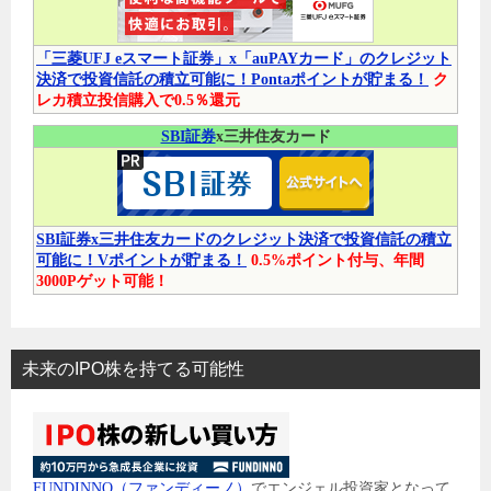
「三菱UFJ eスマート証券」x「auPAYカード」のクレジット
決済で投資信託の積立可能に！Pontaポイントが貯まる！
ク
レカ積立投信購入で0.5％還元
SBI証券
x三井住友カード
SBI証券x三井住友カードのクレジット決済で投資信託の積立
可能に！Vポイントが貯まる！
0.5%ポイント付与、年間
3000Pゲット可能！
未来のIPO株を持てる可能性
FUNDINNO（ファンディーノ）
でエンジェル投資家となって