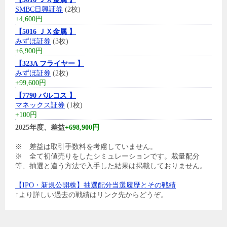
SMBC日興証券
(2枚)
+4,600円
【5016 ＪＸ金属 】
みずほ証券
(3枚)
+6,900円
【323A フライヤー 】
みずほ証券
(2枚)
+99,600円
【7790 バルコス 】
マネックス証券
(1枚)
+100円
2025年度、差益
+698,900円
※ 差益は取引手数料を考慮していません。
※ 全て初値売りをしたシミュレーションです。裁量配分
等、抽選と違う方法で入手した結果は掲載しておりません。
【IPO・新規公開株】抽選配分当選履歴とその戦績
↑より詳しい過去の戦績はリンク先からどうぞ。