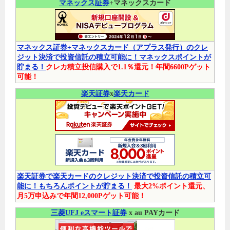
マネックス証券
+マネックスカード
マネックス証券+マネックスカード（アプラス発行）のクレ
ジット決済で投資信託の積立可能に！マネックスポイントが
貯まる！
クレカ積立投信購入で1.1％還元！年間6600Pゲット
可能！
楽天証券
x
楽天カード
楽天証券で楽天カードのクレジット決済で投資信託の積立可
能に！もちろんポイントが貯まる！
最大2%ポイント還元、
月5万申込みで年間12,000Pゲット可能！
三菱UFJ eスマート証券
x au PAYカード