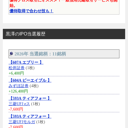
優待クロス取引にオススメ！一般信用売建取引サービスも開
始。
優待取得で合わせ技も！
黒澤のIPO当選履歴
2026年 当選銘柄：11銘柄
【607A エブリー 】
松井証券
(1枚)
+6,400円
【604A ビーエイブル 】
みずほ証券
(4枚)
+126,400円
【593A ティアフォー 】
三菱UFJ eス
(1枚)
-7,600円
【593A ティアフォー 】
三菱UFJモルガ
(1枚)
-7,600円