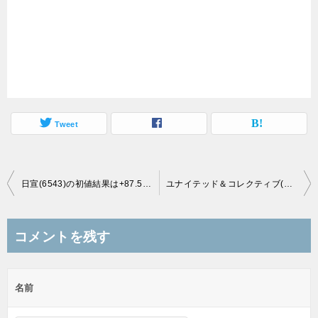
Tweet
投
日宣(6543)の初値結果は+87.5%高の3,000円、想定よりも高い初値！
ユナイテッド＆コレクティブ(3557)・フュージョン(3977)の初値結果！
稿
ナ
コメントを残す
ビ
ゲ
名前
ー
シ