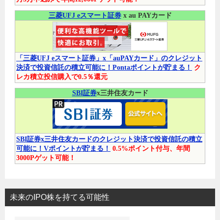
三菱UFJ eスマート証券
x au PAYカード
「三菱UFJ eスマート証券」x「auPAYカード」のクレジット
決済で投資信託の積立可能に！Pontaポイントが貯まる！
ク
レカ積立投信購入で0.5％還元
SBI証券
x三井住友カード
SBI証券x三井住友カードのクレジット決済で投資信託の積立
可能に！Vポイントが貯まる！
0.5%ポイント付与、年間
3000Pゲット可能！
未来のIPO株を持てる可能性