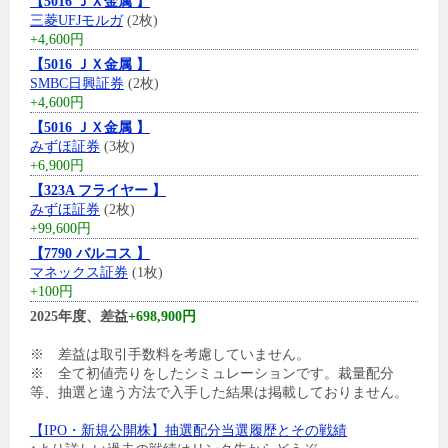
【5016 ＪＸ金属 】
三菱UFJモルガ
(2枚)
+4,600円
【5016 ＪＸ金属 】
SMBC日興証券
(2枚)
+4,600円
【5016 ＪＸ金属 】
みずほ証券
(3枚)
+6,900円
【323A フライヤー 】
みずほ証券
(2枚)
+99,600円
【7790 バルコス 】
マネックス証券
(1枚)
+100円
2025年度、差益
+698,900円
※ 差益は取引手数料を考慮していません。
※ 全て初値売りをしたシミュレーションです。裁量配分
等、抽選と違う方法で入手した結果は掲載しておりません。
【IPO・新規公開株】抽選配分当選履歴とその戦績