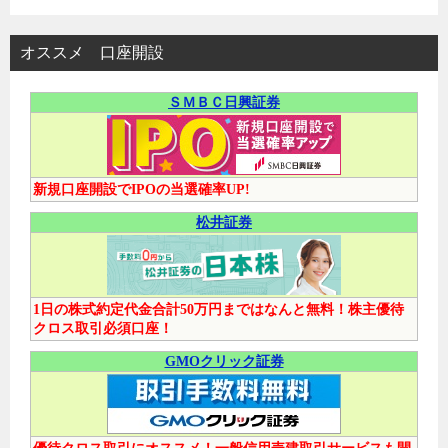
オススメ 口座開設
ＳＭＢＣ日興証券
新規口座開設でIPOの当選確率UP!
松井証券
1日の株式約定代金合計50万円まではなんと無料！株主優待
クロス取引必須口座！
GMOクリック証券