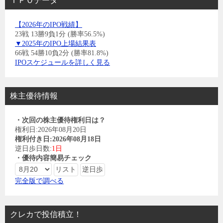
ＩＰＯデータ
【2026年のIPO戦績】
23戦 13勝9負1分 (勝率56.5%)
▼2025年のIPO上場結果表
66戦 54勝10負2分 (勝率81.8%)
IPOスケジュールを詳しく見る
株主優待情報
・次回の株主優待権利日は？
権利日:2026年08月20日
権利付き日:2026年08月18日
逆日歩日数:
1日
・優待内容簡易チェック
完全版で調べる
クレカで投信積立！