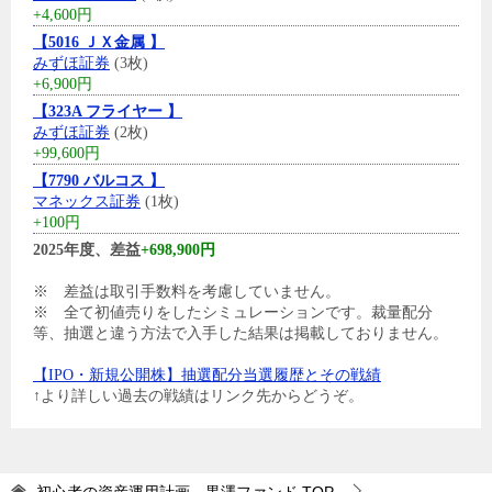
+4,600円
【5016 ＪＸ金属 】
みずほ証券
(3枚)
+6,900円
【323A フライヤー 】
みずほ証券
(2枚)
+99,600円
【7790 バルコス 】
マネックス証券
(1枚)
+100円
2025年度、差益
+698,900円
※ 差益は取引手数料を考慮していません。
※ 全て初値売りをしたシミュレーションです。裁量配分
等、抽選と違う方法で入手した結果は掲載しておりません。
【IPO・新規公開株】抽選配分当選履歴とその戦績
↑より詳しい過去の戦績はリンク先からどうぞ。
初心者の資産運用計画 黒澤ファンド
TOP