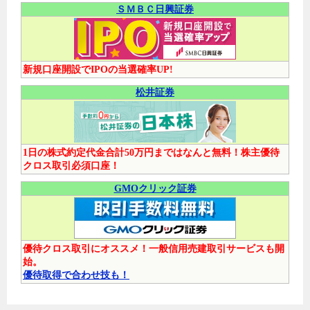
ＳＭＢＣ日興証券
新規口座開設でIPOの当選確率UP!
松井証券
1日の株式約定代金合計50万円まではなんと無料！株主優待
クロス取引必須口座！
GMOクリック証券
優待クロス取引にオススメ！一般信用売建取引サービスも開
始。
優待取得で合わせ技も！