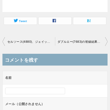
Tweet
投
セルソース(4880)、ジェイック(7073)の初値結果！両銘柄ともにストップ高へ！
ダブルエー(7683)の初値結果は4,680円で公募割れ、軟調な展開
稿
ナ
コメントを残す
ビ
ゲ
名前
ー
シ
ョ
ン
メール（公開されません）