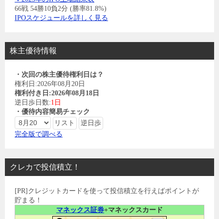
66戦 54勝10負2分 (勝率81.8%)
IPOスケジュールを詳しく見る
株主優待情報
・次回の株主優待権利日は？
権利日:2026年08月20日
権利付き日:2026年08月18日
逆日歩日数:
1日
・優待内容簡易チェック
完全版で調べる
クレカで投信積立！
[PR]クレジットカードを使って投信積立を行えばポイントが
貯まる！
マネックス証券
+マネックスカード