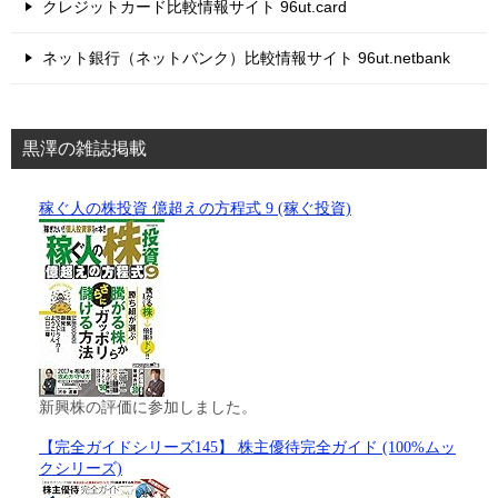
クレジットカード比較情報サイト 96ut.card
ネット銀行（ネットバンク）比較情報サイト 96ut.netbank
黒澤の雑誌掲載
稼ぐ人の株投資 億超えの方程式 9 (稼ぐ投資)
新興株の評価に参加しました。
【完全ガイドシリーズ145】 株主優待完全ガイド (100%ムッ
クシリーズ)