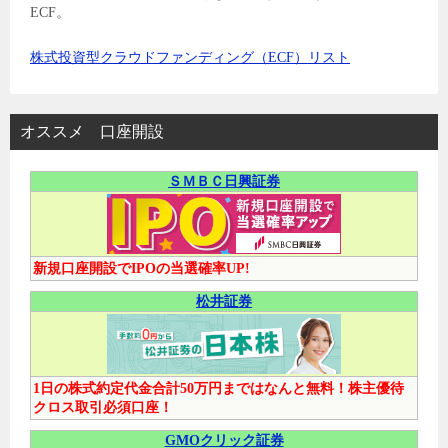
ECF。
株式投資型クラウドファンディング（ECF）リスト
オススメ 口座開設
ＳＭＢＣ日興証券
新規口座開設でIPOの当選確率UP!
松井証券
1日の株式約定代金合計50万円まではなんと無料！株主優待
クロス取引必須口座！
GMOクリック証券