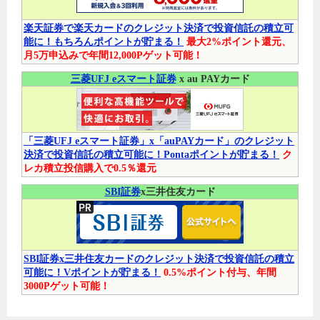
楽天証券で楽天カードのクレジット決済で投資信託の積立可
能に！もちろんポイントが貯まる！
最大2%ポイント還元、
月5万申込みで年間12,000Pゲット可能！
三菱UFJ eスマート証券
x au PAYカード
「三菱UFJ eスマート証券」x「auPAYカード」のクレジット
決済で投資信託の積立可能に！Pontaポイントが貯まる！
ク
レカ積立投信購入で0.5％還元
SBI証券
x三井住友カード
SBI証券x三井住友カードのクレジット決済で投資信託の積立
可能に！Vポイントが貯まる！
0.5%ポイント付与、年間
3000Pゲット可能！