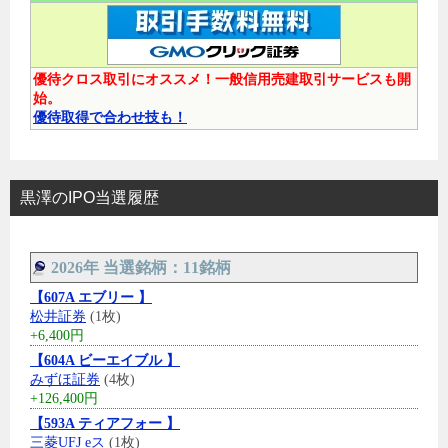
優待クロス取引にオススメ！一般信用売建取引サービスも開
始。
優待取得で合わせ技も！
黒澤のIPO当選履歴
2026年 当選銘柄：11銘柄
【607A エブリー 】
松井証券
(1枚)
+6,400円
【604A ビーエイブル 】
みずほ証券
(4枚)
+126,400円
【593A ティアフォー 】
三菱UFJ eス
(1枚)