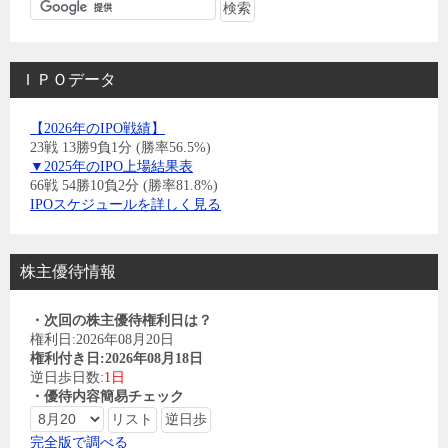
ＩＰＯデータ
【2026年のIPO戦績】
23戦 13勝9負1分 (勝率56.5%)
▼2025年のIPO上場結果表
66戦 54勝10負2分 (勝率81.8%)
IPOスケジュールを詳しく見る
株主優待情報
・次回の株主優待権利日は？
権利日:2026年08月20日
権利付き日:2026年08月18日
逆日歩日数:
1日
・優待内容簡易チェック
完全版で調べる