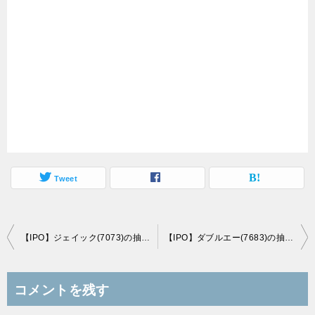
Tweet
投
【IPO】ジェイック(7073)の抽選結果（当選、落選情報）
【IPO】ダブルエー(7683)の抽選結果（当選、落選情報）
稿
ナ
コメントを残す
ビ