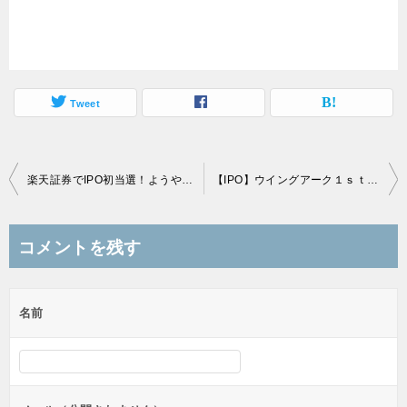
Tweet
投
楽天証券でIPO初当選！ようやく楽天証券での当選発表が叶いました！
【IPO】ウイングアーク１ｓｔ(4432)、ヒューマンクリエイションホールディングス(7361)の抽選結果（当選、落選情報）
稿
ナ
コメントを残す
ビ
ゲ
名前
ー
シ
ョ