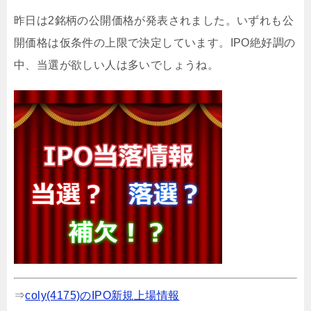
昨日は2銘柄の公開価格が発表されました。いずれも公
開価格は仮条件の上限で決定しています。IPO絶好調の
中、当選が欲しい人は多いでしょうね。
⇒
coly(4175)のIPO新規上場情報