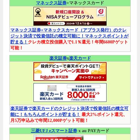
マネックス証券
+マネックスカード
マネックス証券+マネックスカード（アプラス発行）のクレ
ジット決済で投資信託の積立可能に！マネックスポイントが
貯まる！
クレカ積立投信購入で1.1％還元！年間6600Pゲット
可能！
楽天証券
x
楽天カード
楽天証券で楽天カードのクレジット決済で投資信託の積立可
能に！もちろんポイントが貯まる！
最大2%ポイント還元、
月5万申込みで年間12,000Pゲット可能！
三菱UFJ eスマート証券
x au PAYカード