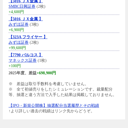
【5016 ＪＸ金属 】
SMBC日興証券
(2枚)
+4,600円
【5016 ＪＸ金属 】
みずほ証券
(3枚)
+6,900円
【323A フライヤー 】
みずほ証券
(2枚)
+99,600円
【7790 バルコス 】
マネックス証券
(1枚)
+100円
2025年度、差益
+698,900円
※ 差益は取引手数料を考慮していません。
※ 全て初値売りをしたシミュレーションです。裁量配分
等、抽選と違う方法で入手した結果は掲載しておりません。
【IPO・新規公開株】抽選配分当選履歴とその戦績
↑より詳しい過去の戦績はリンク先からどうぞ。