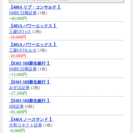
【480A リブ・コンサルテ 】
SMBC日興証券
(1枚)
+40,000円
【485A パワーエックス 】
三菱UFJ eス
(2枚)
-18,000円
【485A パワーエックス 】
三菱UFJモルガ
(2枚)
-18,000円
【8303 SBI新生銀行 】
SMBC日興証券
(1枚)
+13,600円
【8303 SBI新生銀行 】
みずほ証券
(2枚)
+27,200円
【8303 SBI新生銀行 】
SBI証券
(6枚)
+81,600円
【446A ノースサンド 】
大和コネクト証券
(1枚)
+8,000円