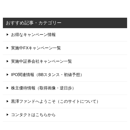
おすすめ記事・カテゴリー
お得なキャンペーン情報
実施中FXキャンペーン一覧
実施中証券会社キャンペーン一覧
IPO関連情報（BBスタンス・初値予想）
株主優待情報（取得画像・逆日歩）
黒澤ファンドへようこそ（このサイトについて）
コンタクトはこちらから