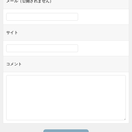
ン
メール（公開されません）
サイト
コメント