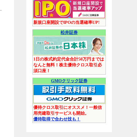
新規口座開設でIPOの当選確率UP!
松井証券
1日の株式約定代金合計50万円までは
なんと無料！株主優待クロス取引必
須口座！
GMOクリック証券
優待クロス取引にオススメ！一般信
用売建取引サービスも開始。
優待取得で合わせ技も！