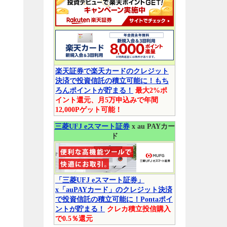
楽天証券で楽天カードのクレジット
決済で投資信託の積立可能に！もち
ろんポイントが貯まる！
最大2%ポ
イント還元、月5万申込みで年間
ト
12,000Pゲット可能！
三菱UFJ eスマート証券
x au PAYカー
ド
「三菱UFJ eスマート証券」
x「auPAYカード」のクレジット決済
で投資信託の積立可能に！Pontaポイ
ュ
ントが貯まる！
クレカ積立投信購入
で0.5％還元