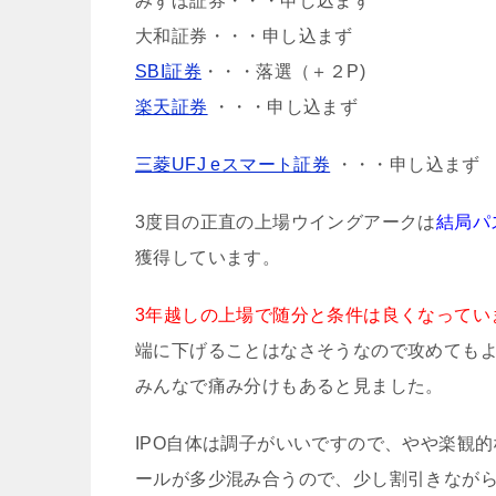
みずほ証券・・・申し込まず
大和証券・・・申し込まず
SBI証券
・・・落選（＋２P)
楽天証券
・・・申し込まず
三菱UFJ eスマート証券
・・・申し込まず
3度目の正直の上場ウイングアークは
結局パ
獲得しています。
3年越しの上場で随分と条件は良くなってい
端に下げることはなさそうなので攻めても
みんなで痛み分けもあると見ました。
IPO自体は調子がいいですので、やや楽観
ールが多少混み合うので、少し割引きなが