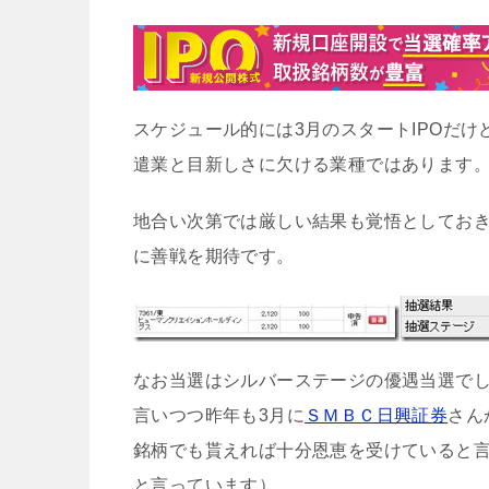
スケジュール的には3月のスタートIPOだ
遣業と目新しさに欠ける業種ではあります
地合い次第では厳しい結果も覚悟としておき
に善戦を期待です。
なお当選はシルバーステージの優遇当選で
言いつつ昨年も3月に
ＳＭＢＣ日興証券
さん
銘柄でも貰えれば十分恩恵を受けていると
と言っています）。