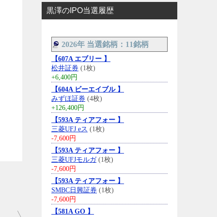
黒澤のIPO当選履歴
2026年 当選銘柄：11銘柄
【607A エブリー 】
松井証券
(1枚)
+6,400円
【604A ビーエイブル 】
みずほ証券
(4枚)
+126,400円
【593A ティアフォー 】
三菱UFJ eス
(1枚)
-7,600円
【593A ティアフォー 】
三菱UFJモルガ
(1枚)
-7,600円
【593A ティアフォー 】
SMBC日興証券
(1枚)
-7,600円
【581A GO 】