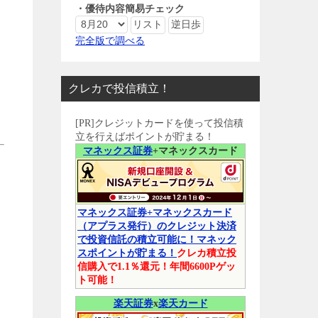
・優待内容簡易チェック
完全版で調べる
クレカで投信積立！
[PR]クレジットカードを使って投信積
立を行えばポイントが貯まる！
マネックス証券
+マネックスカード
マネックス証券+マネックスカード
（アプラス発行）のクレジット決済
で投資信託の積立可能に！マネック
スポイントが貯まる！
クレカ積立投
信購入で1.1％還元！年間6600Pゲッ
ト可能！
楽天証券
x
楽天カード