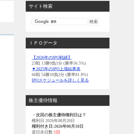
サイト検索
ＩＰＯデータ
【2026年のIPO戦績】
23戦 13勝9負1分 (勝率56.5%)
▼2025年のIPO上場結果表
66戦 54勝10負2分 (勝率81.8%)
IPOスケジュールを詳しく見る
株主優待情報
・次回の株主優待権利日は？
権利日:2026年08月20日
権利付き日:2026年08月18日
逆日歩日数:
1日