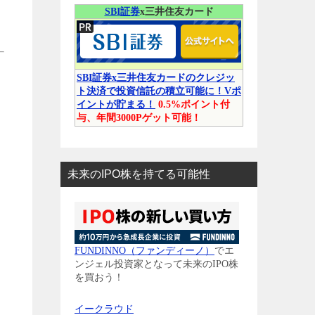
SBI証券
x三井住友カード
SBI証券x三井住友カードのクレジッ
ト決済で投資信託の積立可能に！Vポ
イントが貯まる！
0.5%ポイント付
与、年間3000Pゲット可能！
未来のIPO株を持てる可能性
FUNDINNO（ファンディーノ）
でエ
ンジェル投資家となって未来のIPO株
を買おう！
イークラウド