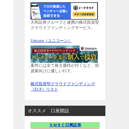
大和証券グループと連携の株式投資型
クラウドファンディングサービス。
派
Unicorn（ユニコーン）
共
案件には全て株主優待が付くなど、投
資家向けに優しいECF。
株式投資型クラウドファンディング
（ECF）リスト
オススメ 口座開設
ＳＭＢＣ日興証券